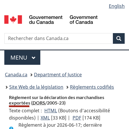
Language
English
Passer
Passer
Passer
au
à
à
selection
contenu
«
la
principal
À
version
propos
HTML
Recherche
R
Rec
de
simplifiée
d
ce
C
Menu
site
MENU
PRINCIPAL
You
Canada.ca
Department of Justice
are
Site Web de la législation
Règlements codifiés
here:
Règlement sur la déclaration des marchandises
exportées (
DORS
/2005-23)
Texte complet :
HTML
Texte
(Boutons d’accessibilité
disponibles) |
XML
Texte
[33 KB]
complet
|
PDF
Texte
[174 KB]
Règlement à jour 2026-06-17; dernière
complet
:
complet