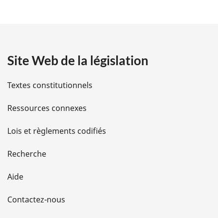
é
t
a
Site Web de la législation
i
l
Textes constitutionnels
s
Ressources connexes
d
Lois et règlements codifiés
e
Recherche
l
Aide
a
Contactez-nous
p