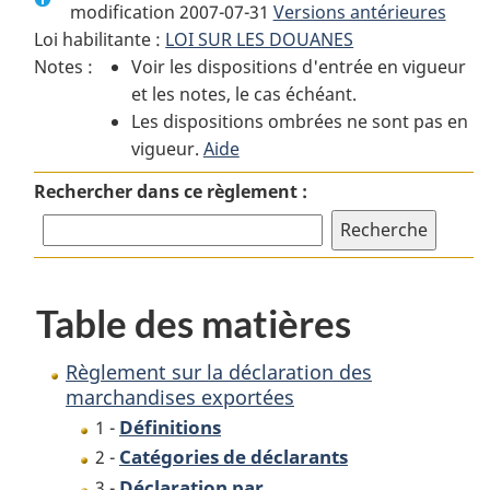
modification 2007-07-31
:
Règlement
Versions antérieures
:
Loi habilitante :
LOI SUR LES DOUANES
Règlement
sur
Règlement
Notes :
Voir les dispositions d'entrée en vigueur
sur
la
sur
et les notes, le cas échéant.
la
déclaration
la
Les dispositions ombrées ne sont pas en
déclaration
des
déclaration
vigueur.
des
Aide
marchandises
des
marchandises
exportées
marchandises
Rechercher dans ce règlement :
exportées
exportées
Table des matières
Règlement sur la déclaration des
marchandises exportées
Définitions
1 -
Catégories de déclarants
2 -
Déclaration par
3 -