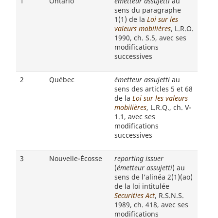
1
Ontario
émetteur assujetti
au
sens du paragraphe
public
public
1(1) de la
Loi sur les
valeurs mobilières
, L.R.O.
1990, ch. S.5, avec ses
modifications
successives
2
Québec
émetteur assujetti
au
sens des articles 5 et 68
de la
Loi sur les valeurs
mobilières
, L.R.Q., ch. V-
1.1, avec ses
modifications
successives
3
Nouvelle-Écosse
reporting issuer
(
émetteur assujetti
) au
sens de l’alinéa 2(1)(ao)
de la loi intitulée
Securities Act
, R.S.N.S.
1989, ch. 418, avec ses
modifications