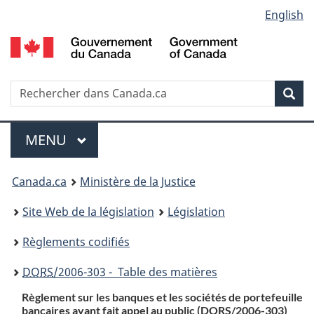
Language
English
Passer
Passer
Passer
au
à
à
selection
contenu
«
la
principal
À
version
propos
HTML
Recherche
R
Rec
de
simplifiée
d
ce
C
Menu
site
MENU
PRINCIPAL
You
Canada.ca
Ministère de la Justice
are
Site Web de la législation
Législation
here:
Règlements codifiés
DORS
/2006-303 - Table des matières
Règlement sur les banques et les sociétés de portefeuille
bancaires ayant fait appel au public (
DORS
/2006-303)