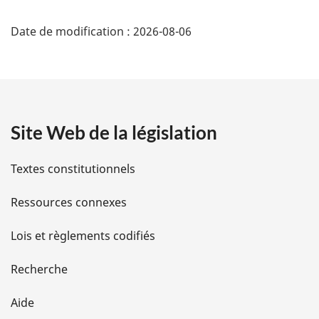
D
Date de modification :
2026-08-06
é
t
a
Site Web de la législation
i
l
Textes constitutionnels
s
Ressources connexes
d
Lois et règlements codifiés
e
Recherche
l
Aide