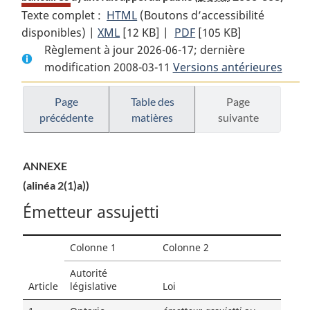
Texte complet :
HTML
Texte
(Boutons d’accessibilité
disponibles) |
XML
Texte
[12 KB]
complet
|
PDF
Texte
[105 KB]
Règlement à jour 2026-06-17; dernière
complet
:
complet
modification 2008-03-11
:
Règlement
Versions antérieures
:
Règlement
sur
Règlement
sur
les
sur
Page
Table des
Page
précédente
matières
suivante
les
banques
les
banques
et
banques
et
les
et
ANNEXE
les
sociétés
les
(alinéa 2(1)a))
sociétés
de
sociétés
de
portefeuille
de
Émetteur assujetti
portefeuille
bancaires
portefeuille
bancaires
ayant
bancaires
Colonne 1
Colonne 2
ayant
fait
ayant
Autorité
fait
appel
fait
Article
législative
Loi
appel
au
appel
au
public
au