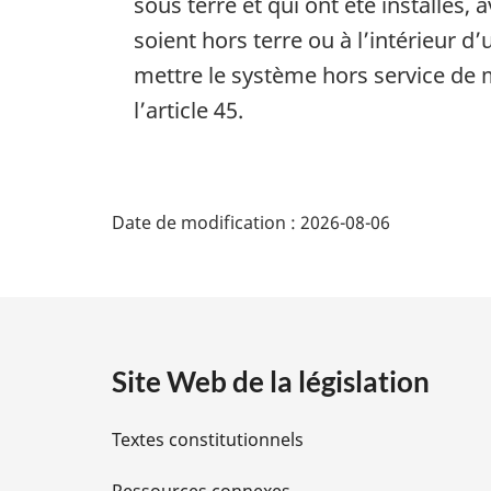
sous terre et qui ont été installés,
soient hors terre ou à l’intérieur 
mettre le système hors service de
l’article 45.
D
Date de modification :
2026-08-06
é
t
a
Site Web de la législation
i
Textes constitutionnels
l