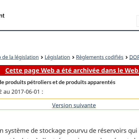
Passer
Passer
Passer
au
à
à
Recherche
contenu
«
la
principal
À
version
propos
HTML
de
simplifiée
ce
 de la législation
Législation
Règlements codifiés
DO
site
Cette page Web a été archivée dans le Web
e produits pétroliers et de produits apparentés
2 au 2017-06-01 :
Version suivante
de
l'article
un système de stockage pourvu de réservoirs qui 