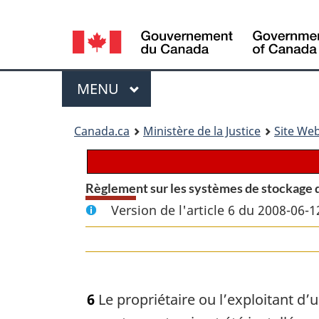
Language
selection
Menu
MENU
PRINCIPAL
You
Canada.ca
Ministère de la Justice
Site Web
are
here:
Règlement sur les systèmes de stockage d
Version de l'article 6 du 2008-06-1
6
Le propriétaire ou l’exploitant d’