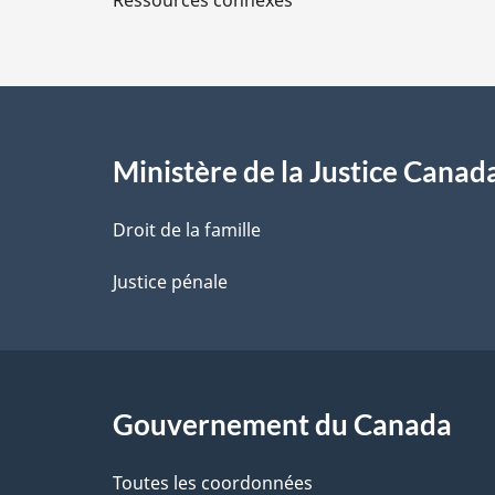
Ressources connexes
s
d
e
l
Ministère de la Justice Canad
a
Droit de la famille
p
Justice pénale
a
g
Gouvernement du Canada
e
Toutes les coordonnées