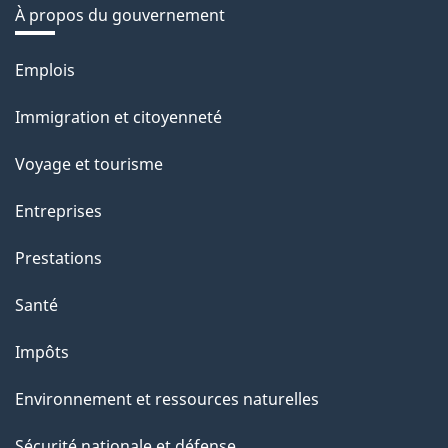
À propos du gouvernement
Thèmes
Emplois
et
Immigration et citoyenneté
sujets
Voyage et tourisme
Entreprises
Prestations
Santé
Impôts
Environnement et ressources naturelles
Sécurité nationale et défense