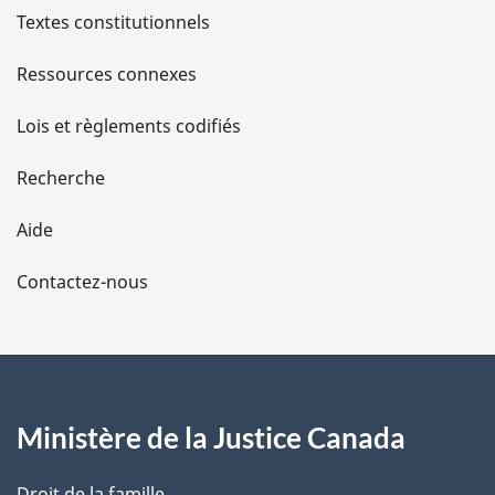
l
Textes constitutionnels
s
Ressources connexes
d
Lois et règlements codifiés
e
Recherche
l
Aide
a
Contactez-nous
p
a
g
Ministère de la Justice Canada
e
Droit de la famille