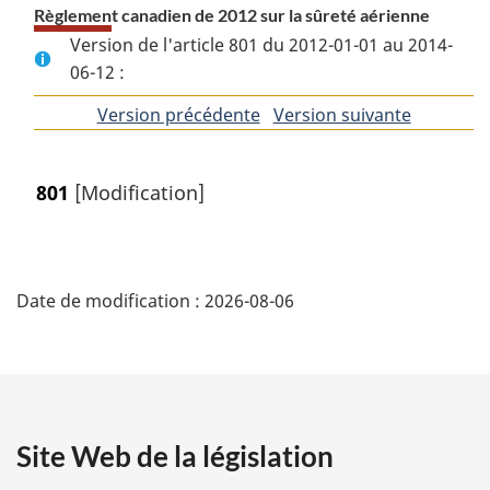
Règlement canadien de 2012 sur la sûreté aérienne
Version de l'article 801 du 2012-01-01 au 2014-
06-12 :
Version précédente
de
Version suivante
de
l'article
l'article
801
[Modification]
D
Date de modification :
2026-08-06
é
t
a
Site Web de la législation
i