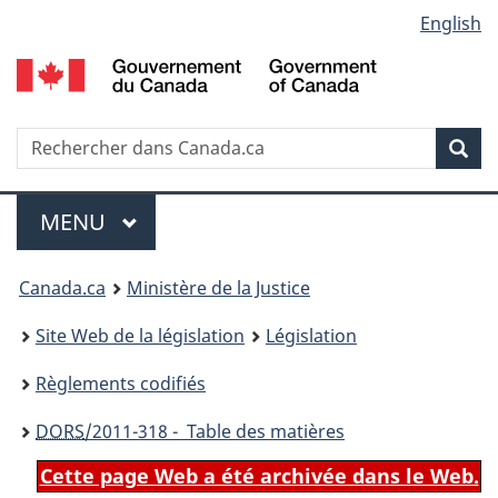
Language
English
Passer
Passer
Passer
au
à
à
selection
contenu
«
la
principal
À
version
propos
HTML
Recherche
R
Rec
de
simplifiée
d
ce
C
Menu
site
MENU
PRINCIPAL
You
Canada.ca
Ministère de la Justice
are
Site Web de la législation
Législation
here:
Règlements codifiés
DORS
/2011-318 - Table des matières
Cette page Web a été archivée dans le Web.