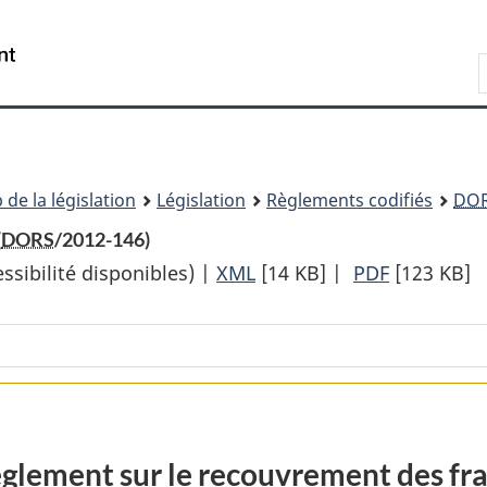
Passer
Passer
Passer
au
à
à
Recherche
contenu
«
la
principal
À
version
propos
HTML
de
simplifiée
ce
 de la législation
Législation
Règlements codifiés
DO
site
(
DORS
/2012-146)
sibilité disponibles) |
XML
Texte
[14 KB]
|
PDF
Texte
[123 KB]
complet
complet
:
:
Règlement
Règlemen
sur
sur
le
le
recouvrement
recouvrem
glement sur le recouvrement des fra
des
des