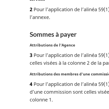
a
o
n
2
Pour l’application de l’alinéa 59(1)
t
o
e
l’annexe.
t
m
e
a
d
r
Sommes à payer
e
g
b
i
N
Attributions de l’Agence
n
a
o
3
Pour l’application de l’alinéa 59(1
a
s
t
l
e
d
celles visées à la colonne 2 de la p
e
m
e
:
a
N
Attributions des membres d’une commissi
p
r
o
a
4
Pour l’application de l’alinéa 59(
g
t
g
i
e
d’une commission sont celles visées
e
n
m
colonne 1.
a
a
l
r