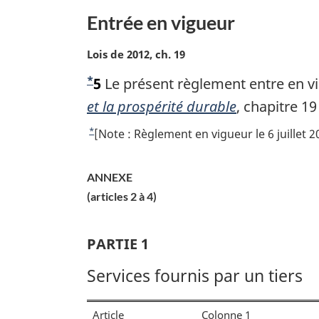
e
g
Entrée en vigueur
:
i
n
N
Lois de 2012, ch. 19
a
o
l
*
N
5
Le présent règlement entre en vig
t
e
e
o
et la prospérité durable
, chapitre 1
:
m
t
*
R
[Note : Règlement en vigueur le 6 juillet 
a
e
e
r
g
t
d
ANNEXE
i
o
e
(articles 2 à 4)
n
u
a
b
r
l
à
a
PARTIE 1
e
l
s
:
Services fournis par un tiers
a
d
r
e
é
Article
Colonne 1