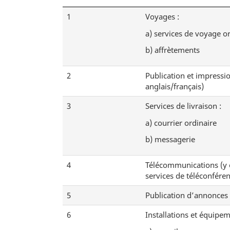
f
p
1
Voyages :
é
a
r
a)
services de voyage or
g
e
b)
affrètements
e
n
c
2
Publication et impressio
e
anglais/français)
d
3
Services de livraison :
e
a)
courrier ordinaire
l
a
b)
messagerie
n
o
4
Télécommunications (y co
t
services de téléconfére
e
5
Publication d’annonces e
d
e
6
Installations et équipe
b