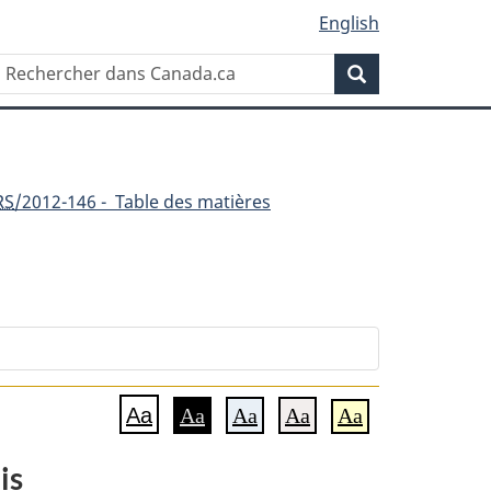
English
Rechercher
Recherche
dans
Canada.ca
RS
/2012-146 - Table des matières
t
Aa
Aa
Aa
Aa
Aa
ent
is