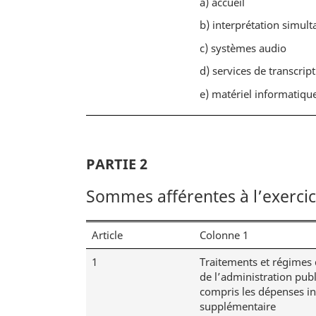
a)
accueil
a
b)
interprétation simult
s
d
c)
systèmes audio
e
d)
services de transcrip
p
e)
matériel informatiqu
a
g
e
PARTIE 2
Sommes afférentes à l’exercic
Article
Colonne 1
1
Traitements et régimes
de l’administration publ
compris les dépenses in
supplémentaire