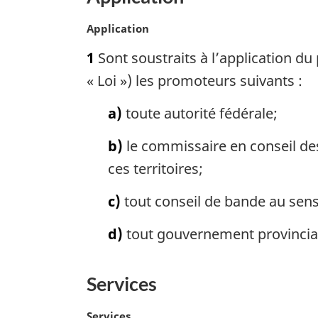
o
e
u
N
Application
b
r
o
a
à
1
Sont soustraits à l’application du
t
l
s
e
« Loi ») les promoteurs suivants :
a
m
d
r
a
a)
toute autorité fédérale;
e
é
r
g
b)
le commissaire en conseil des
f
p
i
é
ces territoires;
a
n
r
g
a
e
c)
tout conseil de bande au sens
l
e
n
e
d)
tout gouvernement provincial,
c
:
e
d
Services
e
l
N
Services