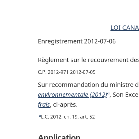
frais
LOI CANA
Enregistrement 2012-07-06
Règlement sur le recouvrement des
C.P. 2012-971 2012-07-05
Sur recommandation du ministre de 
a
environnementale (2012)
N
, Son Exce
frais
, ci-après.
o
t
a
R
L.C. 2012, ch. 19, art. 52
e
e
t
d
Application