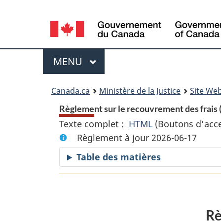
Language
selection
Menu
MENU
PRINCIPAL
You
Canada.ca
Ministère de la Justice
Site Web
are
Règlement sur le recouvrement des frais 
Texte complet :
HTML
Texte
(Boutons d’acces
here:
Règlement à jour 2026-06-17
complet
:
Table des matières
Règlement
sur
le
recouvrement
Rè
des