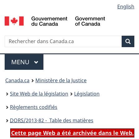
Language
English
Passer
Passer
Passer
au
à
à
selection
contenu
«
la
principal
À
version
propos
HTML
Recherche
R
Rec
de
simplifiée
d
ce
C
Menu
site
MENU
PRINCIPAL
You
Canada.ca
Ministère de la Justice
are
Site Web de la législation
Législation
here:
Règlements codifiés
DORS
/2013-82 - Table des matières
Cette page Web a été archivée dans le Web.