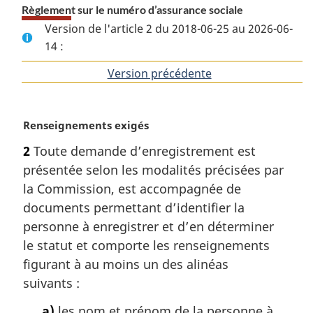
Règlement sur le numéro d’assurance sociale
Version de l'article 2 du 2018-06-25 au 2026-06-
14 :
Version précédente
de
l'article
N
Renseignements exigés
o
2
Toute demande d’enregistrement est
t
présentée selon les modalités précisées par
e
m
la Commission, est accompagnée de
a
documents permettant d’identifier la
r
personne à enregistrer et d’en déterminer
g
le statut et comporte les renseignements
i
figurant à au moins un des alinéas
n
a
suivants :
l
a)
les nom et prénom de la personne à
e