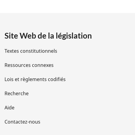
t
a
Site Web de la législation
i
l
Textes constitutionnels
s
Ressources connexes
d
Lois et règlements codifiés
e
Recherche
l
Aide
a
Contactez-nous
p