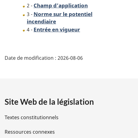
Champ d’application
2 -
Norme sur le potentiel
3 -
incendiaire
Entrée en vigueur
4 -
D
Date de modification :
2026-08-06
é
t
a
Site Web de la législation
i
l
Textes constitutionnels
s
Ressources connexes