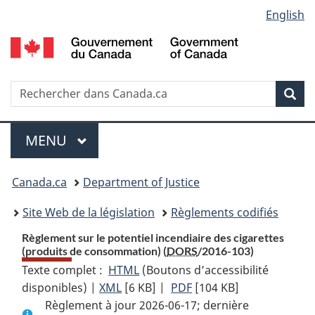
Language
English
Passer
Passer
Passer
au
à
à
selection
contenu
«
la
principal
À
version
propos
HTML
Recherche
R
Rec
de
simplifiée
d
ce
C
Menu
site
MENU
PRINCIPAL
You
Canada.ca
Department of Justice
are
Site Web de la législation
Règlements codifiés
here:
Règlement sur le potentiel incendiaire des cigarettes
(produits de consommation) (
DORS
/2016-103)
Texte complet :
HTML
Texte
(Boutons d’accessibilité
disponibles) |
XML
Texte
[6 KB]
complet
|
PDF
Texte
[104 KB]
Règlement à jour 2026-06-17; dernière
complet
:
complet