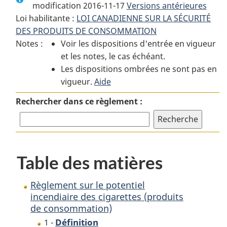
modification 2016-11-17
:
Règlement
Versions antérieures
:
Loi habilitante :
LOI CANADIENNE SUR LA SÉCURITÉ
Règlement
sur
Règlement
DES PRODUITS DE CONSOMMATION
sur
le
sur
Notes :
Voir les dispositions d'entrée en vigueur
le
potentiel
le
et les notes, le cas échéant.
potentiel
incendiaire
potentiel
Les dispositions ombrées ne sont pas en
incendiaire
des
incendiaire
vigueur.
des
Aide
cigarettes
des
cigarettes
(produits
cigarettes
Rechercher dans ce règlement :
(produits
de
(produits
de
consommation)
de
consommation)
consommation)
Table des matières
Règlement sur le potentiel
incendiaire des cigarettes (produits
de consommation)
Définition
1 -