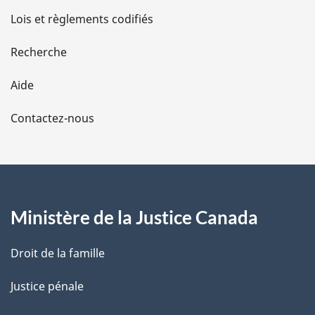
d
Lois et règlements codifiés
e
Recherche
l
Aide
a
Contactez-nous
p
a
g
Ministère de la Justice Canada
e
Droit de la famille
Justice pénale