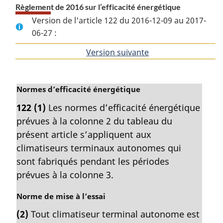
Règlement de 2016 sur l’efficacité énergétique
Version de l'article 122 du 2016-12-09 au 2017-
06-27 :
Version suivante
de
l'article
N
Normes d’efficacité énergétique
o
122
(1)
Les normes d’efficacité énergétique
t
prévues à la colonne 2 du tableau du
e
m
présent article s’appliquent aux
a
climatiseurs terminaux autonomes qui
r
sont fabriqués pendant les périodes
g
prévues à la colonne 3.
i
n
N
Norme de mise à l’essai
a
o
l
(2)
Tout climatiseur terminal autonome est
t
e