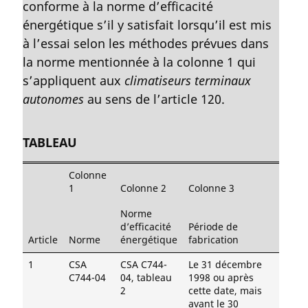
conforme à la norme d’efficacité
e
:
m
énergétique s’il y satisfait lorsqu’il est mis
a
à l’essai selon les méthodes prévues dans
r
la norme mentionnée à la colonne 1 qui
g
s’appliquent aux
climatiseurs terminaux
i
autonomes
au sens de l’article 120.
n
a
l
TABLEAU
e
:
Colonne
1
Colonne 2
Colonne 3
Norme
d’efficacité
Période de
Article
Norme
énergétique
fabrication
1
CSA
CSA C744-
Le 31 décembre
C744-04
04, tableau
1998 ou après
2
cette date, mais
avant le 30