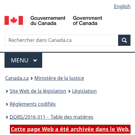
Language
English
Passer
Passer
Passer
au
à
à
selection
contenu
«
la
principal
À
version
propos
HTML
Recherche
R
Rec
de
simplifiée
d
ce
C
Menu
site
MENU
PRINCIPAL
You
Canada.ca
Ministère de la Justice
are
Site Web de la législation
Législation
here:
Règlements codifiés
DORS
/2016-311 - Table des matières
Cette page Web a été archivée dans le Web.