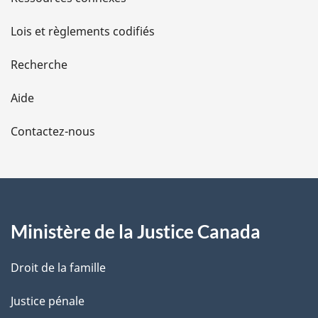
d
Lois et règlements codifiés
e
Recherche
l
Aide
a
Contactez-nous
p
a
g
Ministère de la Justice Canada
e
Droit de la famille
Justice pénale