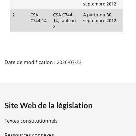
septembre 2012
2
CSA
CSA C744-
À partir du 30
C744-14
14, tableau
septembre 2012
2
D
Date de modification :
2026-07-23
é
t
a
Site Web de la législation
i
l
Textes constitutionnels
s
Ressources connexes