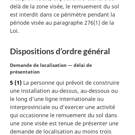
a
delà de la zone visée, le remuement du sol
l
est interdit dans ce périmètre pendant la
e
période visée au paragraphe 276(1) de la
:
Loi.
Dispositions d’ordre général
N
Demande de localisation — délai de
o
présentation
t
5
(1)
La personne qui prévoit de construire
e
une installation au-dessus, au-dessous ou
m
a
le long d’une ligne internationale ou
r
interprovinciale ou d’exercer une activité
g
qui occasionne le remuement du sol dans
i
une zone visée est tenue de présenter une
n
demande de localisation au moins trois
a