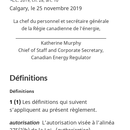
R
L.C. 2019, ch. 28, art. 10
a
e
Calgary, le 25 novembre 2019
s
t
o
d
La chef du personnel et secrétaire générale
u
de la Régie canadienne de l’énergie,
e
r
p
à
Katherine Murphy
a
l
Chief of Staff and Corporate Secretary,
a
g
Canadian Energy Regulator
r
e
é
f
Définitions
é
r
e
N
Définitions
n
o
1
(1)
Les définitions qui suivent
c
t
e
s’appliquent au présent règlement.
e
d
m
e
L’autorisation visée à l’alinéa
autorisation
a
l
275(3)b) de la Loi. (
authorization
)
r