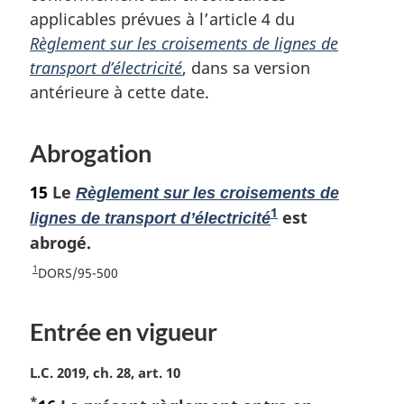
applicables prévues à l’article 4 du
Règlement sur les croisements de lignes de
transport d’électricité
, dans sa version
antérieure à cette date.
Abrogation
15
Le
Règlement sur les croisements de
1
N
est
lignes de transport d’électricité
o
abrogé.
t
1
R
DORS/95-500
e
e
t
d
Entrée en vigueur
o
e
u
b
r
N
L.C. 2019, ch. 28, art. 10
a
à
o
*