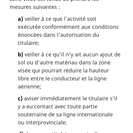
l
a
mesures suivantes :
e
r
:
g
a)
veiller à ce que l’activité soit
i
exécutée conformément aux conditions
n
énoncées dans l’autorisation du
a
titulaire;
l
e
b)
veiller à ce qu’il n’y ait aucun ajout de
:
sol ou d’autre matériau dans la zone
visée qui pourrait réduire la hauteur
libre entre le conducteur et la ligne
aérienne;
c)
aviser immédiatement le titulaire s’il
y a eu contact avec toute partie
souterraine de sa ligne internationale
ou interprovinciale;