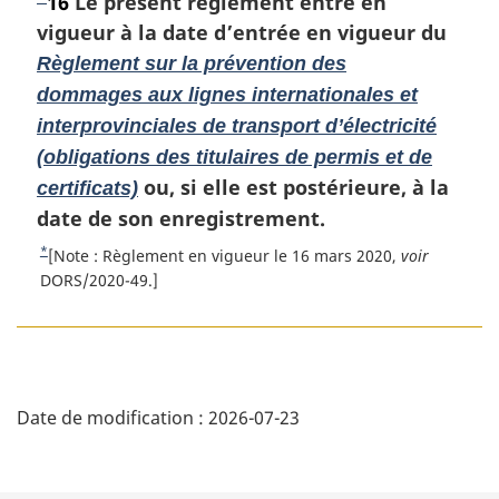
N
16
Le présent règlement entre en
s
l
t
o
vigueur à la date d’entrée en vigueur du
a
e
d
r
m
t
Règlement sur la prévention des
e
é
a
e
dommages aux lignes internationales et
p
f
r
d
interprovinciales de transport d’électricité
a
é
g
e
r
(obligations des titulaires de permis et de
i
g
b
e
n
ou, si elle est postérieure, à la
e
certificats)
n
a
a
date de son enregistrement.
c
l
s
*
e
e
R
[Note : Règlement en vigueur le 16 mars 2020,
voir
d
d
:
e
DORS/2020-49.]
e
e
t
l
o
p
a
u
a
n
r
D
g
o
à
Date de modification :
2026-07-23
e
t
l
é
e
a
d
t
r