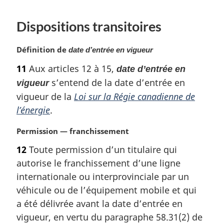
Dispositions transitoires
N
Définition de
date d’entrée en vigueur
o
11
Aux articles 12 à 15,
date d’entrée en
t
s’entend de la date d’entrée en
e
vigueur
m
vigueur de la
Loi sur la Régie canadienne de
a
l’énergie
.
r
g
N
Permission — franchissement
i
o
12
Toute permission d’un titulaire qui
n
t
a
autorise le franchissement d’une ligne
e
l
m
internationale ou interprovinciale par un
e
a
véhicule ou de l’équipement mobile et qui
:
r
a été délivrée avant la date d’entrée en
g
vigueur, en vertu du paragraphe 58.31(2) de
i