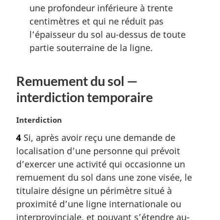
une profondeur inférieure à trente
centimètres et qui ne réduit pas
l’épaisseur du sol au-dessus de toute
partie souterraine de la ligne.
Remuement du sol —
interdiction temporaire
N
Interdiction
o
4
Si, après avoir reçu une demande de
t
localisation d’une personne qui prévoit
e
m
d’exercer une activité qui occasionne un
a
remuement du sol dans une zone visée, le
r
titulaire désigne un périmètre situé à
g
proximité d’une ligne internationale ou
i
interprovinciale, et pouvant s’étendre au-
n