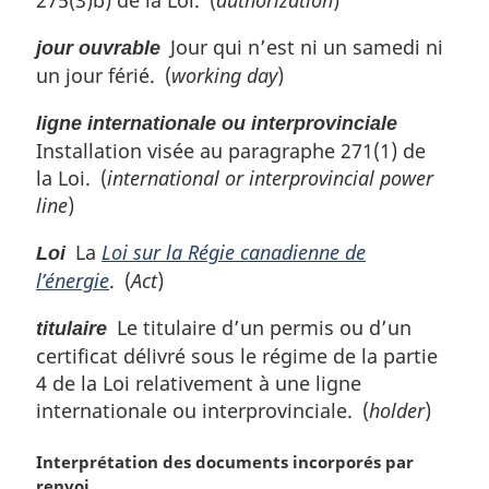
a
g
n
Jour qui n’est ni un samedi ni
i
jour ouvrable
o
n
un jour férié. (
working day
)
t
a
e
l
ligne internationale ou interprovinciale
d
e
Installation visée au paragraphe 271(1) de
e
:
la Loi. (
international or interprovincial power
b
line
)
a
s
La
Loi sur la Régie canadienne de
Loi
d
l’énergie
. (
Act
)
e
p
Le titulaire d’un permis ou d’un
titulaire
a
g
certificat délivré sous le régime de la partie
e
4 de la Loi relativement à une ligne
internationale ou interprovinciale. (
holder
)
N
Interprétation des documents incorporés par
o
renvoi