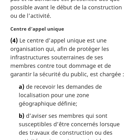
a
possible avant le début de la construction
l
ou de l’activité.
e
:
N
Centre d’appel unique
o
(4)
Le centre d’appel unique est une
t
organisation qui, afin de protéger les
e
m
infrastructures souterraines de ses
a
membres contre tout dommage et de
r
garantir la sécurité du public, est chargée :
g
i
a)
de recevoir les demandes de
n
localisation pour une zone
a
géographique définie;
l
e
b)
d’aviser ses membres qui sont
:
susceptibles d’être concernés lorsque
des travaux de construction ou des