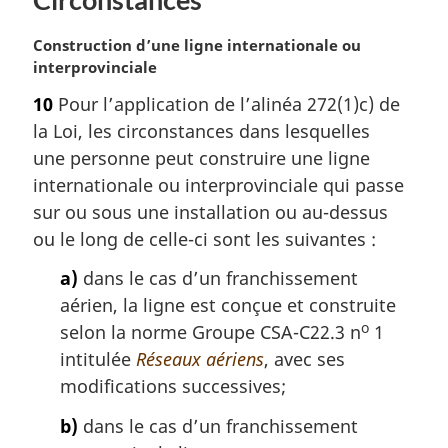
:
N
Construction d’une ligne internationale ou
o
interprovinciale
t
10
Pour l’application de l’alinéa 272(1)c) de
e
la Loi, les circonstances dans lesquelles
m
a
une personne peut construire une ligne
r
internationale ou interprovinciale qui passe
g
sur ou sous une installation ou au-dessus
i
ou le long de celle-ci sont les suivantes :
n
a
a)
dans le cas d’un franchissement
l
aérien, la ligne est conçue et construite
e
o
selon la norme Groupe CSA-C22.3 n
1
:
intitulée
Réseaux aériens
, avec ses
modifications successives;
b)
dans le cas d’un franchissement