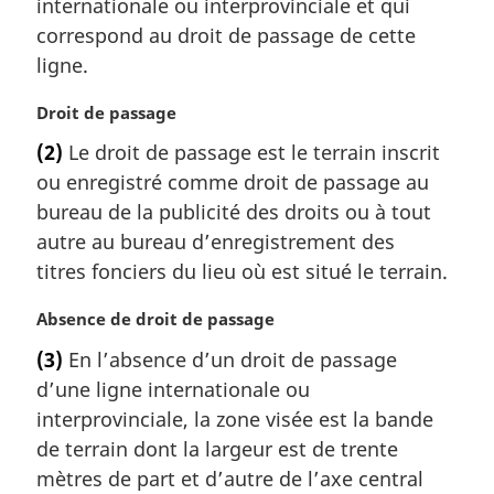
internationale ou interprovinciale et qui
r
correspond au droit de passage de cette
g
ligne.
i
n
N
Droit de passage
a
o
l
(2)
Le droit de passage est le terrain inscrit
t
e
ou enregistré comme droit de passage au
e
:
m
bureau de la publicité des droits ou à tout
a
autre au bureau d’enregistrement des
r
titres fonciers du lieu où est situé le terrain.
g
i
N
Absence de droit de passage
n
o
a
(3)
En l’absence d’un droit de passage
t
l
d’une ligne internationale ou
e
e
m
interprovinciale, la zone visée est la bande
:
a
de terrain dont la largeur est de trente
r
mètres de part et d’autre de l’axe central
g