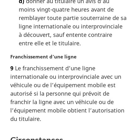
d)
donner au titulaire un avis d’au
moins vingt-quatre heures avant de
remblayer toute partie souterraine de sa
ligne internationale ou interprovinciale
à découvert, sauf entente contraire
entre elle et le titulaire.
N
Franchissement d’une ligne
o
9
Le franchissement d’une ligne
t
internationale ou interprovinciale avec un
e
m
véhicule ou de l’équipement mobile est
a
autorisé si la personne qui prévoit de
r
franchir la ligne avec un véhicule ou de
g
l’équipement mobile obtient l’autorisation
i
du titulaire.
n
a
l
Circonstances
e