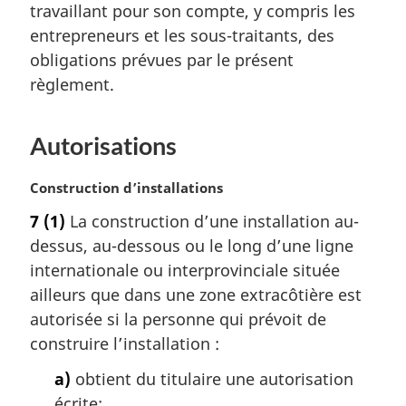
travaillant pour son compte, y compris les
entrepreneurs et les sous-traitants, des
obligations prévues par le présent
règlement.
Autorisations
N
Construction d’installations
o
7
(1)
La construction d’une installation au-
t
dessus, au-dessous ou le long d’une ligne
e
m
internationale ou interprovinciale située
a
ailleurs que dans une zone extracôtière est
r
autorisée si la personne qui prévoit de
g
construire l’installation :
i
n
a)
obtient du titulaire une autorisation
a
écrite;