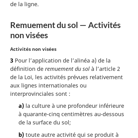
de la ligne.
i
n
a
Remuement du sol — Activités
l
e
non visées
:
N
Activités non visées
o
3
Pour l’application de l’alinéa a) de la
t
définition de
remuement du sol
à l’article 2
e
m
de la Loi, les activités prévues relativement
a
aux lignes internationales ou
r
interprovinciales sont :
g
i
a)
la culture à une profondeur inférieure
n
à quarante-cinq centimètres au-dessous
a
de la surface du sol;
l
e
b)
toute autre activité qui se produit à
: