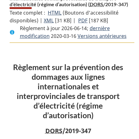
d’électricité (régime d’autorisation) (
DORS
/2019-347)
Texte complet :
HTML
Texte
(Boutons d’accessibilité
disponibles) |
XML
Texte
[31 KB]
complet
|
PDF
Texte
[187 KB]
Règlement à jour 2026-06-14;
complet
:
complet
dernière
modification
2020-03-16
:
Règlement
Versions antérieures
:
Règlement
sur
Règlement
sur
la
sur
la
prévention
la
Règlement sur la prévention des
prévention
des
prévention
des
dommages
des
dommages aux lignes
dommages
aux
dommages
internationales et
aux
lignes
aux
interprovinciales de transport
lignes
internationales
lignes
d’électricité (régime
internationales
et
internationales
et
interprovinciales
et
d’autorisation)
interprovinciales
de
interprovinciales
de
transport
de
DORS
/2019-347
transport
d’électricité
transport