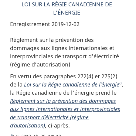
LOI SUR LA RÉGIE CANADIENNE DE
d’électricité
(régime
d’électricité
L’ÉNERGIE
(régime
d’autorisation)
(régime
d’autorisation)
d’autorisation)
Enregistrement 2019-12-02
Règlement sur la prévention des
dommages aux lignes internationales et
interprovinciales de transport d’électricité
(régime d’autorisation)
En vertu des paragraphes 272(4) et 275(2)
a
de la
Loi sur la Régie canadienne de l’énergie
N
,
la Régie canadienne de l’énergie prend le
o
Règlement sur la prévention des dommages
t
aux lignes internationales et interprovinciales
e
de transport d’électricité (régime
d
d’autorisation)
, ci-après.
e
b
a