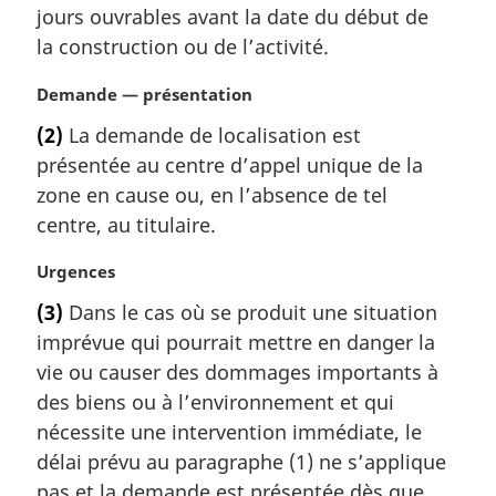
l
jours ouvrables avant la date du début de
e
la construction ou de l’activité.
:
N
Demande — présentation
o
(2)
La demande de localisation est
t
présentée au centre d’appel unique de la
e
m
zone en cause ou, en l’absence de tel
a
centre, au titulaire.
r
g
N
Urgences
i
o
(3)
Dans le cas où se produit une situation
n
t
a
imprévue qui pourrait mettre en danger la
e
l
m
vie ou causer des dommages importants à
e
a
des biens ou à l’environnement et qui
:
r
nécessite une intervention immédiate, le
g
délai prévu au paragraphe (1) ne s’applique
i
pas et la demande est présentée dès que
n