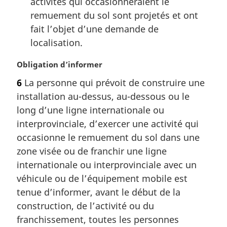
activités qui occasionneraient le
remuement du sol sont projetés et ont
fait l’objet d’une demande de
localisation.
N
Obligation d’informer
o
6
La personne qui prévoit de construire une
t
installation au-dessus, au-dessous ou le
e
m
long d’une ligne internationale ou
a
interprovinciale, d’exercer une activité qui
r
occasionne le remuement du sol dans une
g
zone visée ou de franchir une ligne
i
internationale ou interprovinciale avec un
n
a
véhicule ou de l’équipement mobile est
l
tenue d’informer, avant le début de la
e
construction, de l’activité ou du
:
franchissement, toutes les personnes