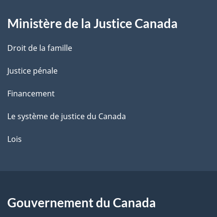
g
d
e
Ministère de la Justice Canada
e
p
a
Droit de la famille
g
e
Justice pénale
Financement
Le système de justice du Canada
Lois
Gouvernement du Canada