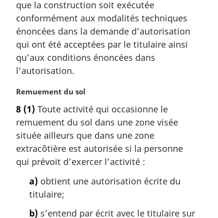
a
m
que la construction soit exécutée
l
a
conformément aux modalités techniques
e
r
énoncées dans la demande d’autorisation
:
g
qui ont été acceptées par le titulaire ainsi
i
qu’aux conditions énoncées dans
n
a
l’autorisation.
l
e
N
Remuement du sol
:
o
8
(1)
Toute activité qui occasionne le
t
remuement du sol dans une zone visée
e
m
située ailleurs que dans une zone
a
extracôtière est autorisée si la personne
r
qui prévoit d’exercer l’activité :
g
i
a)
obtient une autorisation écrite du
n
titulaire;
a
l
b)
s’entend par écrit avec le titulaire sur