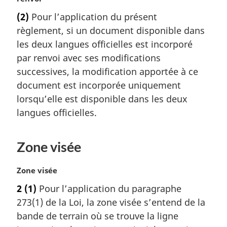
t
(2)
Pour l’application du présent
e
règlement, si un document disponible dans
m
a
les deux langues officielles est incorporé
r
par renvoi avec ses modifications
g
successives, la modification apportée à ce
i
document est incorporée uniquement
n
lorsqu’elle est disponible dans les deux
a
l
langues officielles.
e
:
Zone visée
N
Zone visée
o
2
(1)
Pour l’application du paragraphe
t
273(1) de la Loi, la zone visée s’entend de la
e
m
bande de terrain où se trouve la ligne
a