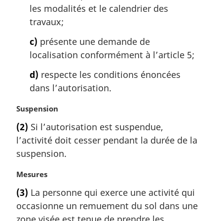
e
les modalités et le calendrier des
:
travaux;
c)
présente une demande de
localisation conformément à l’article 5;
d)
respecte les conditions énoncées
dans l’autorisation.
N
Suspension
o
(2)
Si l’autorisation est suspendue,
t
l’activité doit cesser pendant la durée de la
e
m
suspension.
a
r
N
Mesures
g
o
(3)
La personne qui exerce une activité qui
i
t
occasionne un remuement du sol dans une
n
e
a
m
zone visée est tenue de prendre les