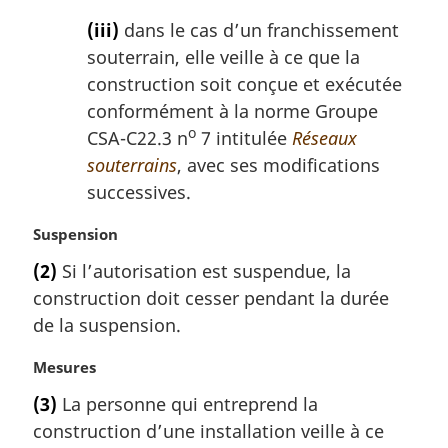
(iii)
dans le cas d’un franchissement
souterrain, elle veille à ce que la
construction soit conçue et exécutée
conformément à la norme Groupe
o
CSA-C22.3 n
7 intitulée
Réseaux
souterrains
, avec ses modifications
successives.
N
Suspension
o
(2)
Si l’autorisation est suspendue, la
t
construction doit cesser pendant la durée
e
m
de la suspension.
a
r
N
Mesures
g
o
(3)
La personne qui entreprend la
i
t
construction d’une installation veille à ce
n
e