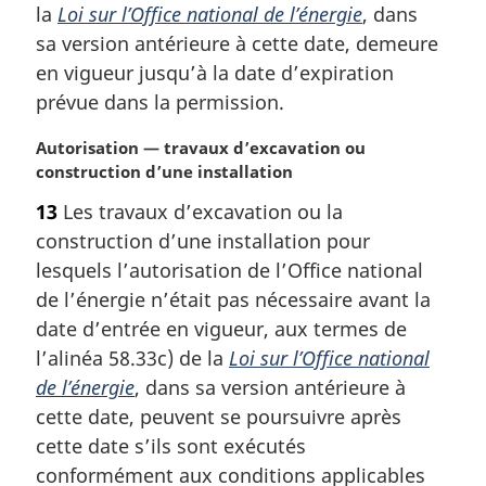
la
Loi sur l’Office national de l’énergie
, dans
n
a
sa version antérieure à cette date, demeure
l
en vigueur jusqu’à la date d’expiration
e
prévue dans la permission.
:
N
Autorisation — travaux d’excavation ou
o
construction d’une installation
t
13
Les travaux d’excavation ou la
e
construction d’une installation pour
m
a
lesquels l’autorisation de l’Office national
r
de l’énergie n’était pas nécessaire avant la
g
date d’entrée en vigueur, aux termes de
i
l’alinéa 58.33c) de la
Loi sur l’Office national
n
de l’énergie
, dans sa version antérieure à
a
l
cette date, peuvent se poursuivre après
e
cette date s’ils sont exécutés
:
conformément aux conditions applicables