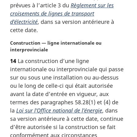
prévues à l’article 3 du
Règlement sur les
croisements de lignes de transport
d’électricité
, dans sa version antérieure à
cette date.
N
Construction — ligne internationale ou
o
interprovinciale
t
14
La construction d’une ligne
e
internationale ou interprovinciale qui passe
m
a
sur ou sous une installation ou au-dessus
r
ou le long de celle-ci qui était autorisée
g
avant la date d’entrée en vigueur, aux
i
termes des paragraphes 58.28(1) et (4) de
n
la
Loi sur l’Office national de l’énergie
, dans
a
l
sa version antérieure à cette date, continue
e
d’être autorisée si la construction se fait
:
conformément aux circonstances