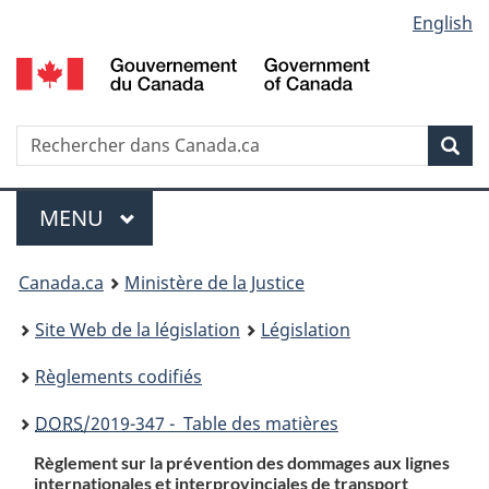
Language
English
Passer
Passer
Passer
au
à
à
selection
contenu
«
la
principal
À
version
propos
HTML
Recherche
R
Rec
de
simplifiée
d
ce
C
Menu
site
MENU
PRINCIPAL
You
Canada.ca
Ministère de la Justice
are
Site Web de la législation
Législation
here:
Règlements codifiés
DORS
/2019-347 - Table des matières
Règlement sur la prévention des dommages aux lignes
internationales et interprovinciales de transport