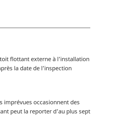
s
es
e
it flottant externe à l’installation
près la date de l’inspection
ent
s
ces imprévues occasionnent des
tant peut la reporter d’au plus sept