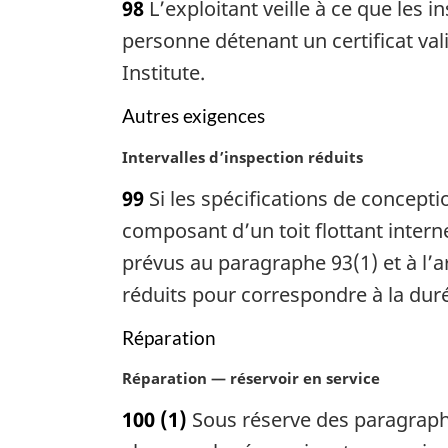
i
98
L’exploitant veille à ce que les i
t
n
e
personne détenant un certificat vali
a
m
Institute
.
l
a
e
r
Autres exigences
:
g
i
N
Intervalles d’inspection réduits
n
o
99
Si les spécifications de concepti
a
t
l
e
composant d’un toit flottant interne
e
m
prévus au paragraphe 93(1) et à l’ar
:
a
réduits pour correspondre à la duré
r
g
Réparation
i
n
N
Réparation — réservoir en service
a
o
l
100
(1)
Sous réserve des paragraphes
t
e
e