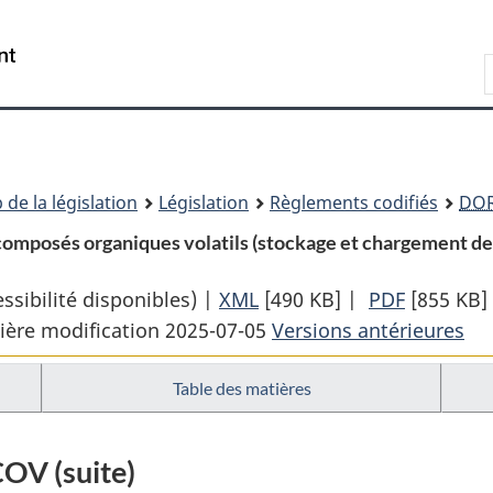
Passer
Passer
Passer
au
à
à
Recherche
contenu
«
la
principal
À
version
propos
HTML
de
simplifiée
ce
 de la législation
Législation
Règlements codifiés
DO
site
omposés organiques volatils (stockage et chargement de li
sibilité disponibles) |
XML
Texte
[490 KB]
|
PDF
Texte
[855 KB]
ière modification 2025-07-05
complet
Versions antérieures
complet
:
:
Table des matières
Règlement
Règleme
sur
sur
la
la
COV (suite)
réduction
réductio