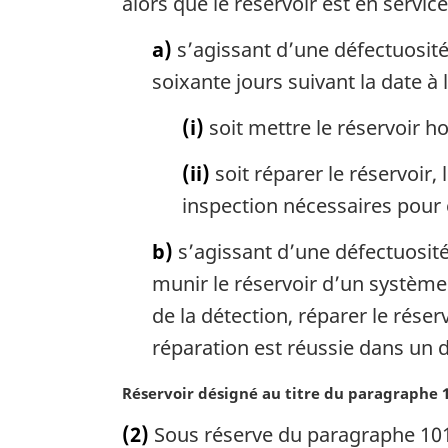
alors que le réservoir est en service
:
m
a
a)
s’agissant d’une défectuosité d
r
soixante jours suivant la date à 
g
i
(i)
soit mettre le réservoir ho
n
a
(ii)
soit réparer le réservoir, 
l
inspection nécessaires pour 
e
:
b)
s’agissant d’une défectuosité 
munir le réservoir d’un système
de la détection, réparer le rése
réparation est réussie dans un d
N
Réservoir désigné au titre du paragraphe 1
o
(2)
Sous réserve du paragraphe 101(
t