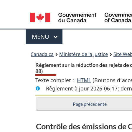
Language
selection
Menu
MENU
PRINCIPAL
You
Canada.ca
Ministère de la Justice
Site Web
are
Règlement sur la réduction des rejets de c
88)
here:
Texte complet :
HTML
Texte
(Boutons d’acces
Règlement à jour 2026-06-17; dern
complet
:
Page précédente
Règlement
sur
la
Contrôle des émissions de 
réduction