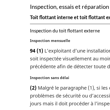
des
Inspection, essais et réparation 
rejets
Toit flottant interne et toit flottant e
de
composés
Inspection du toit flottant externe
organiques
volatils
N
Inspection mensuelle
(stockage
o
94
(1)
L’exploitant d’une installation
t
et
e
soit inspectée visuellement au moin
chargement
m
précédente afin de détecter toute d
de
a
liquides
r
N
Inspection sans délai
pétroliers
g
o
i
(2)
Malgré le paragraphe (1), si le
volatils)
t
n
e
problèmes de sécurité ou d’accessibi
a
m
jours mais il doit procéder à l’insp
l
a
e