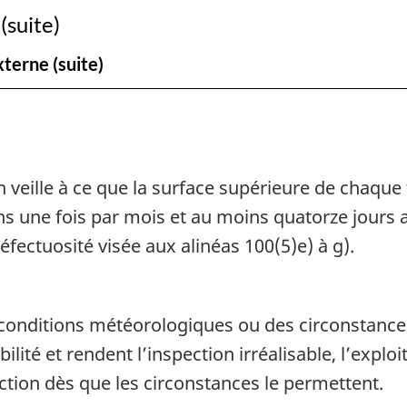
des
des
(suite)
rejets
rejets
xterne (suite)
de
de
composés
composé
organiques
organiqu
volatils
volatils
(stockage
(stockag
 veille à ce que la surface supérieure de chaque to
et
et
s une fois par mois et au moins quatorze jours a
chargement
chargem
éfectuosité visée aux alinéas 100(5)e) à g).
de
de
liquides
liquides
pétroliers
pétrolier
s conditions météorologiques ou des circonstan
volatils)
volatils)
lité et rendent l’inspection irréalisable, l’exploi
ection dès que les circonstances le permettent.