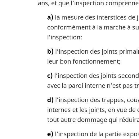
ans, et que l’inspection comprenne 
a
a
l
r
a)
la mesure des interstices de j
e
g
conformément à la marche à suiv
:
i
n
l’inspection;
a
l
b)
l’inspection des joints primair
e
leur bon fonctionnement;
:
c)
l’inspection des joints second
avec la paroi interne n’est pas t
d)
l’inspection des trappes, couv
internes et les joints, en vue de 
tout autre dommage qui réduirai
e)
l’inspection de la partie expos