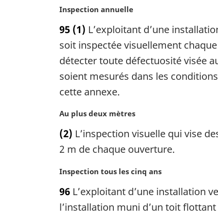
r
:
N
Inspection annuelle
g
o
i
95
(1)
L’exploitant d’une installation
t
n
e
soit inspectée visuellement chaque 
a
m
détecter toute défectuosité visée aux
l
a
e
soient mesurés dans les conditions
r
:
g
cette annexe.
i
n
N
Au plus deux mètres
a
o
(2)
L’inspection visuelle qui vise d
l
t
e
e
2 m de chaque ouverture.
:
m
a
N
Inspection tous les cinq ans
r
o
96
L’exploitant d’une installation ve
g
t
i
e
l’installation muni d’un toit flottan
n
m