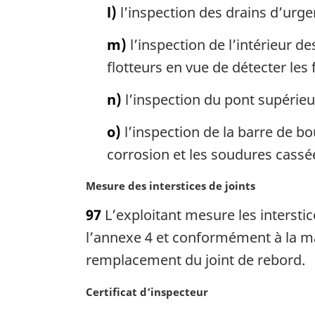
l)
l’inspection des drains d’urge
m)
l’inspection de l’intérieur de
flotteurs en vue de détecter les fu
n)
l’inspection du pont supérieur
o)
l’inspection de la barre de bou
corrosion et les soudures cassé
N
Mesure des interstices de joints
o
97
L’exploitant mesure les interstic
t
e
l’annexe 4 et conformément à la mar
m
remplacement du joint de rebord.
a
r
N
Certificat d’inspecteur
g
o