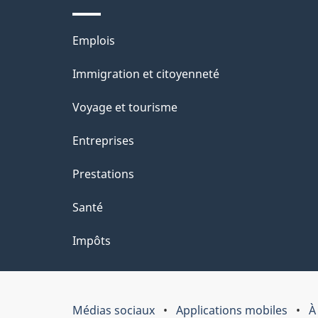
Thèmes
Emplois
et
Immigration et citoyenneté
sujets
Voyage et tourisme
Entreprises
Prestations
Santé
Impôts
Médias sociaux
Applications mobiles
À