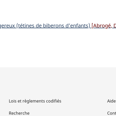
(tétines
(tétines
de
de
biberons
biberons
ereux (tétines de biberons d’enfants)
[Abrogé, 
d’enfants)
d’enfants)
Lois et règlements codifiés
Aide
Recherche
Cont