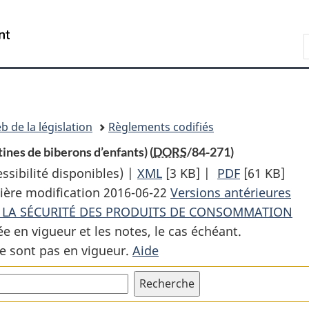
Passer
Passer
Passer
au
à
à
Recherche
contenu
«
la
principal
À
version
propos
HTML
de
simplifiée
ce
b de la législation
Règlements codifiés
site
ines de biberons d’enfants) (
DORS
/84-271)
sibilité disponibles) |
XML
Texte
[3 KB]
|
PDF
Texte
[61 KB]
ière modification 2016-06-22
complet
Versions antérieures
complet
 LA SÉCURITÉ DES PRODUITS DE CONSOMMATION
:
:
ée en vigueur et les notes, le cas échéant.
Règlement
Règlement
e sont pas en vigueur.
Aide
sur
sur
les
les
produits
produits
dangereux
dangereux