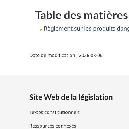
(tétines
Table des matières
de
biberons
Règlement sur les produits dang
d’enfants)
D
Date de modification :
2026-08-06
é
t
a
Site Web de la législation
i
Textes constitutionnels
l
Ressources connexes