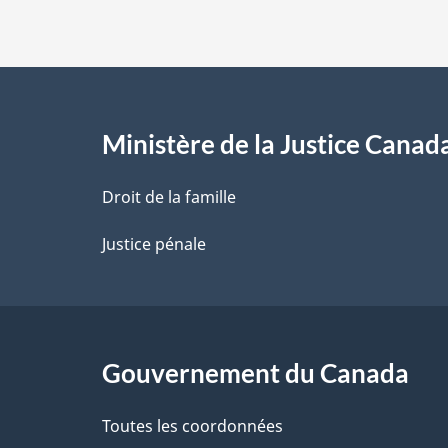
s
d
e
l
Ministère de la Justice Canad
a
Droit de la famille
p
Justice pénale
a
g
Gouvernement du Canada
e
Toutes les coordonnées