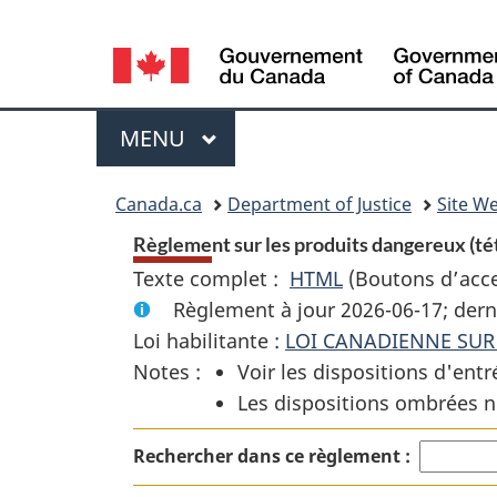
Language
selection
Menu
MENU
PRINCIPAL
You
Canada.ca
Department of Justice
Site We
are
Règlement sur les produits dangereux (tét
Texte complet :
HTML
Texte
(Boutons d’acces
here:
Règlement à jour 2026-06-17; dern
complet
Loi habilitante :
LOI CANADIENNE SUR
:
Notes :
Voir les dispositions d'entr
Règlement
Les dispositions ombrées n
sur
les
Rechercher dans ce règlement :
produits
dangereux