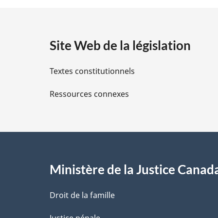
t
a
Site Web de la législation
i
Textes constitutionnels
l
Ressources connexes
s
d
e
l
Ministère de la Justice Canad
a
Droit de la famille
p
Justice pénale