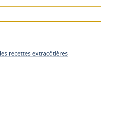
es recettes extracôtières
es