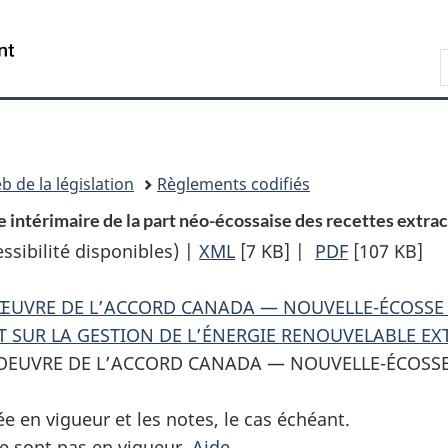
Passer
Passer
Passer
au
à
à
Recherche
contenu
«
la
principal
À
version
propos
HTML
de
simplifiée
ce
b de la législation
Règlements codifiés
site
 intérimaire de la part néo-écossaise des recettes extrac
sibilité disponibles) |
XML
Texte
[7 KB]
|
PDF
Texte
[107 KB]
complet
complet
N ŒUVRE DE L’ACCORD CANADA — NOUVELLE-ÉCOSSE
:
:
T SUR LA GESTION DE L’ÉNERGIE RENOUVELABLE EX
Règlement
Règlement
N OEUVRE DE L’ACCORD CANADA — NOUVELLE-ÉCOSS
sur
sur
le
le
ée en vigueur et les notes, le cas échéant.
paiement
paiement
e sont pas en vigueur.
Aide
pour
pour