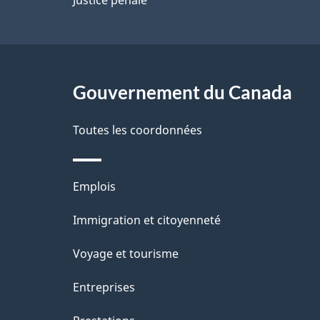
a
g
Gouvernement du Canada
e
Toutes les coordonnées
Thèmes
Emplois
et
Immigration et citoyenneté
sujets
Voyage et tourisme
Entreprises