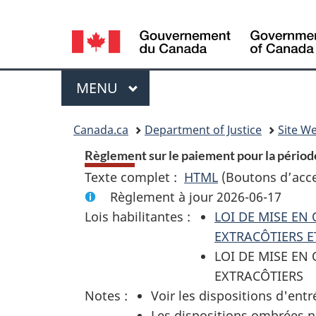
Language
selection
Menu
MENU
PRINCIPAL
You
Canada.ca
Department of Justice
Site We
are
Règlement sur le paiement pour la période
Texte complet :
HTML
Texte
(Boutons d’acces
here:
Règlement à jour 2026-06-17
complet
Lois habilitantes :
LOI DE MISE E
:
EXTRACÔTIERS E
Règlement
LOI DE MISE E
sur
EXTRACÔTIERS
le
Notes :
Voir les dispositions d'entr
paiement
Les dispositions ombrées n
pour