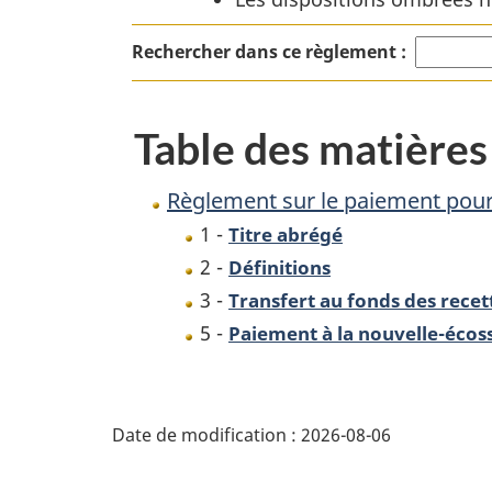
la
Rechercher dans ce règlement :
période
intérimaire
de
Table des matières
la
part
Règlement sur le paiement pour 
néo-
1 -
Titre abrégé
écossaise
2 -
Définitions
des
3 -
Transfert au fonds des recet
recettes
5 -
Paiement à la nouvelle-écos
extracôtières
D
Date de modification :
2026-08-06
é