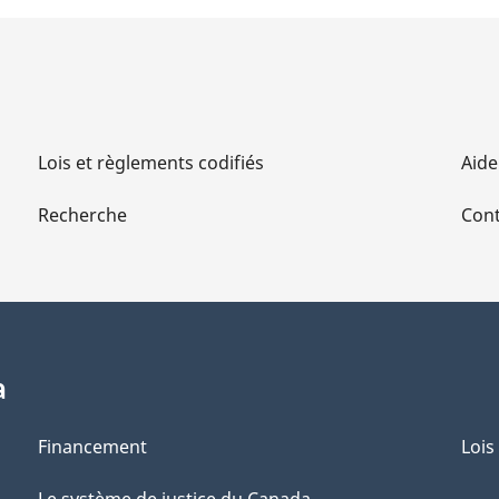
Lois et règlements codifiés
Aide
Recherche
Cont
a
Financement
Lois
Le système de justice du Canada