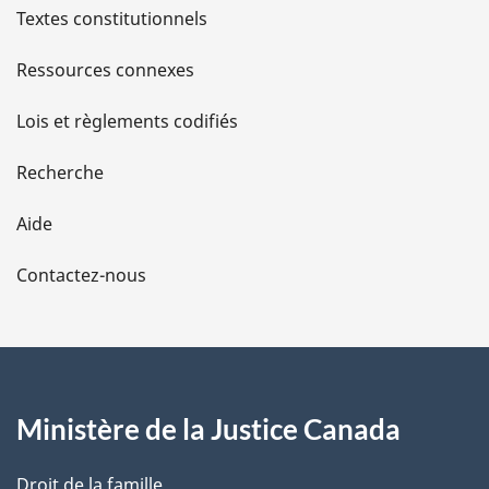
l
Textes constitutionnels
s
Ressources connexes
d
Lois et règlements codifiés
e
Recherche
l
Aide
a
Contactez-nous
p
a
g
Ministère de la Justice Canada
e
Droit de la famille