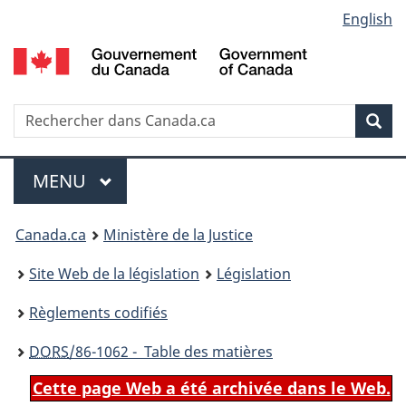
Language
English
Passer
Passer
Passer
au
à
à
selection
contenu
«
la
principal
À
version
propos
HTML
Recherche
R
Rec
de
simplifiée
d
ce
C
Menu
site
MENU
PRINCIPAL
You
Canada.ca
Ministère de la Justice
are
Site Web de la législation
Législation
here:
Règlements codifiés
DORS
/86-1062 - Table des matières
Cette page Web a été archivée dans le Web.