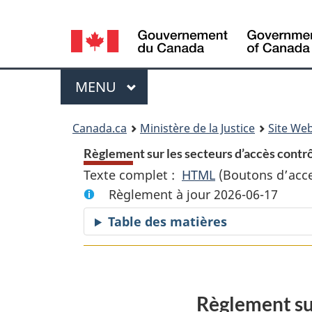
Language
selection
Menu
MENU
PRINCIPAL
You
Canada.ca
Ministère de la Justice
Site Web
are
Règlement sur les secteurs d’accès contrôlé
Texte complet :
HTML
Texte
(Boutons d’acces
here:
Règlement à jour 2026-06-17
complet
:
Table des matières
Règlement
sur
les
secteurs
Règlement sur
d’accès