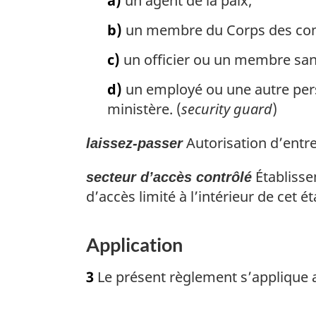
a)
un agent de la paix;
e
d
b)
un membre du Corps des com
e
l
c)
un officier ou un membre sans
a
d)
un employé ou une autre per
n
o
ministère. (
security guard
)
t
Autorisation d’entre
e
laissez-passer
d
Établisse
secteur d’accès contrôlé
e
d’accès limité à l’intérieur de cet 
b
a
s
Application
d
e
3
Le présent règlement s’applique a
p
a