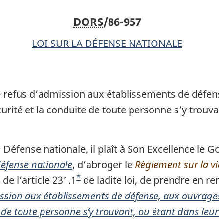
contrôlé
contrôlé
DORS
/86-957
relatif
relatif
à
à
LOI SUR LA DÉFENSE NATIONALE
la
la
défense
défense
e refus d’admission aux établissements de défen
curité et la conduite de toute personne s’y trouva
 Défense nationale, il plaît à Son Excellence le 
défense nationale
, d’abroger le
Règlement sur la vi
*
 de l’article 231.1
N
de ladite loi, de prendre en 
ission aux établissements de défense, aux ouvrages
o
 de toute personne s’y trouvant, ou étant dans leu
t