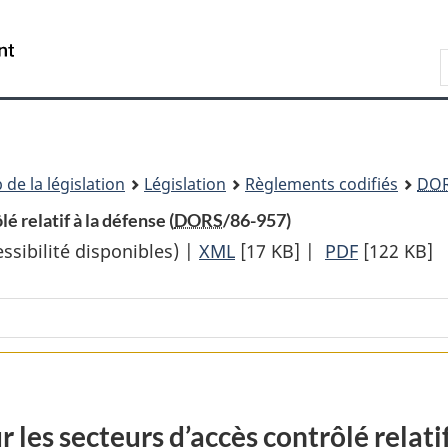
Passer
Passer
Passer
au
à
à
Recherche
contenu
«
la
principal
À
version
propos
HTML
de
simplifiée
ce
 de la législation
Législation
Règlements codifiés
DO
site
 relatif à la défense (
DORS
/86-957)
sibilité disponibles) |
XML
Texte
[17 KB]
|
PDF
Texte
[122 KB]
complet
complet
:
:
Règlement
Règlemen
sur
sur
les
les
secteurs
secteurs
 les secteurs d’accès contrôlé relatif
d’accès
d’accès