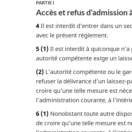
g
PARTIE I
e
Accès et refus d’admission 
4
Il est interdit d’entrer dans un s
avec le présent règlement.
5
(1)
Il est interdit à quiconque n’
autorité compétente exige un laiss
(2)
L’autorité compétente ou le gard
refuser la délivrance d’un laissez-p
croire qu’une telle mesure est néce
l’administration courante, à l’intér
6
(1)
Nonobstant toute autre dispos
de croire qu’une telle mesure est n