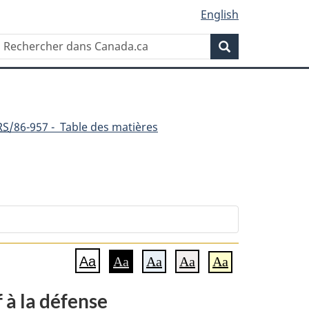
English
Rechercher
Recherche
dans
Canada.ca
RS
/86-957 - Table des matières
t
Aa
Aa
Aa
Aa
Aa
 à la défense