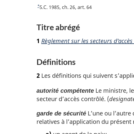
*
R
S.C. 1985, ch. 26, art. 64
e
t
Titre abrégé
o
u
1
Règlement sur les secteurs d’accès c
r
à
l
Définitions
a
r
2
Les définitions qui suivent s’app
é
f
Le ministre, l
autorité compétente
é
secteur d’accès contrôlé. (
designat
r
e
L’une ou l’autre 
garde de sécurité
n
relatives à l’application du présent
c