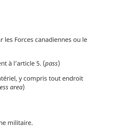
 les Forces canadiennes ou le
à l’article 5. (
pass
)
ériel, y compris tout endroit
cess area
)
e militaire.