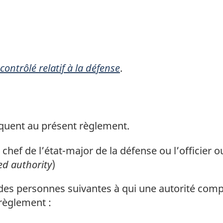
e
d
e
b
ontrôlé relatif à la défense
.
a
s
d
e
liquent au présent règlement.
p
e chef de l’état-major de la défense ou l’officier
a
ed authority
)
g
e
des personnes suivantes à qui une autorité comp
 règlement :