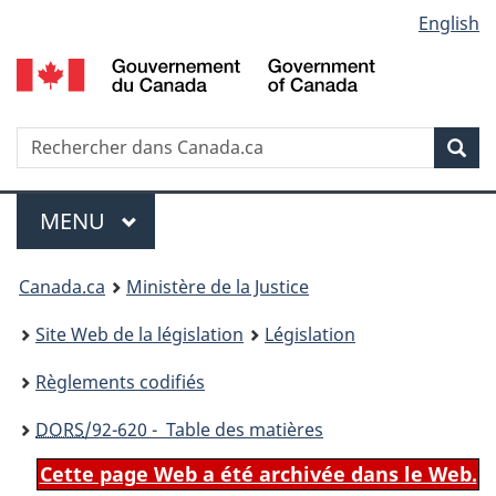
Language
English
Passer
Passer
Passer
au
à
à
selection
contenu
«
la
principal
À
version
propos
HTML
Recherche
R
Rec
de
simplifiée
d
ce
C
Menu
site
MENU
PRINCIPAL
You
Canada.ca
Ministère de la Justice
are
Site Web de la législation
Législation
here:
Règlements codifiés
DORS
/92-620 - Table des matières
Cette page Web a été archivée dans le Web.