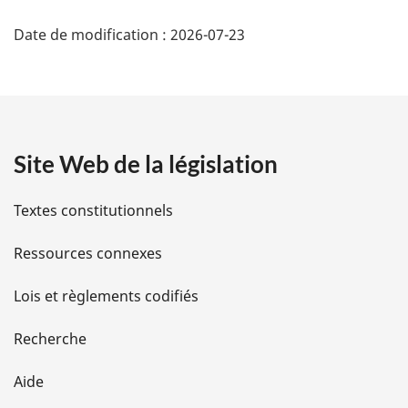
D
Date de modification :
2026-07-23
é
t
a
Site Web de la législation
i
l
Textes constitutionnels
s
Ressources connexes
d
Lois et règlements codifiés
e
Recherche
l
Aide
a