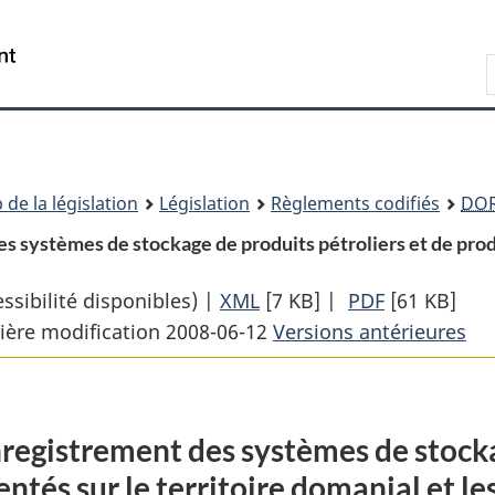
Passer
Passer
Passer
au
à
à
Recherche
contenu
«
la
principal
À
version
propos
HTML
de
simplifiée
ce
 de la législation
Législation
Règlements codifiés
DO
site
s systèmes de stockage de produits pétroliers et de produ
sibilité disponibles) |
XML
Texte
[7 KB]
|
PDF
Texte
[61 KB]
ière modification 2008-06-12
complet
Versions antérieures
complet
:
:
Règlement
Règlement
fédéral
fédéral
nregistrement des systèmes de stocka
sur
sur
ntés sur le territoire domanial et l
t
l’enregistrement
l’enregistr