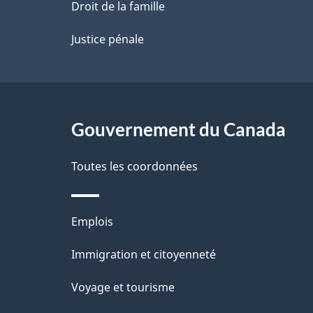
a
Droit de la famille
p
Justice pénale
a
g
Gouvernement du Canada
e
Toutes les coordonnées
Thèmes
Emplois
et
Immigration et citoyenneté
sujets
Voyage et tourisme