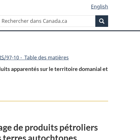
English
Rechercher
Recherche
dans
Canada.ca
RS
/97-10 - Table des matières
its apparentés sur le territoire domanial et
ge de produits pétroliers
es terres autochtones
ement