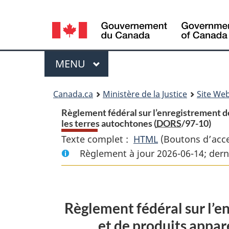
Language
selection
Menu
MENU
PRINCIPAL
You
Canada.ca
Ministère de la Justice
Site Web
are
Règlement fédéral sur l’enregistrement de
les terres autochtones (
DORS
/97-10)
here:
Texte complet :
HTML
Texte
(Boutons d’acces
Règlement à jour 2026-06-14; dern
complet
:
Règlement
fédéral
Règlement fédéral sur l’e
sur
et de produits appare
l’enregistremen