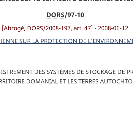
des
des
DORS
/97-10
systèmes
systèmes
de
de
[Abrogé, DORS/2008-197, art. 47] - 2008-06-12
stockage
stockage
de
de
IENNE SUR LA PROTECTION DE L’ENVIRONNEME
produits
produits
pétroliers
pétroliers
et
et
ISTREMENT DES SYSTÈMES DE STOCKAGE DE PR
de
de
ERRITOIRE DOMANIAL ET LES TERRES AUTOCHT
produits
produits
apparentés
apparentés
sur
sur
le
le
territoire
territoire
domanial
domanial
et
et