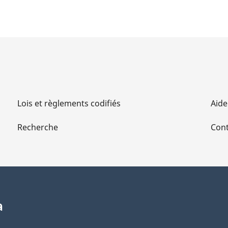
les
les
terres
terres
autochtones
autochtone
Lois et règlements codifiés
Aide
Recherche
Cont
a