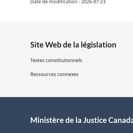
Date de modification :
2026-07-23
é
les
terres
t
autochtones
a
Site Web de la législation
i
Textes constitutionnels
l
Ressources connexes
s
d
e
l
Ministère de la Justice Canad