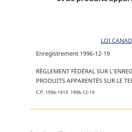
des
systèmes
de
stockage
de
LOI CANAD
produits
Enregistrement 1996-12-19
pétroliers
et
RÈGLEMENT FÉDÉRAL SUR L’ENREG
de
PRODUITS APPARENTÉS SUR LE T
produits
apparentés
C.P. 1996-1913 1996-12-19
sur
le
territoire
domanial
D
et