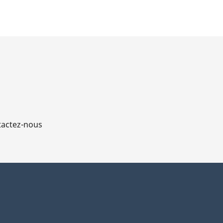
s
actez-nous