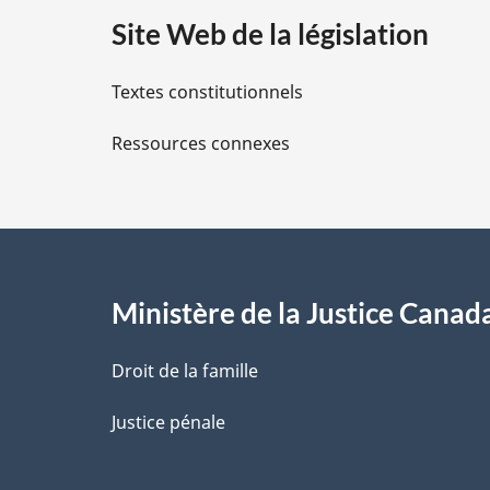
a
Site Web de la législation
i
Textes constitutionnels
l
Ressources connexes
s
d
e
l
Ministère de la Justice Canad
a
Droit de la famille
p
Justice pénale
a