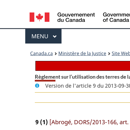
Language
selection
Menu
MENU
PRINCIPAL
You
Canada.ca
Ministère de la Justice
Site Web
are
here:
Règlement sur l’utilisation des terres de 
Version de l'article 9 du 2013-09-3
9
(1)
[Abrogé, DORS/2013-166, art. 