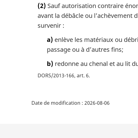
(2)
Sauf autorisation contraire énon
avant la débâcle ou l’achèvement de
survenir :
a)
enlève les matériaux ou débri
passage ou à d’autres fins;
b)
redonne au chenal et au lit d
DORS/2013-166, art. 6
D
Date de modification :
2026-08-06
é
t