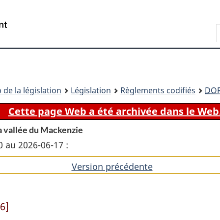
Passer
Passer
Passer
au
à
à
Recherche
contenu
«
la
principal
À
version
propos
HTML
de
simplifiée
ce
 de la législation
Législation
Règlements codifiés
DO
site
Cette page Web a été archivée dans le Web
la vallée du Mackenzie
0 au 2026-06-17 :
Version précédente
de
l'article
6]