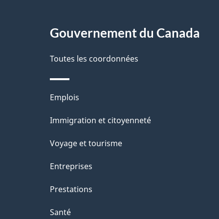
g
Gouvernement du Canada
e
Toutes les coordonnées
Thèmes
Emplois
et
Immigration et citoyenneté
sujets
Voyage et tourisme
Entreprises
Prestations
Santé