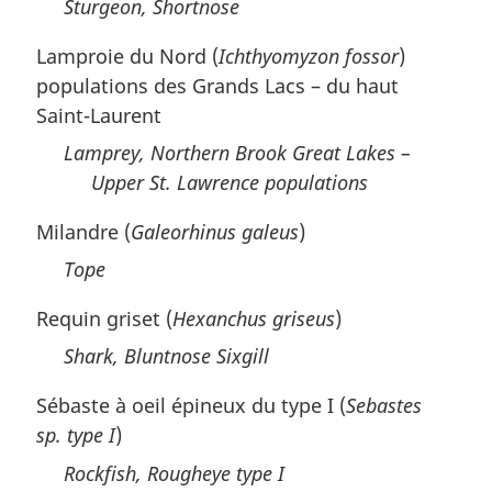
Sturgeon, Shortnose
Lamproie du Nord (
Ichthyomyzon fossor
)
populations des Grands Lacs – du haut
Saint-Laurent
Lamprey, Northern Brook Great Lakes –
Upper St. Lawrence populations
Milandre (
Galeorhinus galeus
)
Tope
Requin griset (
Hexanchus griseus
)
Shark, Bluntnose Sixgill
Sébaste à oeil épineux du type I (
Sebastes
sp. type I
)
Rockfish, Rougheye type I