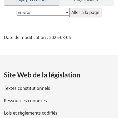
Choisissez
la
page
D
Date de modification :
2026-08-06
é
t
a
Site Web de la législation
i
l
Textes constitutionnels
s
Ressources connexes
d
Lois et règlements codifiés