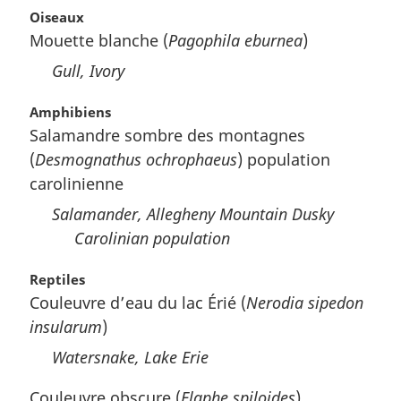
Oiseaux
Mouette blanche (
Pagophila eburnea
)
Gull, Ivory
Amphibiens
Salamandre sombre des montagnes
(
Desmognathus ochrophaeus
) population
carolinienne
Salamander, Allegheny Mountain Dusky
Carolinian population
Reptiles
Couleuvre d’eau du lac Érié (
Nerodia sipedon
insularum
)
Watersnake, Lake Erie
Couleuvre obscure (
Elaphe spiloides
)