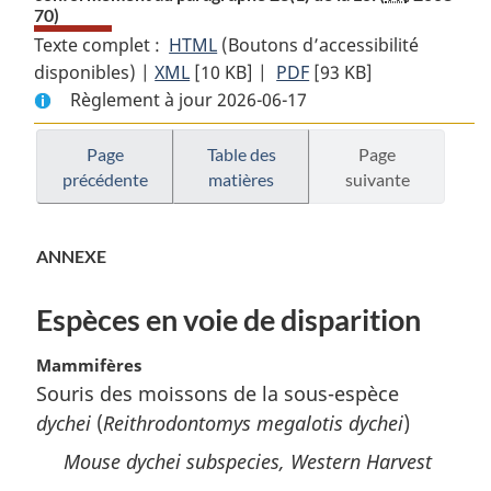
70)
Texte complet :
HTML
Texte
(Boutons d’accessibilité
disponibles) |
XML
Texte
[10 KB]
complet
|
PDF
Texte
[93 KB]
Règlement à jour 2026-06-17
complet
:
complet
:
Décret
:
Décret
accusant
Décret
Page
Table des
Page
précédente
matières
suivante
accusant
réception
accusant
réception
des
réception
des
évaluations
des
ANNEXE
évaluations
faites
évaluations
faites
conformément
faites
Espèces en voie de disparition
conformément
au
conformément
au
paragraphe
au
Mammifères
paragraphe
23(1)
paragraphe
Souris des moissons de la sous-espèce
23(1)
de
23(1)
dychei
(
Reithrodontomys megalotis dychei
)
de
la
de
la
Loi
la
Mouse
dychei
subspecies, Western Harvest
Loi
Loi