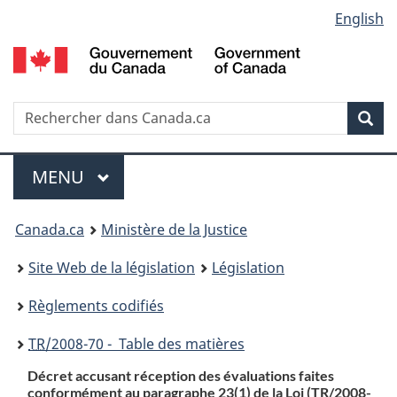
Language
English
Passer
Passer
Passer
au
à
à
selection
contenu
«
la
principal
À
version
propos
HTML
Recherche
R
Rec
de
simplifiée
d
ce
C
Menu
site
MENU
PRINCIPAL
You
Canada.ca
Ministère de la Justice
are
Site Web de la législation
Législation
here:
Règlements codifiés
TR
/2008-70 - Table des matières
Décret accusant réception des évaluations faites
conformément au paragraphe 23(1) de la Loi (
TR
/2008-