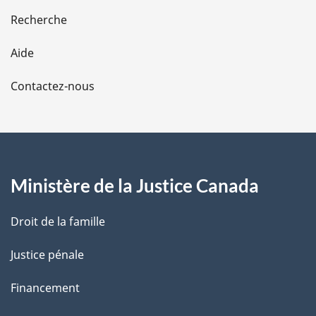
e
Recherche
l
Aide
a
Contactez-nous
p
a
g
Ministère de la Justice Canada
e
Droit de la famille
Justice pénale
Financement