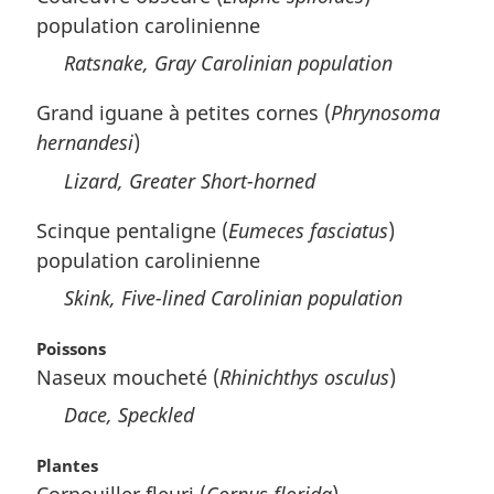
population carolinienne
Ratsnake, Gray Carolinian population
Grand iguane à petites cornes (
Phrynosoma
hernandesi
)
Lizard, Greater Short-horned
Scinque pentaligne (
Eumeces fasciatus
)
population carolinienne
Skink, Five-lined Carolinian population
Poissons
Naseux moucheté (
Rhinichthys osculus
)
Dace, Speckled
Plantes
Cornouiller fleuri (
Cornus florida
)