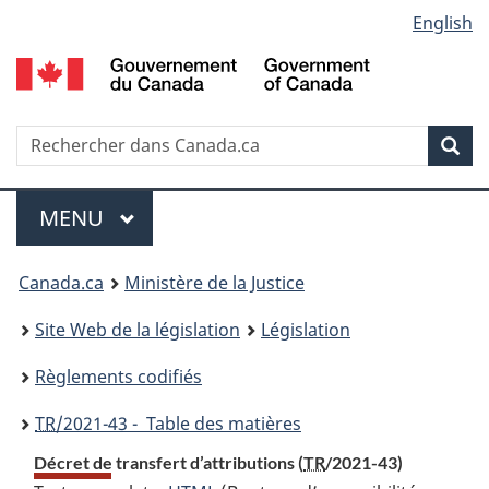
Language
English
Passer
Passer
Passer
au
à
à
selection
contenu
«
la
principal
À
version
propos
HTML
Recherche
R
Rec
de
simplifiée
d
ce
C
Menu
site
MENU
PRINCIPAL
You
Canada.ca
Ministère de la Justice
are
Site Web de la législation
Législation
here:
Règlements codifiés
TR
/2021-43 - Table des matières
Décret de transfert d’attributions (
TR
/2021-43)