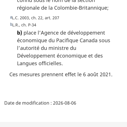
régionale de la Colombie-Britannique;
d
a
e
g
a
R
L.C. 2003, ch. 22, art. 207
p
e
e
b
R
L.R., ch. P-34
a
t
e
b)
place l’Agence de développement
o
t
g
économique du Pacifique Canada sous
u
o
e
l’autorité du ministre du
r
u
Développement économique et des
à
r
l
à
Langues officielles.
a
l
Ces mesures prennent effet le 6 août 2021.
r
a
é
r
f
é
é
D
f
r
é
Date de modification :
2026-08-06
e
é
r
n
e
t
c
n
e
c