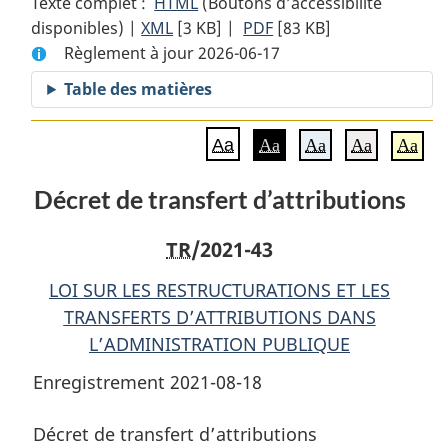
Texte complet :
HTML
Texte
(Boutons d’accessibilité
disponibles) |
XML
Texte
[3 KB]
complet
|
PDF
Texte
[83 KB]
Règlement à jour 2026-06-17
complet
:
complet
:
Décret
:
Table des matières
Décret
de
Décret
de
transfert
de
Aa
Aa
Aa
Aa
Aa
transfert
d’attributions
transfert
d’attributions
d’attributions
Décret de transfert d’attributions
TR
/2021-43
LOI SUR LES RESTRUCTURATIONS ET LES
TRANSFERTS D’ATTRIBUTIONS DANS
L’ADMINISTRATION PUBLIQUE
Enregistrement 2021-08-18
Décret de transfert d’attributions