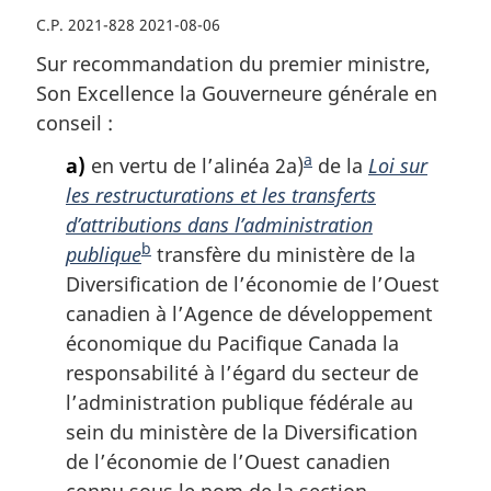
C.P. 2021-828 2021-08-06
Sur recommandation du premier ministre,
Son Excellence la Gouverneure générale en
conseil :
a
a)
en vertu de l’alinéa 2a)
N
de la
Loi sur
les restructurations et les transferts
o
d’attributions dans l’administration
t
b
publique
N
transfère du ministère de la
e
Diversification de l’économie de l’Ouest
o
d
canadien à l’Agence de développement
t
e
économique du Pacifique Canada la
e
b
responsabilité à l’égard du secteur de
d
a
l’administration publique fédérale au
e
s
sein du ministère de la Diversification
b
d
de l’économie de l’Ouest canadien
a
e
connu sous le nom de la section
s
p