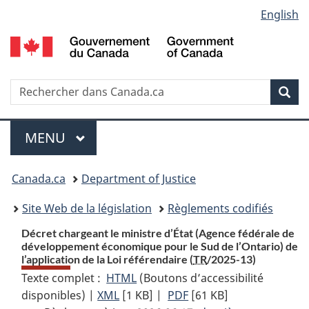
Language
English
Passer
Passer
Passer
au
à
à
selection
contenu
«
la
principal
À
version
propos
HTML
Recherche
R
Rec
de
simplifiée
d
ce
C
Menu
site
MENU
PRINCIPAL
You
Canada.ca
Department of Justice
are
Site Web de la législation
Règlements codifiés
here:
Décret chargeant le ministre d’État (Agence fédérale de
développement économique pour le Sud de l’Ontario) de
l’application de la Loi référendaire (
TR
/2025-13)
Texte complet :
HTML
Texte
(Boutons d’accessibilité
disponibles) |
XML
Texte
[1 KB]
complet
|
PDF
Texte
[61 KB]