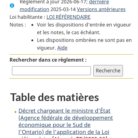
Règlement à jour 2026-06-17;
complet
:
complet
dernière
modification
2025-03-14
:
Décret
Versions antérieures
:
Loi habilitante :
LOI RÉFÉRENDAIRE
Décret
chargeant
Décret
Notes :
Voir les dispositions d'entrée en vigueur
chargeant
le
chargeant
et les notes, le cas échéant.
le
ministre
le
Les dispositions ombrées ne sont pas en
ministre
d’État
ministre
vigueur.
d’État
Aide
(Agence
d’État
(Agence
fédérale
(Agence
Rechercher dans ce règlement :
fédérale
de
fédérale
de
développement
de
développement
économique
développement
économique
pour
économique
Table des matières
pour
le
pour
le
Sud
le
Sud
de
Sud
Décret chargeant le ministre d’État
de
l’Ontario)
de
(Agence fédérale de développement
économique pour le Sud de
l’Ontario)
de
l’Ontario)
l’Ontario) de l’application de la Loi
de
l’application
de