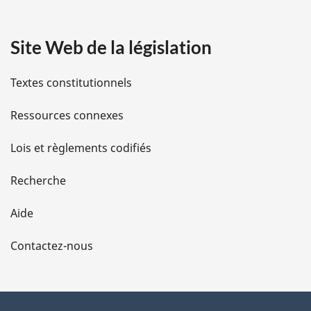
a
Site Web de la législation
i
l
Textes constitutionnels
s
Ressources connexes
d
Lois et règlements codifiés
e
Recherche
l
Aide
a
Contactez-nous
p
a