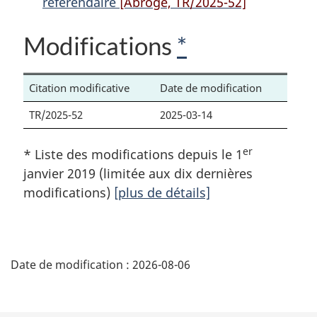
référendaire
[Abrogé, TR/2025-52]
l’application
de
l’application
de
la
de
Modifications
*
la
Loi
la
Loi
référendaire
Loi
référendaire
référendaire
Citation modificative
Date de modification
TR/2025-52
2025-03-14
er
* Liste des modifications depuis le 1
janvier 2019 (limitée aux dix dernières
modifications)
[plus de détails]
D
Date de modification :
2026-08-06
é
t