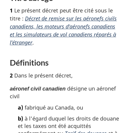
u
p
1
Le présent décret peut être cité sous le
r
a
à
titre :
Décret de remise sur les aéronefs civils
g
l
canadiens, les moteurs d’aéronefs canadiens
a
e
et les simulateurs de vol canadiens réparés à
r
l’étranger
.
é
f
é
Définitions
r
e
2
Dans le présent décret,
n
c
désigne un aéronef
aéronef civil canadien
e
civil
d
e
a)
fabriqué au Canada, ou
l
a
b)
à l’égard duquel les droits de douane
n
et les taxes ont été acquittés
o