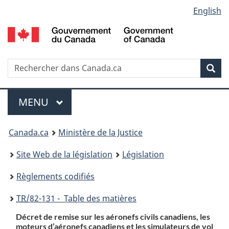
Language
English
Passer
Passer
Passer
au
à
à
selection
contenu
«
la
principal
À
version
propos
HTML
Recherche
R
Rec
de
simplifiée
d
ce
C
Menu
site
MENU
PRINCIPAL
You
Canada.ca
Ministère de la Justice
are
Site Web de la législation
Législation
here:
Règlements codifiés
TR
/82-131 - Table des matières
Décret de remise sur les aéronefs civils canadiens, les
moteurs d’aéronefs canadiens et les simulateurs de vol