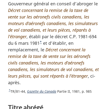
Gouverneur général en conseil d’abroger le
Décret concernant la remise de la taxe de
vente sur les aéronefs civils canadiens, les
moteurs d’aéronefs canadiens, les simulateurs
de vol canadiens, et leurs pièces, réparés à
l’étranger
, établi par le décret C.P. 1981-694
*
du 6 mars 1981
N
et d’établir, en
remplacement, le
o
Décret concernant la
remise de la taxe de vente sur les aéronefs
t
civils canadiens, les moteurs d’aéronefs
e
canadiens, les simulateurs de vol canadiens, et
d
leurs pièces, qui sont réparés à l’étranger
e
, ci-
après.
b
a
*
R
TR/81-44,
Gazette du Canada
Partie II, 1981, p. 985
s
e
d
t
Titre abrégé
o
e