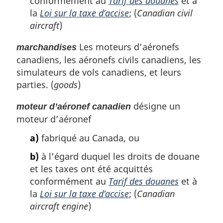
conformément au
Tarif des douanes
et à
t
la
Loi sur la taxe d’accise
; (
Canadian civil
e
aircraft
)
d
e
Les moteurs d’aéronefs
marchandises
b
a
canadiens, les aéronefs civils canadiens, les
s
simulateurs de vols canadiens, et leurs
d
parties. (
goods
)
e
p
désigne un
moteur d’aéronef canadien
a
moteur d’aéronef
g
e
a)
fabriqué au Canada, ou
b)
à l’égard duquel les droits de douane
et les taxes ont été acquittés
conformément au
Tarif des douanes
et à
la
Loi sur la taxe d’accise
; (
Canadian
aircraft engine
)