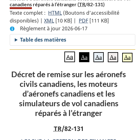
canadiens réparés à l’étranger (
TR
/82-131)
Texte complet :
HTML
Texte
(Boutons d’accessibilité
disponibles) |
XML
Texte
[10 KB]
complet
|
PDF
Texte
[111 KB]
Règlement à jour 2026-06-17
complet
:
complet
:
Décret
:
Table des matières
Décret
de
Décret
de
remise
de
Aa
Aa
Aa
Aa
Aa
remise
sur
remise
sur
les
sur
Décret de remise sur les aéronefs
les
aéronefs
les
civils canadiens, les moteurs
aéronefs
civils
aéronefs
civils
canadiens,
civils
d’aéronefs canadiens et les
canadiens,
les
canadiens,
simulateurs de vol canadiens
les
moteurs
les
réparés à l’étranger
moteurs
d’aéronefs
moteurs
d’aéronefs
canadiens
d’aéronefs
TR
/82-131
canadiens
et
canadiens
et
les
et