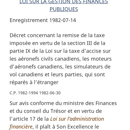
LOI SUR LA GESTION DES FINANCES
les
simulateurs
les
PUBLIQUES
simulateurs
de
simulateurs
de
vol
de
Enregistrement 1982-07-14
vol
canadiens
vol
canadiens
réparés
canadiens
Décret concernant la remise de la taxe
réparés
à
réparés
imposée en vertu de la section III de la
à
l’étranger
à
partie IX de la Loi sur la taxe d’accise sur
l’étranger
l’étranger
les aéronefs civils canadiens, les moteurs
d’aéronefs canadiens, les simulateurs de
vol canadiens et leurs parties, qui sont
réparés à l’étranger
C.P. 1982-1994 1982-06-30
Sur avis conforme du ministre des Finances
et du conseil du Trésor et en vertu de
l’article 17 de la
Loi sur l’administration
financière
, il plaît à Son Excellence le