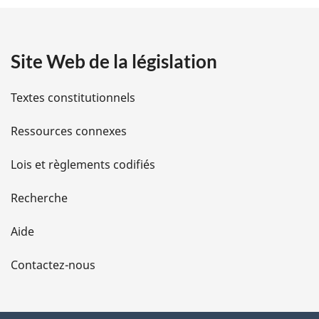
t
a
Site Web de la législation
i
l
Textes constitutionnels
s
Ressources connexes
d
Lois et règlements codifiés
e
Recherche
l
Aide
a
Contactez-nous
p
a