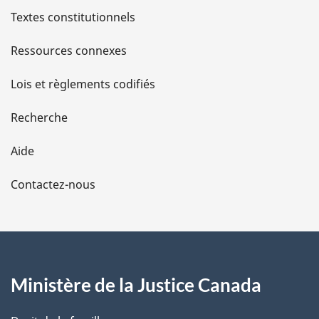
l
Textes constitutionnels
s
Ressources connexes
d
Lois et règlements codifiés
e
Recherche
l
Aide
a
Contactez-nous
p
a
g
Ministère de la Justice Canada
e