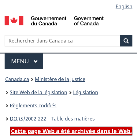
Language
English
Passer
Passer
Passer
au
à
à
selection
contenu
«
la
principal
À
version
propos
HTML
Recherche
R
Rec
de
simplifiée
d
ce
C
Menu
site
MENU
PRINCIPAL
You
Canada.ca
Ministère de la Justice
are
Site Web de la législation
Législation
here:
Règlements codifiés
DORS
/2002-222 - Table des matières
Cette page Web a été archivée dans le Web.