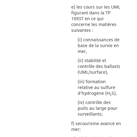
e)
les cours sur les UML
figurant dans la TP
10937 en ce qui
concerne les matières
suivantes :
(i)
connaissances de
base de la survie en
mer,
(ii)
stabilité et
contrôle des ballasts
(UML/surface),
(iii)
formation
relative au sulfure
d’hydrogène (H
S),
2
(iv)
contrôle des
puits au large pour
surveillants;
f)
secourisme avancé en
mer;