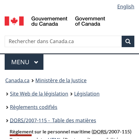
Language
English
Passer
Passer
Passer
au
à
à
selection
contenu
«
la
principal
À
version
propos
HTML
Recherche
R
Rec
de
simplifiée
d
ce
C
Menu
site
MENU
PRINCIPAL
You
Canada.ca
Ministère de la Justice
are
Site Web de la législation
Législation
here:
Règlements codifiés
DORS
/2007-115 - Table des matières
Règlement sur le personnel maritime (
DORS
/2007-115)