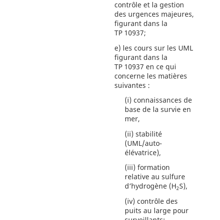
contrôle et la gestion
des urgences majeures,
figurant dans la
TP 10937;
e)
les cours sur les UML
figurant dans la
TP 10937 en ce qui
concerne les matières
suivantes :
(i)
connaissances de
base de la survie en
mer,
(ii)
stabilité
(UML/auto-
élévatrice),
(iii)
formation
relative au sulfure
d’hydrogène (H
S),
2
(iv)
contrôle des
puits au large pour
surveillants;