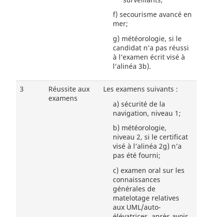
f)
secourisme avancé en
mer;
g)
météorologie, si le
candidat n’a pas réussi
à l’examen écrit visé à
l’alinéa 3b).
3
Réussite aux
Les examens suivants :
examens
a)
sécurité de la
navigation, niveau 1;
b)
météorologie,
niveau 2, si le certificat
visé à l’alinéa 2g) n’a
pas été fourni;
c)
examen oral sur les
connaissances
générales de
matelotage relatives
aux UML/auto-
élévatrices, après avoir