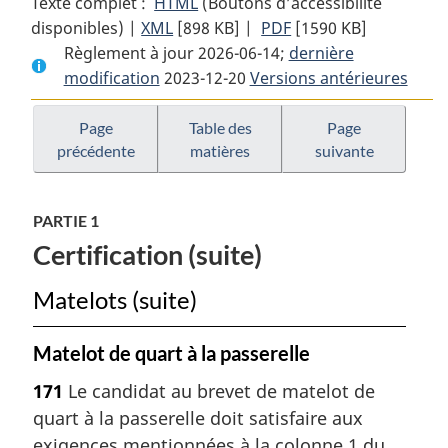
Texte complet :
HTML
Texte
(Boutons d’accessibilité
disponibles) |
XML
Texte
[898 KB]
complet
|
PDF
Texte
[1590 KB]
Règlement à jour 2026-06-14;
complet
:
dernière
complet
modification
2023-12-20
:
Règlement
Versions antérieures
:
Règlement
sur
Règlement
sur
le
sur
Page
Table des
Page
précédente
matières
suivante
le
personnel
le
personnel
maritime
personnel
maritime
maritime
PARTIE 1
Certification (suite)
Matelots (suite)
Matelot de quart à la passerelle
171
Le candidat au brevet de matelot de
quart à la passerelle doit satisfaire aux
exigences mentionnées à la colonne 1 du