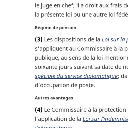
n
e
le juge en chef; il a droit aux frai
a
m
la présente loi ou une autre loi fédé
l
a
e
r
:
N
Régime de pension
g
o
i
(3)
Les dispositions de la
Loi sur la
t
n
e
s’appliquent au Commissaire à la pro
a
m
publique, au sens de la loi mention
l
a
e
soixante jours suivant sa date de n
r
:
g
spéciale du service diplomatique
; da
i
d’occupation de poste.
n
a
N
Autres avantages
l
o
e
(4)
Le Commissaire à la protection d
t
:
e
l’application de la
Loi sur l’indemnis
m
l’aéronautique
.