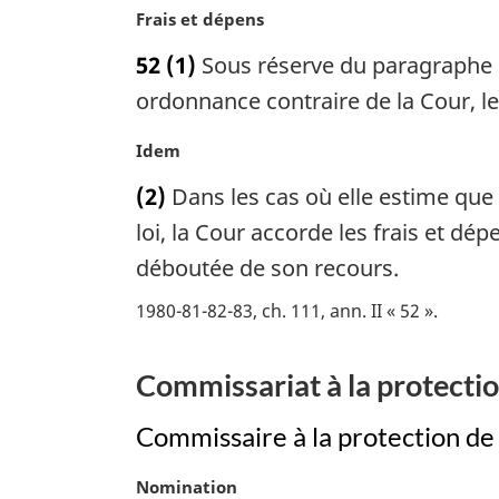
N
Frais et dépens
renseignements
o
personnels
52
(1)
Sous réserve du paragraphe (2)
t
e
ordonnance contraire de la Cour, le 
m
a
N
Idem
r
o
(2)
Dans les cas où elle estime que 
g
t
i
e
loi, la Cour accorde les frais et dé
n
m
déboutée de son recours.
a
a
l
r
1980-81-82-83, ch. 111, ann. II « 52 »
e
g
:
i
Commissariat à la protection
n
a
Commissaire à la protection de 
l
e
:
N
Nomination