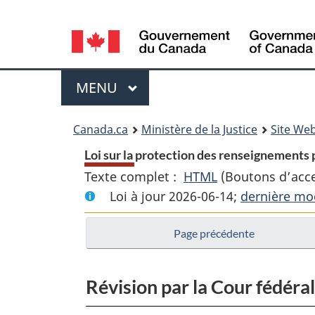
Language
selection
Menu
MENU
PRINCIPAL
You
Canada.ca
Ministère de la Justice
Site Web
are
Loi sur la protection des renseignements 
Texte complet :
HTML
Texte
(Boutons d’acces
here:
Loi à jour 2026-06-14;
complet
dernière mod
:
Page précédente
Loi
sur
la
Révision par la Cour fédéral
protection
des