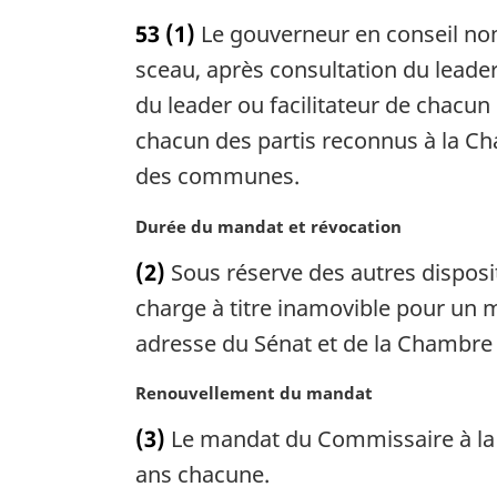
o
53
(1)
Le gouverneur en conseil nom
t
e
sceau, après consultation du leade
m
du leader ou facilitateur de chacu
a
chacun des partis reconnus à la C
r
g
des communes.
i
n
N
Durée du mandat et révocation
a
o
(2)
Sous réserve des autres disposit
l
t
e
e
charge à titre inamovible pour un 
:
m
adresse du Sénat et de la Chambr
a
r
N
Renouvellement du mandat
g
o
i
(3)
Le mandat du Commissaire à la p
t
n
e
ans chacune.
a
m