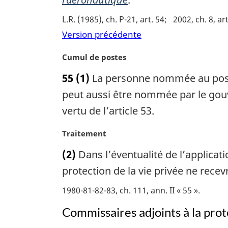
a
r
L.R. (1985), ch. P-21, art. 54
2002, ch. 8, ar
g
Version précédente
i
n
N
Cumul de postes
a
o
l
55
(1)
La personne nommée au poste
t
e
e
peut aussi être nommée par le gouv
:
m
vertu de l’article 53.
a
r
N
Traitement
g
o
i
(2)
Dans l’éventualité de l’applicat
t
n
e
protection de la vie privée ne rece
a
m
l
1980-81-82-83, ch. 111, ann. II « 55 »
a
e
r
:
Commissaires adjoints à la prote
g
i