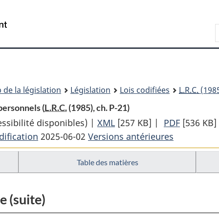
Passer
Passer
Passer
au
à
à
Recherche
contenu
«
la
principal
À
version
propos
HTML
de
simplifiée
ce
 de la législation
Législation
Lois codifiées
L.R.C.
(1985
site
personnels (
L.R.C.
(1985), ch. P-21)
sibilité disponibles) |
XML
Texte
[257 KB]
|
PDF
Texte
[536 KB]
ification
2025-06-02
Versions antérieures
complet
complet
:
:
Table des matières
Loi
Loi
sur
sur
la
la
e (suite)
protection
protecti
des
des