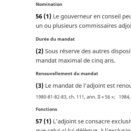
N
Nomination
n
o
a
56
(1)
Le gouverneur en conseil peu
t
l
e
un ou plusieurs commissaires adjoint
e
m
:
a
N
Durée du mandat
r
o
(2)
Sous réserve des autres disposit
g
t
i
e
mandat maximal de cinq ans.
n
m
a
a
N
Renouvellement du mandat
l
r
o
(3)
Le mandat de l’adjoint est reno
e
g
t
:
i
e
1980-81-82-83, ch. 111, ann. II « 56 »
1984, 
n
m
a
a
N
Fonctions
l
r
o
e
57
(1)
L’adjoint se consacre exclusi
g
t
:
i
e
que celui-ci lui délègue, à l’exclus