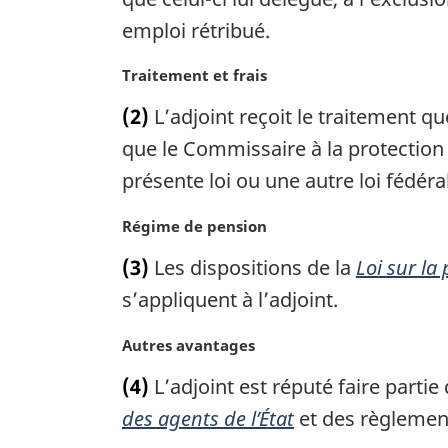
n
m
emploi rétribué.
a
a
l
r
N
Traitement et frais
e
g
o
:
i
(2)
L’adjoint reçoit le traitement qu
t
n
e
que le Commissaire à la protection d
a
m
présente loi ou une autre loi fédéra
l
a
e
r
:
N
Régime de pension
g
o
i
(3)
Les dispositions de la
Loi sur la
t
n
e
s’appliquent à l’adjoint.
a
m
l
a
N
Autres avantages
e
r
o
:
(4)
L’adjoint est réputé faire partie
g
t
i
e
des agents de l’État
et des règlements
n
m