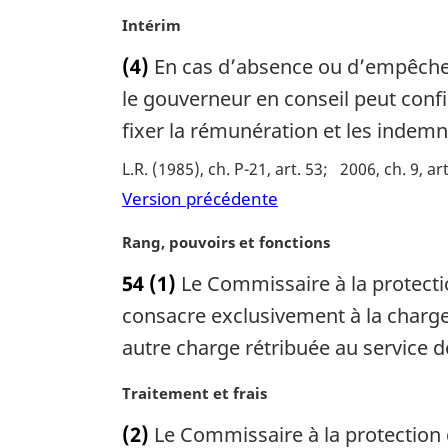
l
a
N
Intérim
e
r
o
:
(4)
En cas d’absence ou d’empêchem
g
t
i
e
le gouverneur en conseil peut conf
n
m
fixer la rémunération et les indemn
a
a
l
r
L.R. (1985), ch. P-21, art. 53
2006, ch. 9, ar
e
g
Version précédente
:
i
n
N
Rang, pouvoirs et fonctions
a
o
l
54
(1)
Le Commissaire à la protectio
t
e
e
consacre exclusivement à la charge q
:
m
autre charge rétribuée au service d
a
r
N
Traitement et frais
g
o
i
(2)
Le Commissaire à la protection d
t