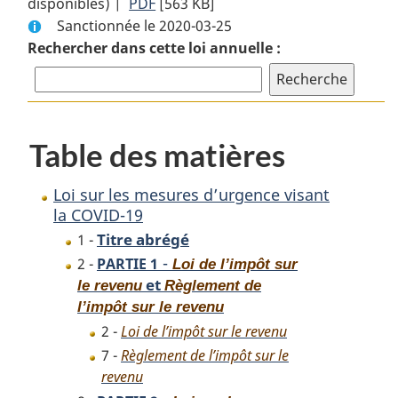
disponibles) |
PDF
Texte
[563 KB]
complet
Sanctionnée le 2020-03-25
complet
:
Rechercher dans cette loi annuelle :
:
Loi
Loi
sur
sur
les
les
mesures
mesures
d’urgence
Table des matières
d’urgence
visant
visant
la
Loi sur les mesures d’urgence visant
la
COVID-
la COVID-19
COVID-
19
Titre abrégé
1 -
19
-
2 -
PARTIE 1
Loi de l’impôt sur
et
le revenu
Règlement de
l’impôt sur le revenu
2 -
Loi de l’impôt sur le revenu
7 -
Règlement de l’impôt sur le
revenu