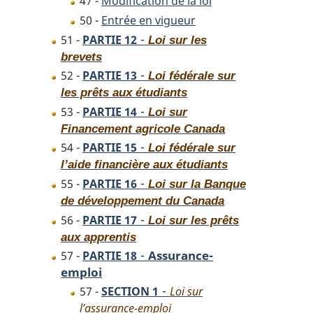
47 -
Modification de la loi
50 -
Entrée en vigueur
-
51 -
PARTIE 12
Loi sur les
brevets
-
52 -
PARTIE 13
Loi fédérale sur
les prêts aux étudiants
-
53 -
PARTIE 14
Loi sur
Financement agricole Canada
-
54 -
PARTIE 15
Loi fédérale sur
l’aide financière aux étudiants
-
55 -
PARTIE 16
Loi sur la Banque
de développement du Canada
-
56 -
PARTIE 17
Loi sur les prêts
aux apprentis
-
Assurance-
57 -
PARTIE 18
emploi
-
57 -
SECTION 1
Loi sur
l’assurance-emploi