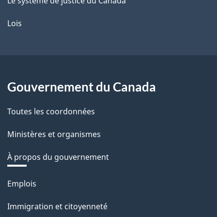
Le système de justice du Canada
Lois
Gouvernement du Canada
Toutes les coordonnées
Ministères et organismes
À propos du gouvernement
Thèmes
Emplois
et
Immigration et citoyenneté
sujets