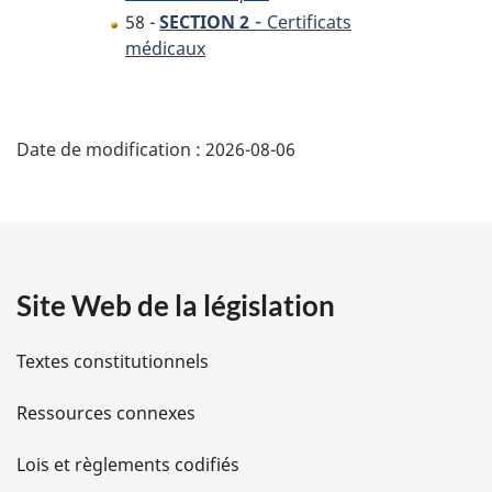
-
58 -
SECTION 2
Certificats
médicaux
D
Date de modification :
2026-08-06
é
t
a
Site Web de la législation
i
l
Textes constitutionnels
s
Ressources connexes
d
Lois et règlements codifiés