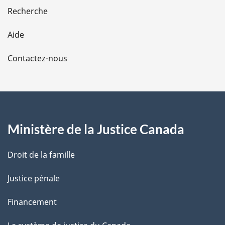
e
Recherche
l
Aide
a
Contactez-nous
p
a
g
Ministère de la Justice Canada
e
Droit de la famille
Justice pénale
Financement