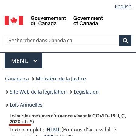
Language
English
Passer
Passer
Passer
au
à
à
selection
contenu
«
la
principal
À
version
propos
HTML
Recherche
R
Rec
de
simplifiée
d
ce
C
Menu
site
MENU
PRINCIPAL
Vous
Canada.ca
Ministère de la Justice
etes
Site Web de la législation
Législation
ici
Lois Annuelles
:
Loi sur les mesures d’urgence visant la COVID-19 (
L.C.
2020, ch. 5)
Texte complet :
HTML
Texte
(Boutons d’accessibilité