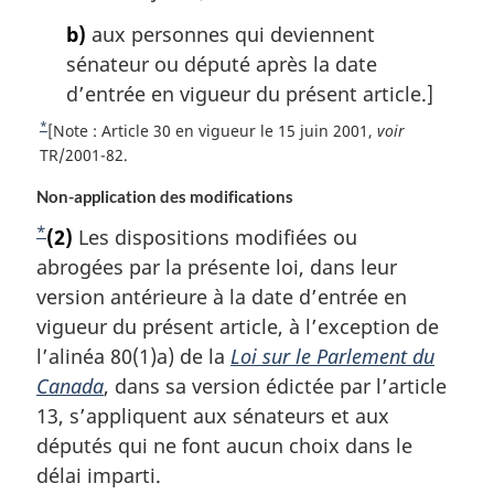
g
b)
aux personnes qui deviennent
e
sénateur ou député après la date
d’entrée en vigueur du présent article.]
*
R
[Note : Article 30 en vigueur le 15 juin 2001,
voir
e
TR/2001-82.
t
Non-application des modifications
o
u
*
N
(2)
Les dispositions modifiées ou
r
o
abrogées par la présente loi, dans leur
à
t
version antérieure à la date d’entrée en
l
e
vigueur du présent article, à l’exception de
a
r
d
l’alinéa 80(1)a) de la
Loi sur le Parlement du
é
e
Canada
, dans sa version édictée par l’article
f
b
13, s’appliquent aux sénateurs et aux
é
a
députés qui ne font aucun choix dans le
r
e
s
délai imparti.