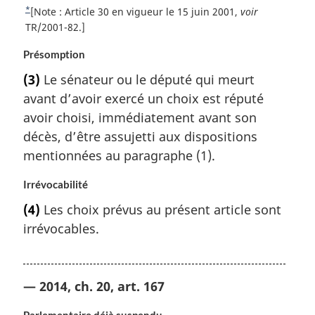
n
d
*
R
[Note : Article 30 en vigueur le 15 juin 2001,
voir
c
e
e
TR/2001-82.]
e
t
p
d
Présomption
o
e
a
u
l
(3)
Le sénateur ou le député qui meurt
g
r
a
avant d’avoir exercé un choix est réputé
e
à
n
avoir choisi, immédiatement avant son
l
o
décès, d’être assujetti aux dispositions
a
t
r
mentionnées au paragraphe (1).
e
é
d
f
Irrévocabilité
e
é
b
(4)
Les choix prévus au présent article sont
r
a
irrévocables.
e
s
n
d
c
e
e
p
— 2014, ch. 20, art. 167
d
a
e
g