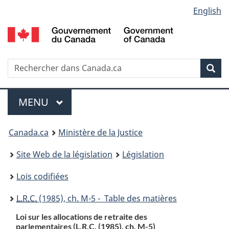
Language
English
Passer
Passer
Passer
au
à
à
selection
contenu
«
la
principal
À
version
propos
HTML
Recherche
R
Rec
de
simplifiée
d
ce
C
Menu
site
MENU
PRINCIPAL
You
Canada.ca
Ministère de la Justice
are
Site Web de la législation
Législation
here:
Lois codifiées
L.R.C.
(1985), ch. M-5 - Table des matières
Loi sur les allocations de retraite des
parlementaires (
L.R.C.
(1985), ch. M-5)