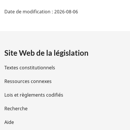
D
Date de modification :
2026-08-06
é
t
a
Site Web de la législation
i
l
Textes constitutionnels
s
Ressources connexes
d
Lois et règlements codifiés
e
Recherche
l
Aide
a