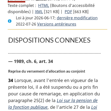
Texte complet :
HTML
Texte
(Boutons d’accessibilité
disponibles) |
XML
Texte
[321 KB]
complet
|
PDF
Texte
[663 KB]
Loi à jour 2026-06-17;
complet
:
dernière modification
complet
2022-07-26
Versions antérieures
:
Loi
:
Loi
sur
Loi
sur
les
sur
DISPOSITIONS CONNEXES
les
allocations
les
allocations
de
allocations
de
retraite
de
— 1989, ch. 6, art. 34
retraite
des
retraite
des
parlementaires
des
Reprise du versement d’allocation au conjoint
parlementaires
parlementaires
34
Lorsque, avant l’entrée en vigueur de la
présente loi, il a été suspendu ou a pris fin
pour cause de remariage, en application du
paragraphe 25(2) de la
Loi sur la pension de
la fonction publique
, de l’article 27 de la
Loi