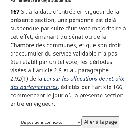
Parlementaire déjà suspendu
l
e
a
167
Si, à la date d’entrée en vigueur de la
n
présente section, une personne est déjà
o
suspendue par suite d’un vote majoritaire à
t
cet effet, émanant du Sénat ou de la
e
d
Chambre des communes, et que son droit
e
d’accumuler du service validable n’a pas
b
été rétabli par un tel vote, les périodes
a
visées à l’article 2.9 et au paragraphe
s
2.92(1) de la
Loi sur les allocations de retraite
d
e
des parlementaires
, édictés par l’article 166,
p
commencent le jour où la présente section
a
entre en vigueur.
g
e
Choisissez
la
page