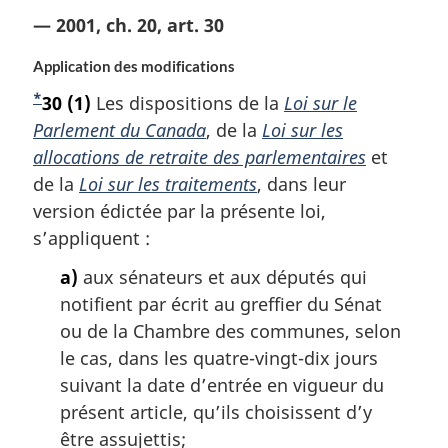
— 2001, ch. 20, art. 30
Application des modifications
*
N
30
(1)
Les dispositions de la
Loi sur le
o
Parlement du Canada
, de la
Loi sur les
t
allocations de retraite des parlementaires
et
e
de la
Loi sur les traitements
, dans leur
d
version édictée par la présente loi,
e
s’appliquent :
b
a)
aux sénateurs et aux députés qui
a
notifient par écrit au greffier du Sénat
s
ou de la Chambre des communes, selon
d
le cas, dans les quatre-vingt-dix jours
e
suivant la date d’entrée en vigueur du
p
présent article, qu’ils choisissent d’y
a
être assujettis;