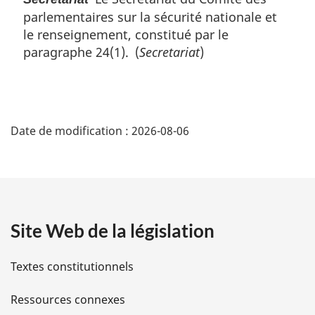
parlementaires sur la sécurité nationale et
le renseignement, constitué par le
paragraphe 24(1). (
Secretariat
)
D
Date de modification :
2026-08-06
é
t
a
Site Web de la législation
i
l
Textes constitutionnels
s
Ressources connexes