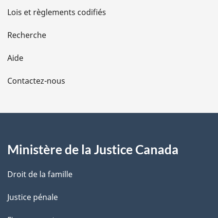
d
Lois et règlements codifiés
e
Recherche
l
Aide
a
Contactez-nous
p
a
g
Ministère de la Justice Canada
e
Droit de la famille
Justice pénale