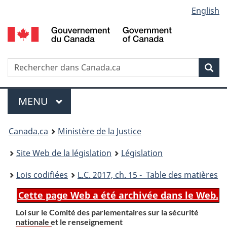
Language
English
Passer
Passer
Passer
au
à
à
selection
contenu
«
la
principal
À
version
propos
HTML
Recherche
R
Rec
de
simplifiée
d
ce
C
Menu
site
MENU
PRINCIPAL
You
Canada.ca
Ministère de la Justice
are
Site Web de la législation
Législation
here:
Lois codifiées
L.C.
2017, ch. 15 - Table des matières
Cette page Web a été archivée dans le Web.
Loi sur le Comité des parlementaires sur la sécurité
nationale et le renseignement