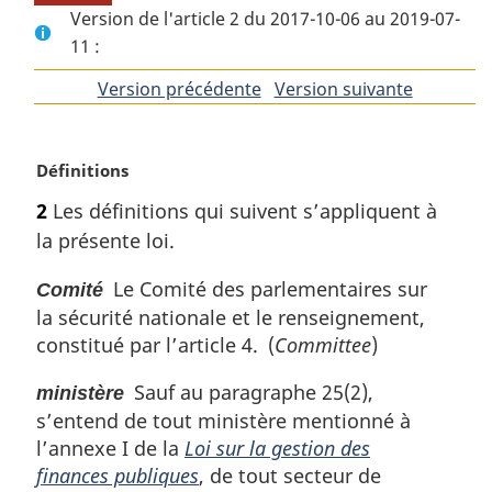
Version de l'article 2 du 2017-10-06 au 2019-07-
11 :
Version précédente
de
Version suivante
de
l'article
l'article
N
Définitions
o
2
Les définitions qui suivent s’appliquent à
t
la présente loi.
e
m
Le Comité des parlementaires sur
Comité
a
la sécurité nationale et le renseignement,
r
g
constitué par l’article 4. (
Committee
)
i
n
Sauf au paragraphe 25(2),
ministère
a
s’entend de tout ministère mentionné à
l
l’annexe I de la
Loi sur la gestion des
e
finances publiques
, de tout secteur de
: