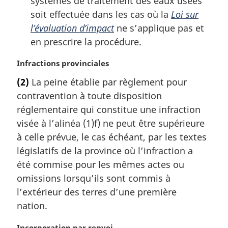
systèmes de traitement des eaux usées
soit effectuée dans les cas où la
Loi sur
l’évaluation d’impact
ne s’applique pas et
en prescrire la procédure.
N
Infractions provinciales
o
(2)
La peine établie par règlement pour
t
contravention à toute disposition
e
m
réglementaire qui constitue une infraction
a
visée à l’alinéa (1)f) ne peut être supérieure
r
à celle prévue, le cas échéant, par les textes
g
législatifs de la province où l’infraction a
i
été commise pour les mêmes actes ou
n
a
omissions lorsqu’ils sont commis à
l
l’extérieur des terres d’une première
e
nation.
:
N
Incorporation par renvoi