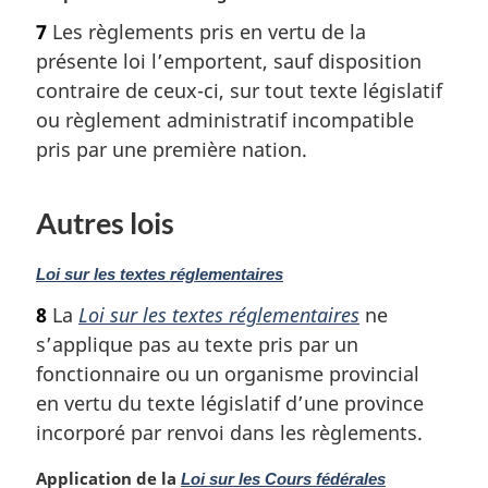
o
l
7
Les règlements pris en vertu de la
t
e
présente loi l’emportent, sauf disposition
e
:
m
contraire de ceux-ci, sur tout texte législatif
a
ou règlement administratif incompatible
r
pris par une première nation.
g
i
n
Autres lois
a
l
N
Loi sur les textes réglementaires
e
o
:
8
La
Loi sur les textes réglementaires
ne
t
s’applique pas au texte pris par un
e
m
fonctionnaire ou un organisme provincial
a
en vertu du texte législatif d’une province
r
incorporé par renvoi dans les règlements.
g
i
N
Application de la
Loi sur les Cours fédérales