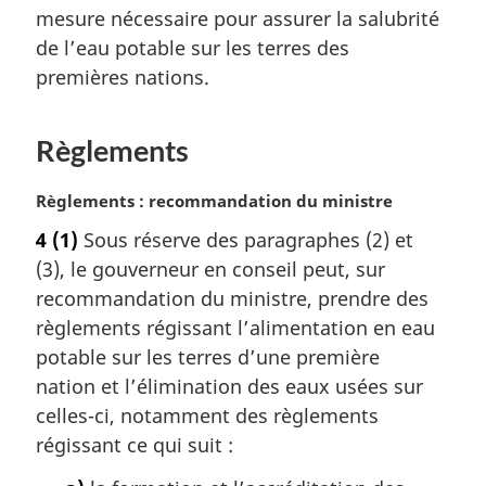
mesure nécessaire pour assurer la salubrité
n
a
de l’eau potable sur les terres des
l
premières nations.
e
:
Règlements
N
Règlements : recommandation du ministre
o
4
(1)
Sous réserve des paragraphes (2) et
t
(3), le gouverneur en conseil peut, sur
e
m
recommandation du ministre, prendre des
a
règlements régissant l’alimentation en eau
r
potable sur les terres d’une première
g
nation et l’élimination des eaux usées sur
i
celles-ci, notamment des règlements
n
a
régissant ce qui suit :
l