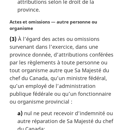
attributions selon le droit de la
province.
N
Actes et omissions — autre personne ou
o
organisme
t
(3)
À l’égard des actes ou omissions
e
survenant dans l’exercice, dans une
m
a
province donnée, d’attributions conférées
r
par les règlements à toute personne ou
g
tout organisme autre que Sa Majesté du
i
chef du Canada, qu’un ministre fédéral,
n
qu’un employé de l’administration
a
l
publique fédérale ou qu’un fonctionnaire
e
ou organisme provincial :
:
a)
nul ne peut recevoir d’indemnité ou
autre réparation de Sa Majesté du chef
du Canada;