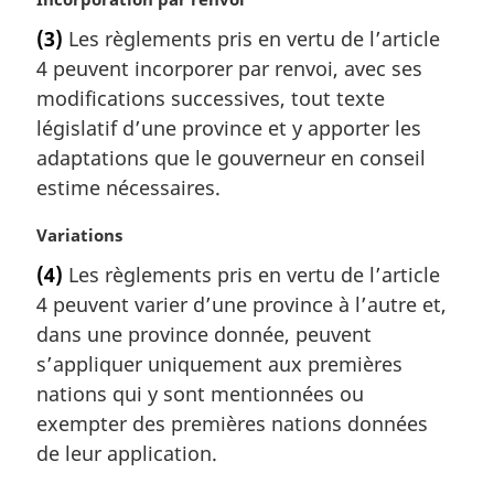
o
(3)
Les règlements pris en vertu de l’article
t
4 peuvent incorporer par renvoi, avec ses
e
m
modifications successives, tout texte
a
législatif d’une province et y apporter les
r
adaptations que le gouverneur en conseil
g
estime nécessaires.
i
n
N
Variations
a
o
l
(4)
Les règlements pris en vertu de l’article
t
e
4 peuvent varier d’une province à l’autre et,
e
:
m
dans une province donnée, peuvent
a
s’appliquer uniquement aux premières
r
nations qui y sont mentionnées ou
g
exempter des premières nations données
i
de leur application.
n
a