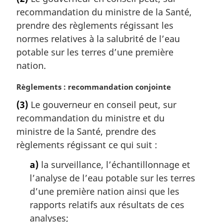
e
recommandation du ministre de la Santé,
m
a
prendre des règlements régissant les
r
normes relatives à la salubrité de l’eau
g
potable sur les terres d’une première
i
nation.
n
a
N
Règlements : recommandation conjointe
l
o
e
(3)
Le gouverneur en conseil peut, sur
t
:
recommandation du ministre et du
e
m
ministre de la Santé, prendre des
a
règlements régissant ce qui suit :
r
g
a)
la surveillance, l’échantillonnage et
i
l’analyse de l’eau potable sur les terres
n
d’une première nation ainsi que les
a
rapports relatifs aux résultats de ces
l
analyses;
e