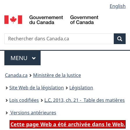
Language
English
Passer
Passer
Passer
au
à
à
selection
contenu
«
la
principal
À
version
propos
HTML
Recherche
R
Rec
de
simplifiée
d
ce
C
Menu
site
MENU
PRINCIPAL
You
Canada.ca
Ministère de la Justice
are
Site Web de la législation
Législation
here:
Lois codifiées
L.C.
2013, ch. 21 - Table des matières
Versions antérieures
Cette page Web a été archivée dans le Web.