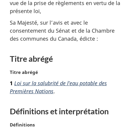
vue de la prise de règlements en vertu de la
présente loi,
Sa Majesté, sur l’avis et avec le
consentement du Sénat et de la Chambre
des communes du Canada, édicte :
Titre abrégé
N
Titre abrégé
o
1
Loi sur la salubrité de l’eau potable des
t
Premières Nations
.
e
m
a
Définitions et interprétation
r
g
i
N
Définitions
n
o