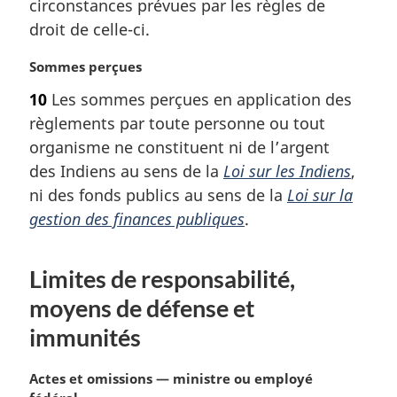
l
circonstances prévues par les règles de
e
droit de celle-ci.
:
N
Sommes perçues
o
10
Les sommes perçues en application des
t
règlements par toute personne ou tout
e
m
organisme ne constituent ni de l’argent
a
des Indiens au sens de la
Loi sur les Indiens
,
r
ni des fonds publics au sens de la
Loi sur la
g
gestion des finances publiques
.
i
n
a
Limites de responsabilité,
l
e
moyens de défense et
:
immunités
N
Actes et omissions — ministre ou employé