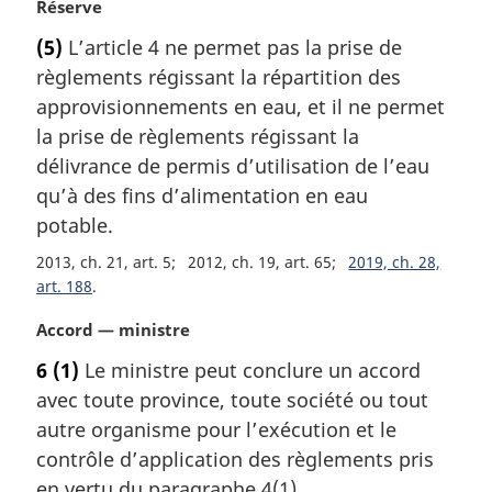
N
Réserve
l
o
e
(5)
L’article 4 ne permet pas la prise de
t
:
règlements régissant la répartition des
e
m
approvisionnements en eau, et il ne permet
a
la prise de règlements régissant la
r
délivrance de permis d’utilisation de l’eau
g
qu’à des fins d’alimentation en eau
i
potable.
n
a
2013, ch. 21, art. 5
2012, ch. 19, art. 65
2019, ch. 28,
l
art. 188
e
:
N
Accord — ministre
o
6
(1)
Le ministre peut conclure un accord
t
avec toute province, toute société ou tout
e
m
autre organisme pour l’exécution et le
a
contrôle d’application des règlements pris
r
en vertu du paragraphe 4(1).