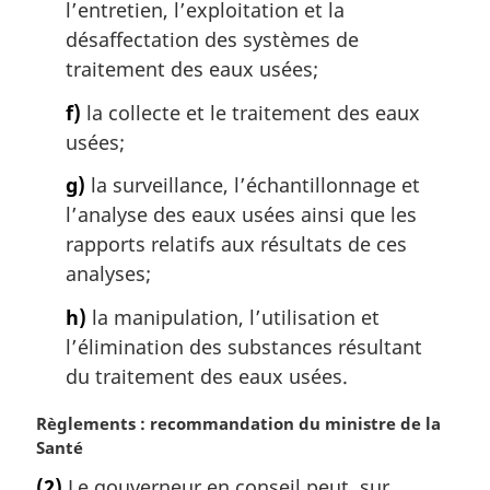
l’entretien, l’exploitation et la
désaffectation des systèmes de
traitement des eaux usées;
f)
la collecte et le traitement des eaux
usées;
g)
la surveillance, l’échantillonnage et
l’analyse des eaux usées ainsi que les
rapports relatifs aux résultats de ces
analyses;
h)
la manipulation, l’utilisation et
l’élimination des substances résultant
du traitement des eaux usées.
N
Règlements : recommandation du ministre de la
o
Santé
t
(2)
Le gouverneur en conseil peut, sur