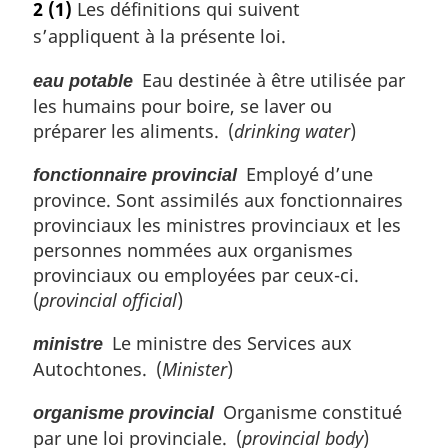
2
(1)
Les définitions qui suivent
a
t
s’appliquent à la présente loi.
l
e
e
m
Eau destinée à être utilisée par
eau potable
:
a
les humains pour boire, se laver ou
r
g
préparer les aliments. (
drinking water
)
i
n
Employé d’une
fonctionnaire provincial
a
province. Sont assimilés aux fonctionnaires
l
provinciaux les ministres provinciaux et les
e
personnes nommées aux organismes
:
provinciaux ou employées par ceux-ci.
(
provincial official
)
Le ministre des Services aux
ministre
Autochtones. (
Minister
)
Organisme constitué
organisme provincial
par une loi provinciale. (
provincial body
)