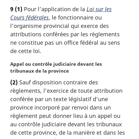
n
o
a
9
(1)
Pour l’application de la
Loi sur les
t
l
Cours fédérales
, le fonctionnaire ou
e
e
m
l’organisme provincial qui exerce des
:
a
attributions conférées par les règlements
r
ne constitue pas un office fédéral au sens
g
de cette loi.
i
n
N
Appel ou contrôle judiciaire devant les
a
o
tribunaux de la province
l
t
e
(2)
Sauf disposition contraire des
e
:
règlements, l’exercice de toute attribution
m
a
conférée par un texte législatif d’une
r
province incorporé par renvoi dans un
g
règlement peut donner lieu à un appel ou
i
au contrôle judiciaire devant les tribunaux
n
de cette province, de la manière et dans les
a