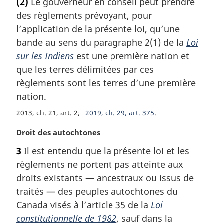
(2)
Le gouverneur en conseil peut prendre
t
des règlements prévoyant, pour
e
m
l’application de la présente loi, qu’une
a
bande au sens du paragraphe 2(1) de la
Loi
r
sur les Indiens
est une première nation et
g
que les terres délimitées par ces
i
règlements sont les terres d’une première
n
a
nation.
l
2013, ch. 21, art. 2
2019, ch. 29, art. 375
e
:
N
Droit des autochtones
o
3
Il est entendu que la présente loi et les
t
règlements ne portent pas atteinte aux
e
m
droits existants — ancestraux ou issus de
a
traités — des peuples autochtones du
r
Canada visés à l’article 35 de la
Loi
g
constitutionnelle de 1982
, sauf dans la
i