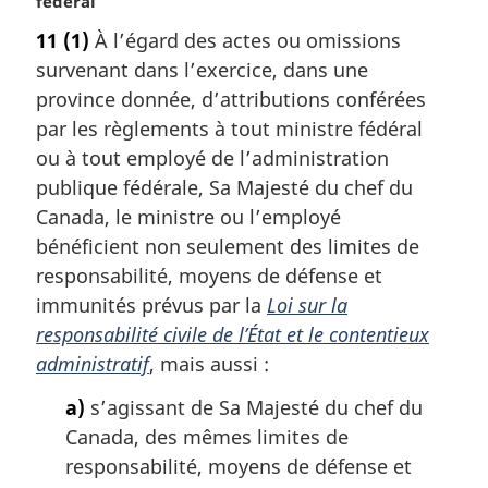
o
fédéral
t
11
(1)
À l’égard des actes ou omissions
e
survenant dans l’exercice, dans une
m
a
province donnée, d’attributions conférées
r
par les règlements à tout ministre fédéral
g
ou à tout employé de l’administration
i
publique fédérale, Sa Majesté du chef du
n
Canada, le ministre ou l’employé
a
l
bénéficient non seulement des limites de
e
responsabilité, moyens de défense et
:
immunités prévus par la
Loi sur la
responsabilité civile de l’État et le contentieux
administratif
, mais aussi :
a)
s’agissant de Sa Majesté du chef du
Canada, des mêmes limites de
responsabilité, moyens de défense et