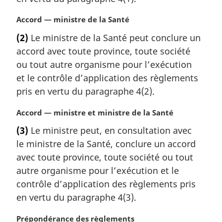
g
i
N
Accord — ministre de la Santé
n
o
a
(2)
Le ministre de la Santé peut conclure un
t
l
accord avec toute province, toute société
e
e
m
ou tout autre organisme pour l’exécution
:
a
et le contrôle d’application des règlements
r
pris en vertu du paragraphe 4(2).
g
i
N
Accord — ministre et ministre de la Santé
n
o
a
(3)
Le ministre peut, en consultation avec
t
l
le ministre de la Santé, conclure un accord
e
e
m
avec toute province, toute société ou tout
:
a
autre organisme pour l’exécution et le
r
contrôle d’application des règlements pris
g
en vertu du paragraphe 4(3).
i
n
N
Prépondérance des règlements
a