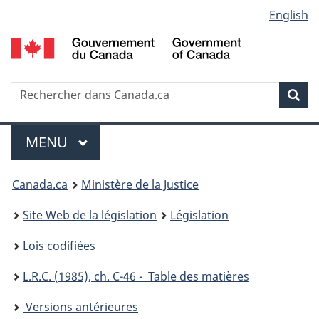
Language
English
Passer
Passer
Passer
au
à
à
selection
contenu
«
la
principal
À
version
propos
HTML
Recherche
R
Rec
de
simplifiée
d
ce
C
Menu
site
MENU
PRINCIPAL
You
Canada.ca
Ministère de la Justice
are
Site Web de la législation
Législation
here:
Lois codifiées
L.R.C.
(1985), ch. C-46 - Table des matières
Versions antérieures