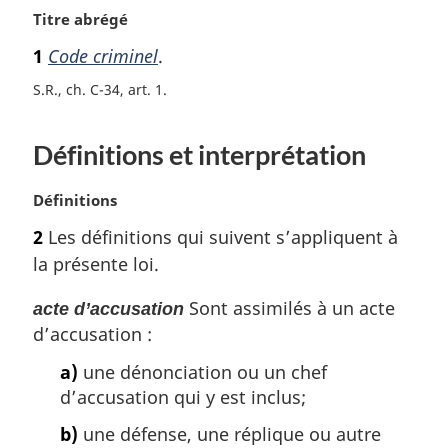
N
Titre abrégé
o
1
Code criminel
.
t
e
S.R., ch. C-34, art. 1
m
a
Définitions et interprétation
r
g
i
N
Définitions
n
o
2
Les définitions qui suivent s’appliquent à
a
t
l
la présente loi.
e
e
m
:
Sont assimilés à un acte
acte d’accusation
a
d’accusation :
r
g
a)
une dénonciation ou un chef
i
d’accusation qui y est inclus;
n
a
b)
une défense, une réplique ou autre
l