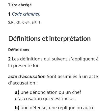
N
Titre abrégé
o
1
Code criminel
.
t
e
S.R., ch. C-34, art. 1
m
a
Définitions et interprétation
r
g
i
N
Définitions
n
o
2
Les définitions qui suivent s’appliquent à
a
t
l
la présente loi.
e
e
m
:
Sont assimilés à un acte
acte d’accusation
a
d’accusation :
r
g
a)
une dénonciation ou un chef
i
d’accusation qui y est inclus;
n
a
b)
une défense, une réplique ou autre
l