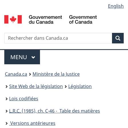
Language
English
Passer
Passer
Passer
au
à
à
selection
contenu
«
la
principal
À
version
propos
HTML
Recherche
R
Rec
de
simplifiée
d
ce
C
Menu
site
MENU
PRINCIPAL
You
Canada.ca
Ministère de la Justice
are
Site Web de la législation
Législation
here:
Lois codifiées
L.R.C.
(1985), ch. C-46 - Table des matières
Versions antérieures