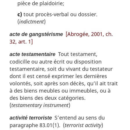
pièce de plaidoirie;
e
:
c)
tout procès-verbal ou dossier.
(
indictment
)
[Abrogée, 2001, ch.
acte de gangstérisme
32, art. 1]
Tout testament,
acte testamentaire
codicille ou autre écrit ou disposition
testamentaire, soit du vivant du testateur
dont il est censé exprimer les dernières
volontés, soit après son décès, qu’il ait trait
à des biens meubles ou immeubles, ou à
des biens des deux catégories.
(
testamentary instrument
)
S’entend au sens du
activité terroriste
paragraphe 83.01(1). (
terrorist activity
)