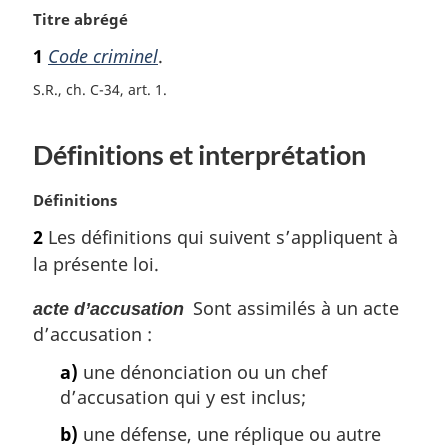
N
Titre abrégé
o
1
Code criminel
.
t
e
S.R., ch. C-34, art. 1
m
a
Définitions et interprétation
r
g
i
N
Définitions
n
o
2
Les définitions qui suivent s’appliquent à
a
t
l
la présente loi.
e
e
m
:
Sont assimilés à un acte
acte d’accusation
a
d’accusation :
r
g
a)
une dénonciation ou un chef
i
d’accusation qui y est inclus;
n
a
b)
une défense, une réplique ou autre
l