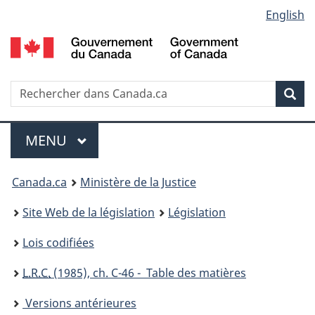
Language
English
Passer
Passer
Passer
au
à
à
selection
contenu
«
la
principal
À
version
propos
HTML
Recherche
R
Rec
de
simplifiée
d
ce
C
Menu
site
MENU
PRINCIPAL
You
Canada.ca
Ministère de la Justice
are
Site Web de la législation
Législation
here:
Lois codifiées
L.R.C.
(1985), ch. C-46 - Table des matières
Versions antérieures