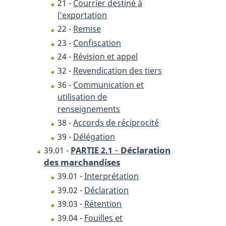
21 -
Courrier destiné à
l’exportation
22 -
Remise
23 -
Confiscation
24 -
Révision et appel
32 -
Revendication des tiers
36 -
Communication et
utilisation de
renseignements
38 -
Accords de réciprocité
39 -
Délégation
-
Déclaration
39.01 -
PARTIE 2.1
des marchandises
39.01 -
Interprétation
39.02 -
Déclaration
39.03 -
Rétention
39.04 -
Fouilles et