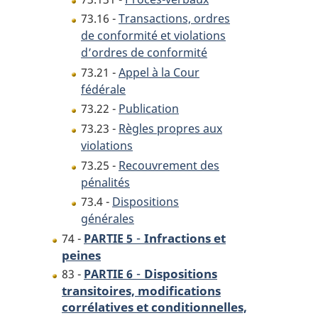
73.16 -
Transactions, ordres
de conformité et violations
d’ordres de conformité
73.21 -
Appel à la Cour
fédérale
73.22 -
Publication
73.23 -
Règles propres aux
violations
73.25 -
Recouvrement des
pénalités
73.4 -
Dispositions
générales
-
Infractions et
74 -
PARTIE 5
peines
-
Dispositions
83 -
PARTIE 6
transitoires, modifications
corrélatives et conditionnelles,