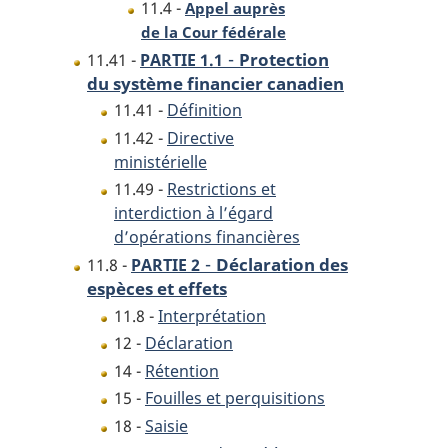
11.4 -
Appel auprès
de la Cour fédérale
-
Protection
11.41 -
PARTIE 1.1
du système financier canadien
11.41 -
Définition
11.42 -
Directive
ministérielle
11.49 -
Restrictions et
interdiction à l’égard
d’opérations financières
-
Déclaration des
11.8 -
PARTIE 2
espèces et effets
11.8 -
Interprétation
12 -
Déclaration
14 -
Rétention
15 -
Fouilles et perquisitions
18 -
Saisie