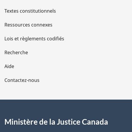
l
Textes constitutionnels
s
Ressources connexes
d
Lois et règlements codifiés
e
Recherche
l
Aide
a
Contactez-nous
p
a
g
Ministère de la Justice Canada
e