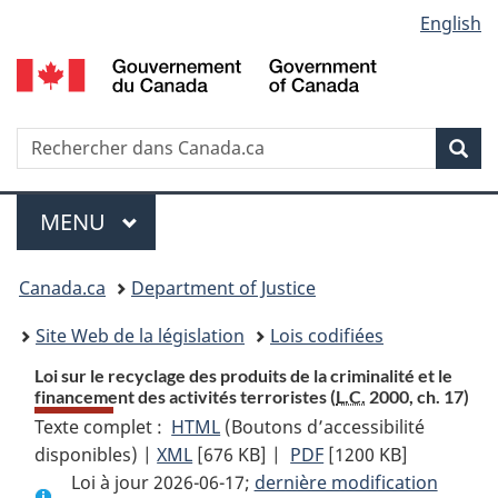
Language
English
Passer
Passer
Passer
au
à
à
selection
contenu
«
la
principal
À
version
propos
HTML
Recherche
R
Rec
de
simplifiée
d
ce
C
Menu
site
MENU
PRINCIPAL
You
Canada.ca
Department of Justice
are
Site Web de la législation
Lois codifiées
here:
Loi sur le recyclage des produits de la criminalité et le
financement des activités terroristes (
L.C.
2000, ch. 17)
Texte complet :
HTML
Texte
(Boutons d’accessibilité
disponibles) |
XML
Texte
[676 KB]
complet
|
PDF
Texte
[1200 KB]
Loi à jour 2026-06-17;
complet
:
dernière modification
complet