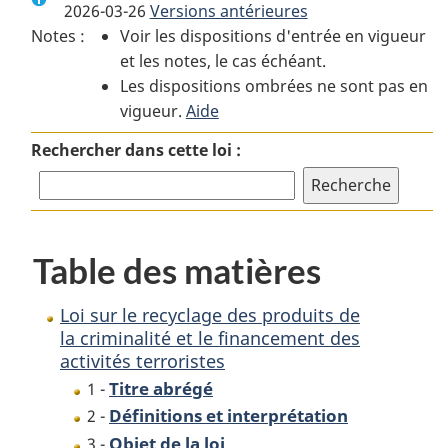
2026-03-26
Versions antérieures
:
Loi
:
Notes :
Voir les dispositions d'entrée en vigueur
Loi
sur
Loi
et les notes, le cas échéant.
sur
le
sur
Les dispositions ombrées ne sont pas en
le
recyclage
le
vigueur.
recyclage
Aide
des
recyclage
des
produits
des
Rechercher dans cette loi :
produits
de
produits
de
la
de
la
criminalité
la
criminalité
et
criminalité
Table des matières
et
le
et
le
financement
le
financement
des
financement
Loi sur le recyclage des produits de
des
activités
des
la criminalité et le financement des
activités terroristes
activités
terroristes
activités
terroristes
terroristes
Titre abrégé
1 -
Définitions et interprétation
2 -
Objet de la loi
3 -