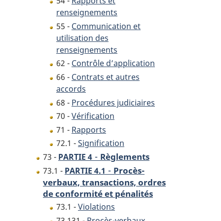
54 -
Rapports et
renseignements
55 -
Communication et
utilisation des
renseignements
62 -
Contrôle d’application
66 -
Contrats et autres
accords
68 -
Procédures judiciaires
70 -
Vérification
71 -
Rapports
72.1 -
Signification
-
Règlements
73 -
PARTIE 4
-
Procès-
73.1 -
PARTIE 4.1
verbaux, transactions, ordres
de conformité et pénalités
73.1 -
Violations
73.131 -
Procès-verbaux