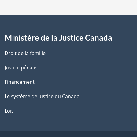
p
e
b
a
a
s
g
d
e
Ministère de la Justice Canada
e
p
a
Droit de la famille
g
e
Justice pénale
Financement
Le système de justice du Canada
Lois