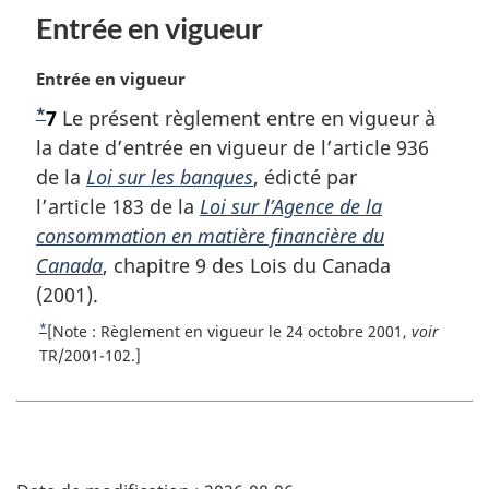
Entrée en vigueur
N
Entrée en vigueur
o
*
N
7
Le présent règlement entre en vigueur à
t
o
la date d’entrée en vigueur de l’article 936
e
m
t
de la
Loi sur les banques
, édicté par
a
e
l’article 183 de la
Loi sur l’Agence de la
r
d
consommation en matière financière du
g
e
Canada
, chapitre 9 des Lois du Canada
i
b
(2001).
n
a
a
*
R
[Note : Règlement en vigueur le 24 octobre 2001,
voir
l
s
e
TR/2001-102.]
e
t
d
:
o
e
u
p
r
D
a
à