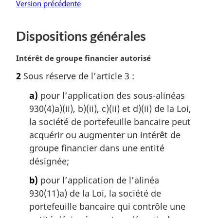
Version précédente
Dispositions générales
N
Intérêt de groupe financier autorisé
o
2
Sous réserve de l’article 3 :
t
e
a)
pour l’application des sous-alinéas
m
930(4)a)(ii), b)(ii), c)(ii) et d)(ii) de la Loi,
a
la société de portefeuille bancaire peut
r
g
acquérir ou augmenter un intérêt de
i
groupe financier dans une entité
n
désignée;
a
l
b)
pour l’application de l’alinéa
e
930(11)a) de la Loi, la société de
:
portefeuille bancaire qui contrôle une