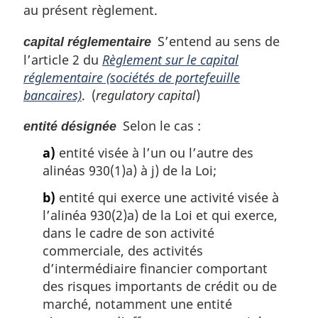
au présent règlement.
r
a
e
a
g
é
r
m
g
e
S’entend au sens de
f
capital réglementaire
é
a
e
é
f
l’article 2 du
Règlement sur le capital
r
r
é
g
réglementaire (sociétés de portefeuille
e
r
i
bancaires)
. (
regulatory capital
)
n
e
n
c
n
a
Selon le cas :
entité désignée
e
c
l
d
a)
entité visée à l’un ou l’autre des
e
e
e
d
:
alinéas 930(1)a) à j) de la Loi;
l
e
b)
entité qui exerce une activité visée à
a
l
n
l’alinéa 930(2)a) de la Loi et qui exerce,
a
o
n
dans le cadre de son activité
t
o
commerciale, des activités
e
t
d’intermédiaire financier comportant
d
e
des risques importants de crédit ou de
e
d
marché, notamment une entité
b
e