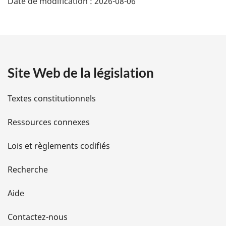
Date de modification :
2026-08-06
g
l
é
a
e
t
r
é
a
f
é
Site Web de la législation
i
r
e
l
n
Textes constitutionnels
c
s
e
Ressources connexes
d
d
e
Lois et règlements codifiés
l
e
a
Recherche
n
l
o
Aide
t
a
e
d
Contactez-nous