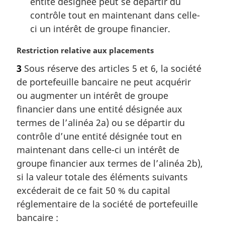
entité désignée peut se départir du
contrôle tout en maintenant dans celle-
ci un intérêt de groupe financier.
N
Restriction relative aux placements
o
3
Sous réserve des articles 5 et 6, la société
t
de portefeuille bancaire ne peut acquérir
e
m
ou augmenter un intérêt de groupe
a
financier dans une entité désignée aux
r
termes de l’alinéa 2a) ou se départir du
g
contrôle d’une entité désignée tout en
i
maintenant dans celle-ci un intérêt de
n
a
groupe financier aux termes de l’alinéa 2b),
l
si la valeur totale des éléments suivants
e
excéderait de ce fait 50 % du capital
:
réglementaire de la société de portefeuille
bancaire :