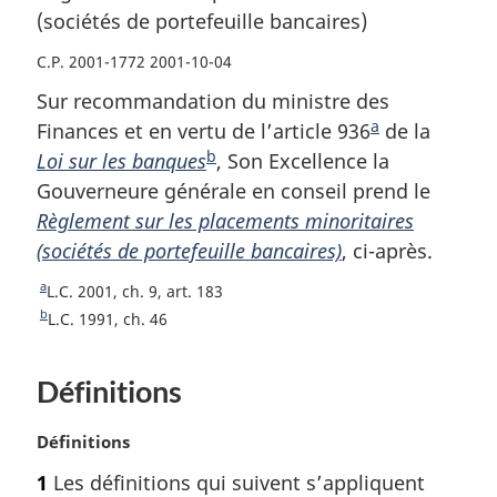
(sociétés de portefeuille bancaires)
C.P. 2001-1772 2001-10-04
Sur recommandation du ministre des
a
Finances et en vertu de l’article 936
N
de la
b
Loi sur les banques
N
, Son Excellence la
o
Gouverneure générale en conseil prend le
o
t
Règlement sur les placements minoritaires
t
e
(sociétés de portefeuille bancaires)
e
, ci-après.
d
d
e
a
R
L.C. 2001, ch. 9, art. 183
e
b
e
b
R
L.C. 1991, ch. 46
b
a
t
e
o
t
a
s
Définitions
u
o
s
d
r
u
d
e
à
r
N
Définitions
e
p
l
à
o
1
Les définitions qui suivent s’appliquent
a
p
a
l
t