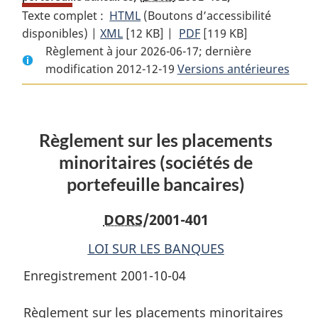
Texte complet :
HTML
Texte
(Boutons d’accessibilité
disponibles) |
XML
Texte
[12 KB]
complet
|
PDF
Texte
[119 KB]
Règlement à jour 2026-06-17; dernière
complet
:
complet
modification 2012-12-19
:
Règlement
Versions antérieures
:
Règlement
sur
Règlement
sur
les
sur
les
placements
les
Règlement sur les placements
placements
minoritaires
placements
minoritaires
(sociétés
minoritaires
minoritaires (sociétés de
(sociétés
de
(sociétés
portefeuille bancaires)
de
portefeuille
de
portefeuille
bancaires)
portefeuille
DORS
/2001-401
bancaires)
bancaires)
LOI SUR LES BANQUES
Enregistrement 2001-10-04
Règlement sur les placements minoritaires