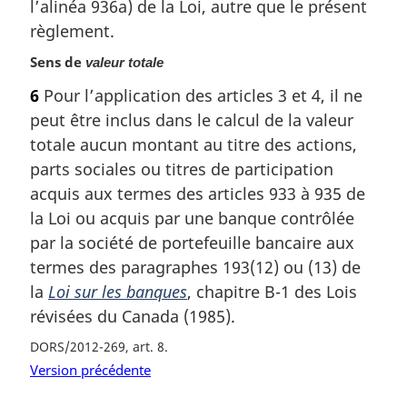
l’alinéa 936a) de la Loi, autre que le présent
n
a
règlement.
l
Sens de
valeur totale
e
:
6
Pour l’application des articles 3 et 4, il ne
peut être inclus dans le calcul de la valeur
totale aucun montant au titre des actions,
parts sociales ou titres de participation
acquis aux termes des articles 933 à 935 de
la Loi ou acquis par une banque contrôlée
par la société de portefeuille bancaire aux
termes des paragraphes 193(12) ou (13) de
la
Loi sur les banques
, chapitre B-1 des Lois
révisées du Canada (1985).
DORS/2012-269, art. 8
Version précédente