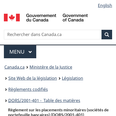
Language
English
Passer
Passer
Passer
au
à
à
selection
contenu
«
la
principal
À
version
propos
HTML
Recherche
R
Rec
de
simplifiée
d
ce
C
Menu
site
MENU
PRINCIPAL
You
Canada.ca
Ministère de la Justice
are
Site Web de la législation
Législation
here:
Règlements codifiés
DORS
/2001-401 - Table des matières
Règlement sur les placements minoritaires (sociétés de
portefeuille bancaires) (
DORS
/2001-401)