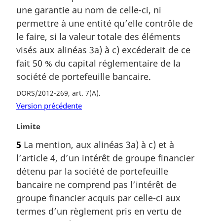
g
une garantie au nom de celle-ci, ni
i
permettre à une entité qu’elle contrôle de
n
a
le faire, si la valeur totale des éléments
l
visés aux alinéas 3a) à c) excéderait de ce
e
fait 50 % du capital réglementaire de la
:
société de portefeuille bancaire.
DORS/2012-269, art. 7(A)
Version précédente
N
Limite
o
5
La mention, aux alinéas 3a) à c) et à
t
l’article 4, d’un intérêt de groupe financier
e
m
détenu par la société de portefeuille
a
bancaire ne comprend pas l’intérêt de
r
groupe financier acquis par celle-ci aux
g
termes d’un règlement pris en vertu de
i