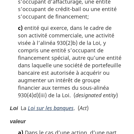
s’occupant d’affacturage, une entité
a
b
s
s’occupant de crédit-bail ou une entité
a
d
s
s’occupant de financement;
e
d
c)
entité qui exerce, dans le cadre de
p
e
a
son activité commerciale, une activité
p
g
a
visée à l’alinéa 930(2)b) de la Loi, y
e
g
compris une entité s’occupant de
e
financement spécial, autre qu’une entité
dans laquelle une société de portefeuille
bancaire est autorisée à acquérir ou
augmenter un intérêt de groupe
financier aux termes du sous-alinéa
930(4)d)(iii) de la Loi. (
designated entity
)
La
Loi sur les banques
. (
Act
)
Loi
valeur
a)
Dans le cas d’une action, d’une part