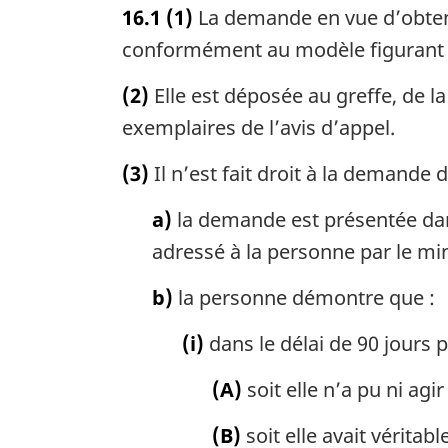
16.1
(1)
La demande en vue d’obteni
Cour
conformément au modèle figurant à
canadienne
de
(2)
Elle est déposée au greffe, de l
l’impôt
exemplaires de l’avis d’appel.
à
l’égard
(3)
Il n’est fait droit à la demande 
de
a)
la demande est présentée dans 
la
adressé à la personne par le mini
Loi
sur
b)
la personne démontre que :
la
taxe
(i)
dans le délai de 90 jours pr
d’accise
(A)
soit elle n’a pu ni ag
(procédure
informelle)
(B)
soit elle avait véritab