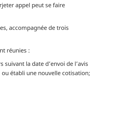
eter appel peut se faire
e
aires, accompagnée de trois
nt réunies :
 suivant la date d’envoi de l’avis
n ou établi une nouvelle cotisation;
e
)