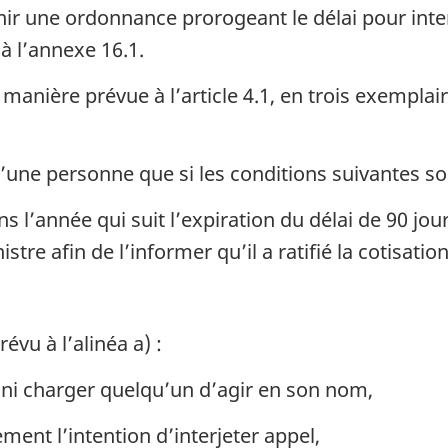
r une ordonnance prorogeant le délai pour interj
Cour
Cour
 l’annexe 16.1.
canadienne
canadienn
de
de
a manière prévue à l’article 4.1, en trois exempl
l’impôt
l’impôt
à
à
l’égard
l’égard
d’une personne que si les conditions suivantes so
de
de
l’année qui suit l’expiration du délai de 90 jours
la
la
stre afin de l’informer qu’il a ratifié la cotisatio
Loi
Loi
sur
sur
la
la
taxe
taxe
évu à l’alinéa a) :
d’accise
d’accise
ir ni charger quelqu’un d’agir en son nom,
(procédure
(procédur
informelle)
informelle
lement l’intention d’interjeter appel,