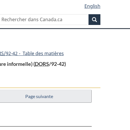
English
Rechercher
Recherche
dans
Canada.ca
RS
/92-42 - Table des matières
re informelle) (
DORS
/92-42)
Page suivante