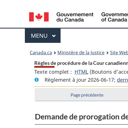
Language
selection
Menu
MENU
PRINCIPAL
You
Canada.ca
Ministère de la Justice
Site Web
are
Règles de procédure de la Cour canadienne d
Texte complet :
HTML
Texte
(Boutons d’acces
here:
Règlement à jour 2026-06-17;
complet
dern
:
Page précédente
Règles
de
procédure
Demande de prorogation des 
de
la