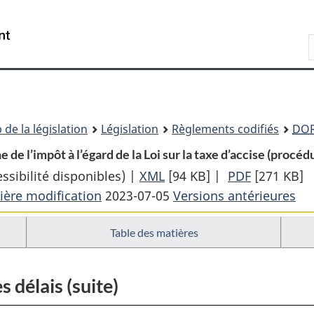
Passer
Passer
Passer
au
à
à
Recherche
contenu
«
la
principal
À
version
propos
HTML
de
simplifiée
ce
 de la législation
Législation
Règlements codifiés
DO
site
e l’impôt à l’égard de la Loi sur la taxe d’accise (procédu
sibilité disponibles) |
XML
Texte
[94 KB]
|
PDF
Texte
[271 KB]
ière modification
2023-07-05
complet
Versions antérieures
complet
:
:
Table des matières
Règles
Règles
de
de
procédure
procédure
délais (suite)
de
de
la
la