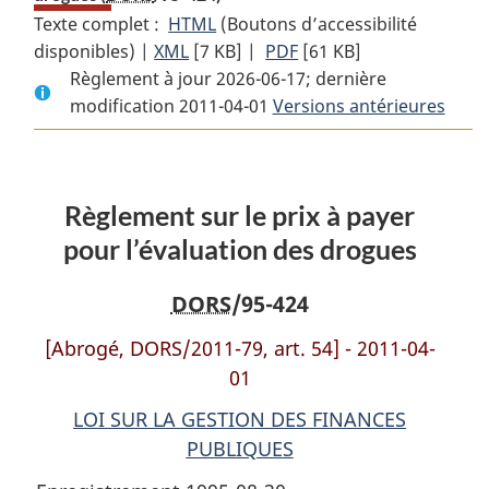
Texte complet :
HTML
Texte
(Boutons d’accessibilité
disponibles) |
XML
Texte
[7 KB]
complet
|
PDF
Texte
[61 KB]
Règlement à jour 2026-06-17; dernière
complet
:
complet
modification 2011-04-01
:
Règlement
Versions antérieures
:
Règlement
sur
Règlement
sur
le
sur
le
prix
le
Règlement sur le prix à payer
prix
à
prix
à
payer
à
pour l’évaluation des drogues
payer
pour
payer
pour
l’évaluation
pour
DORS
/95-424
l’évaluation
des
l’évaluation
[Abrogé, DORS/2011-79, art. 54] - 2011-04-
des
drogues
des
01
drogues
drogues
LOI SUR LA GESTION DES FINANCES
PUBLIQUES