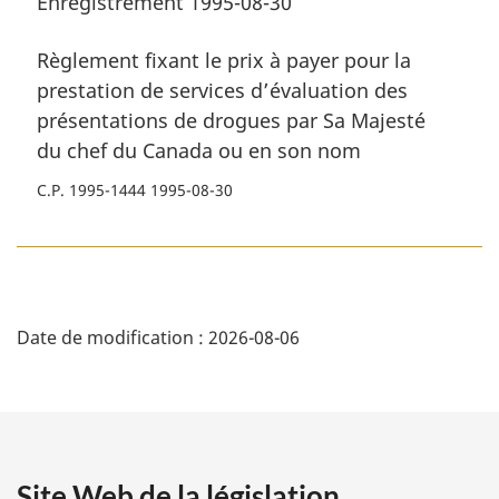
Enregistrement 1995-08-30
Règlement fixant le prix à payer pour la
prestation de services d’évaluation des
présentations de drogues par Sa Majesté
du chef du Canada ou en son nom
C.P. 1995-1444 1995-08-30
D
Date de modification :
2026-08-06
é
t
a
Site Web de la législation