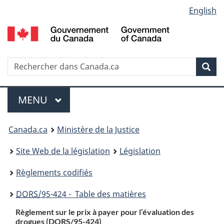
Language
English
Passer
Passer
Passer
au
à
à
selection
contenu
«
la
principal
À
version
propos
HTML
Recherche
R
Rec
de
simplifiée
d
ce
C
Menu
site
MENU
PRINCIPAL
You
Canada.ca
Ministère de la Justice
are
Site Web de la législation
Législation
here:
Règlements codifiés
DORS
/95-424 - Table des matières
Règlement sur le prix à payer pour l’évaluation des
drogues (
DORS
/95-424)