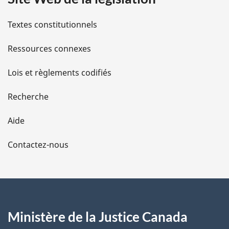
i
l
Textes constitutionnels
s
Ressources connexes
d
Lois et règlements codifiés
e
Recherche
l
Aide
a
Contactez-nous
p
a
g
Ministère de la Justice Canada
e