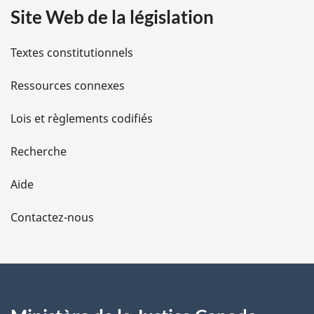
Site Web de la législation
i
l
Textes constitutionnels
s
Ressources connexes
d
Lois et règlements codifiés
e
Recherche
l
Aide
a
Contactez-nous
p
a
g