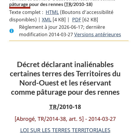
pâturage pour des rennes (
TR
/2010-18)
Texte complet :
HTML
Texte
(Boutons d’accessibilité
disponibles) |
XML
Texte
[4 KB]
complet
|
PDF
Texte
[62 KB]
Règlement à jour 2026-06-17; dernière
complet
:
complet
modification 2014-03-27
:
Décret
Versions antérieures
:
Décret
déclarant
Décret
déclarant
inaliénables
déclarant
inaliénables
certaines
inaliénables
Décret déclarant inaliénables
certaines
terres
certaines
terres
des
terres
certaines terres des Territoires du
des
Territoires
des
Nord-Ouest et les réservant
Territoires
du
Territoires
comme pâturage pour des rennes
du
Nord-
du
Nord-
Ouest
Nord-
TR
/2010-18
Ouest
et
Ouest
et
les
et
[Abrogé, TR/2014-38, art. 5] - 2014-03-27
les
réservant
les
LOI SUR LES TERRES TERRITORIALES
réservant
comme
réservant