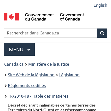
Language
English
Passer
Passer
Passer
au
à
à
selection
contenu
«
la
principal
À
version
propos
HTML
Recherche
R
Rec
de
simplifiée
d
ce
C
Menu
site
MENU
PRINCIPAL
You
Canada.ca
Ministère de la Justice
are
Site Web de la législation
Législation
here:
Règlements codifiés
TR
/2010-18 - Table des matières
Décret déclarant inaliénables certaines terres des
Territoires du Nord-Ouest et les réservant comme