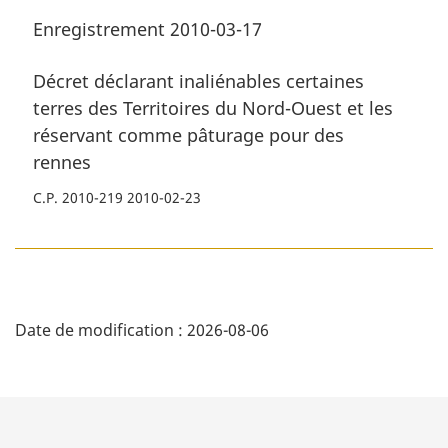
comme
pâturage
comme
Enregistrement 2010-03-17
pâturage
pour
pâturage
pour
des
pour
Décret déclarant inaliénables certaines
des
rennes
des
terres des Territoires du Nord-Ouest et les
rennes
rennes
réservant comme pâturage pour des
rennes
C.P. 2010-219 2010-02-23
D
Date de modification :
2026-08-06
é
t
a