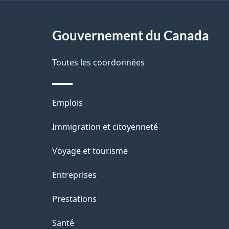
g
Gouvernement du Canada
e
Toutes les coordonnées
Thèmes
Emplois
et
Immigration et citoyenneté
sujets
Voyage et tourisme
Entreprises
Prestations
Santé