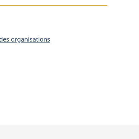
ues,
 des organisations
ns
ales