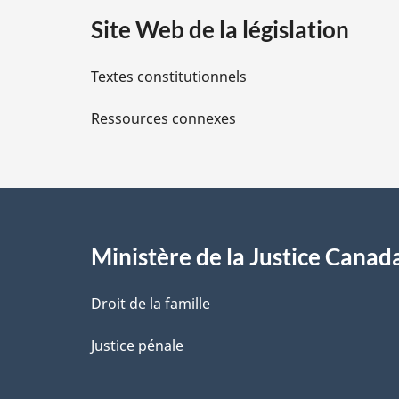
a
Site Web de la législation
i
Textes constitutionnels
l
Ressources connexes
s
d
e
l
Ministère de la Justice Canad
a
Droit de la famille
p
Justice pénale
a