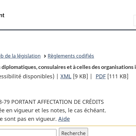
Passer
Passer
Passer
au
à
à
Recherche
contenu
«
la
principal
À
version
propos
HTML
de
simplifiée
ce
b de la législation
Règlements codifiés
site
diplomatiques, consulaires et à celles des organisations 
sibilité disponibles) |
XML
Texte
[9 KB]
|
PDF
Texte
[111 KB]
complet
complet
:
:
78-79 PORTANT AFFECTATION DE CRÉDITS
Décret
Décret
ée en vigueur et les notes, le cas échéant.
sur
sur
e sont pas en vigueur.
Aide
les
les
subventions
subvention
aux
aux