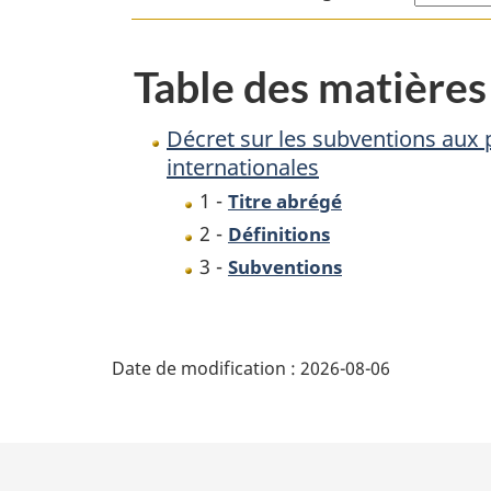
propriétés
diplomatiques,
Table des matières
consulaires
et
Décret sur les subventions aux p
à
internationales
celles
1 -
Titre abrégé
des
2 -
Définitions
organisations
3 -
Subventions
internationales
D
Date de modification :
2026-08-06
é
t