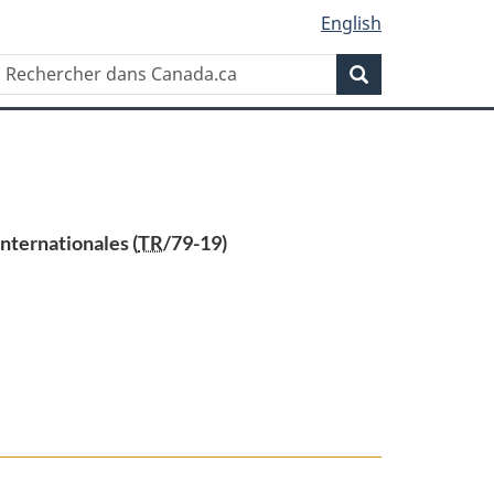
English
Rechercher
Recherche
dans
Canada.ca
internationales (
TR
/79-19)
s