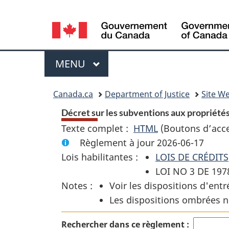
Language
selection
Menu
MENU
PRINCIPAL
You
Canada.ca
Department of Justice
Site We
are
Décret sur les subventions aux propriétés 
Texte complet :
HTML
Texte
(Boutons d’acces
here:
Règlement à jour 2026-06-17
complet
Lois habilitantes :
LOIS DE CRÉDITS
:
LOI NO 3 DE 19
Décret
Notes :
Voir les dispositions d'entr
sur
Les dispositions ombrées n
les
subventions
Rechercher dans ce règlement :
aux