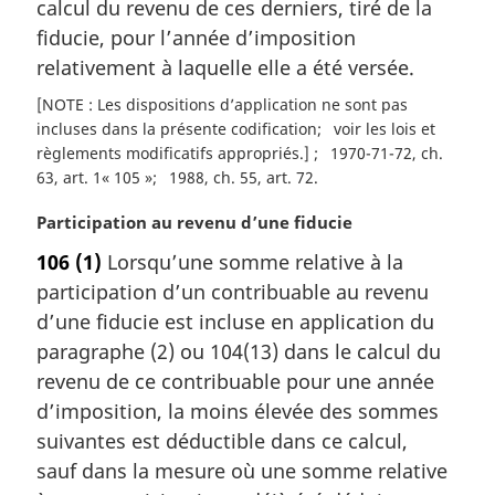
calcul du revenu de ces derniers, tiré de la
e
fiducie, pour l’année d’imposition
:
relativement à laquelle elle a été versée.
[NOTE : Les dispositions d’application ne sont pas
incluses dans la présente codification
voir les lois et
règlements modificatifs appropriés.]
1970-71-72, ch.
63, art. 1« 105 »
1988, ch. 55, art. 72
N
Participation au revenu d’une fiducie
o
106
(1)
Lorsqu’une somme relative à la
t
participation d’un contribuable au revenu
e
m
d’une fiducie est incluse en application du
a
paragraphe (2) ou 104(13) dans le calcul du
r
revenu de ce contribuable pour une année
g
d’imposition, la moins élevée des sommes
i
suivantes est déductible dans ce calcul,
n
a
sauf dans la mesure où une somme relative
l