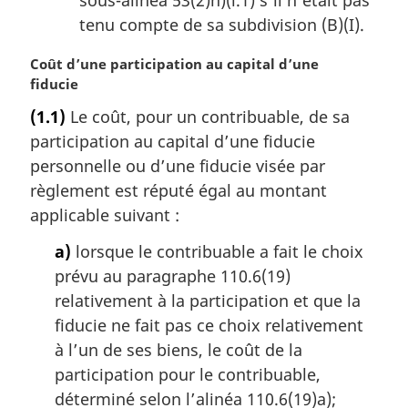
sous-alinéa 53(2)h)(i.1) s’il n’était pas
tenu compte de sa subdivision (B)(I).
N
Coût d’une participation au capital d’une
o
fiducie
t
(1.1)
Le coût, pour un contribuable, de sa
e
participation au capital d’une fiducie
m
a
personnelle ou d’une fiducie visée par
r
règlement est réputé égal au montant
g
applicable suivant :
i
n
a)
lorsque le contribuable a fait le choix
a
prévu au paragraphe 110.6(19)
l
relativement à la participation et que la
e
fiducie ne fait pas ce choix relativement
:
à l’un de ses biens, le coût de la
participation pour le contribuable,
déterminé selon l’alinéa 110.6(19)a);