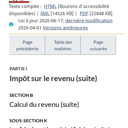
Texte complet :
HTML
Texte
(Boutons d’accessibilité
disponibles) |
XML
Texte
[14526 KB]
complet
|
PDF
Texte
[22848 KB]
Loi à jour 2026-06-17;
complet
:
dernière modification
complet
2026-04-01
Versions antérieures
:
Loi
:
Loi
de
Loi
de
l’impôt
de
Page
Table des
Page
précédente
matières
suivante
l’impôt
sur
l’impôt
sur
le
sur
le
revenu
le
PARTIE I
revenu
revenu
Impôt sur le revenu (suite)
SECTION B
Calcul du revenu (suite)
SOUS-SECTION K