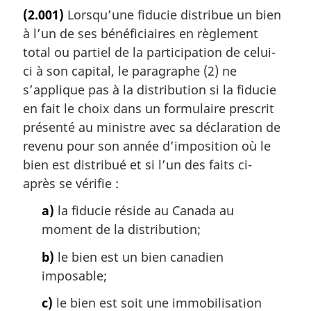
o
(2.001)
Lorsqu’une fiducie distribue un bien
t
à l’un de ses bénéficiaires en règlement
e
m
total ou partiel de la participation de celui-
a
ci à son capital, le paragraphe (2) ne
r
s’applique pas à la distribution si la fiducie
g
en fait le choix dans un formulaire prescrit
i
présenté au ministre avec sa déclaration de
n
a
revenu pour son année d’imposition où le
l
bien est distribué et si l’un des faits ci-
e
après se vérifie :
:
a)
la fiducie réside au Canada au
moment de la distribution;
b)
le bien est un bien canadien
imposable;
c)
le bien est soit une immobilisation