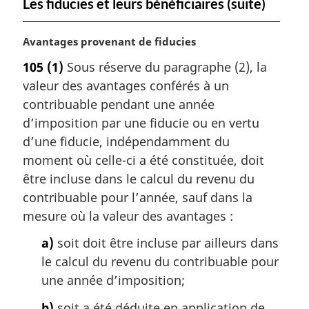
Les fiducies et leurs bénéficiaires (suite)
N
Avantages provenant de fiducies
o
105
(1)
Sous réserve du paragraphe (2), la
t
valeur des avantages conférés à un
e
m
contribuable pendant une année
a
d’imposition par une fiducie ou en vertu
r
d’une fiducie, indépendamment du
g
moment où celle-ci a été constituée, doit
i
être incluse dans le calcul du revenu du
n
a
contribuable pour l’année, sauf dans la
l
mesure où la valeur des avantages :
e
:
a)
soit doit être incluse par ailleurs dans
le calcul du revenu du contribuable pour
une année d’imposition;
b)
soit a été déduite en application de