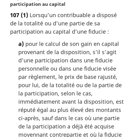
o
participation au capital
t
107
(1)
Lorsqu’un contribuable a disposé
e
de la totalité ou d’une partie de sa
m
a
participation au capital d’une fiducie :
r
a)
pour le calcul de son gain en capital
g
i
provenant de la disposition, s’il s’agit
n
d’une participation dans une fiducie
a
personnelle ou dans une fiducie visée
l
par règlement, le prix de base rajusté,
e
pour lui, de la totalité ou de la partie de
:
la participation, selon le cas,
immédiatement avant la disposition, est
réputé égal au plus élevé des montants
ci-après, sauf dans le cas où une partie
de la participation a déjà été acquise
moyennant contrepartie et où la fiducie