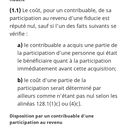
t
(1.1)
Le coût, pour un contribuable, de sa
e
participation au revenu d’une fiducie est
m
a
réputé nul, sauf si l’un des faits suivants se
r
vérifie :
g
i
a)
le contribuable a acquis une partie de
n
la participation d’une personne qui était
a
le bénéficiaire quant à la participation
l
immédiatement avant cette acquisition;
e
:
b)
le coût d’une partie de la
participation serait déterminé par
ailleurs comme n’étant pas nul selon les
alinéas 128.1(1)c) ou (4)c).
N
Disposition par un contribuable d’une
o
participation au revenu
t