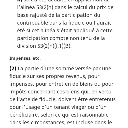
l’alinéa 53(2)h) dans le calcul du prix de
base rajusté de la participation du
contribuable dans la fiducie ou l’aurait
été si cet alinéa s’était appliqué à cette
participation compte non tenu de la
division 53(2)h)(i.1)(B).
N
Impenses, etc.
o
(2)
La partie d’une somme versée par une
t
fiducie sur ses propres revenus, pour
e
m
impenses, pour entretien de biens ou pour
a
impôts concernant ces biens qui, en vertu
r
de l’acte de fiducie, doivent être entretenus
g
pour l’usage d’un tenant viager ou d’un
i
bénéficiaire, selon ce qui est raisonnable
n
a
dans les circonstances, est incluse dans le
l