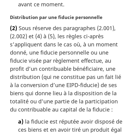
avant ce moment.
N
Distribution par une fiducie personnelle
o
(2)
Sous réserve des paragraphes (2.001),
t
(2.002) et (4) à (5), les règles ci-après
e
m
s’appliquent dans le cas où, à un moment
a
donné, une fiducie personnelle ou une
r
fiducie visée par règlement effectue, au
g
profit d’un contribuable bénéficiaire, une
i
distribution (qui ne constitue pas un fait lié
n
a
à la conversion d’une EIPD-fiducie) de ses
l
biens qui donne lieu à la disposition de la
e
totalité ou d’une partie de la participation
:
du contribuable au capital de la fiducie :
a)
la fiducie est réputée avoir disposé de
ces biens et en avoir tiré un produit égal