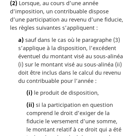
(2)
Lorsque, au cours d’une année
e
d’imposition, un contribuable dispose
m
a
d’une participation au revenu d’une fiducie,
r
les règles suivantes s’appliquent :
g
i
a)
sauf dans le cas où le paragraphe (3)
n
s’applique à la disposition, l’excédent
a
éventuel du montant visé au sous-alinéa
l
(i) sur le montant visé au sous-alinéa (ii)
e
doit être inclus dans le calcul du revenu
:
du contribuable pour l’année :
(i)
le produit de disposition,
(ii)
si la participation en question
comprend le droit d’exiger de la
fiducie le versement d’une somme,
le montant relatif à ce droit qui a été