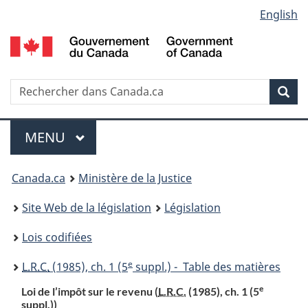
Language
English
Passer
Passer
Passer
au
à
à
selection
contenu
«
la
principal
À
version
propos
HTML
Recherche
R
Rec
de
simplifiée
d
ce
C
Menu
site
MENU
PRINCIPAL
You
Canada.ca
Ministère de la Justice
are
Site Web de la législation
Législation
here:
Lois codifiées
e
L.R.C.
(1985), ch. 1 (5
suppl.) - Table des matières
e
Loi de l’impôt sur le revenu (
L.R.C.
(1985), ch. 1 (5
suppl.))