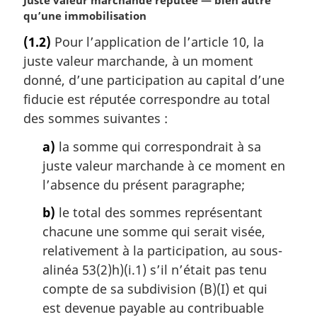
N
Juste valeur marchande réputée — bien autre
o
qu’une immobilisation
t
(1.2)
Pour l’application de l’article 10, la
e
juste valeur marchande, à un moment
m
a
donné, d’une participation au capital d’une
r
fiducie est réputée correspondre au total
g
des sommes suivantes :
i
n
a)
la somme qui correspondrait à sa
a
juste valeur marchande à ce moment en
l
l’absence du présent paragraphe;
e
:
b)
le total des sommes représentant
chacune une somme qui serait visée,
relativement à la participation, au sous-
alinéa 53(2)h)(i.1) s’il n’était pas tenu
compte de sa subdivision (B)(I) et qui
est devenue payable au contribuable