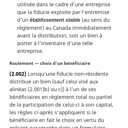
utilisée dans le cadre d’une entreprise
que la fiducie exploite par l’entremise
d’un
(au sens du
établissement stable
règlement) au Canada immédiatement
avant la distribution, soit un bien à
porter à l’inventaire d’une telle
entreprise.
N
Roulement — choix d’un bénéficiaire
o
(2.002)
Lorsqu’une fiducie non-résidente
t
distribue un bien (sauf celui visé aux
e
m
alinéas (2.001)b) ou c)) à l’un de ses
a
bénéficiaires en règlement total ou partiel
r
de la participation de celui-ci à son capital,
g
les règles ci-après s’appliquent si le
i
bénéficiaire en fait le choix en vertu du
n
a
présent paragraphe dans un formulaire