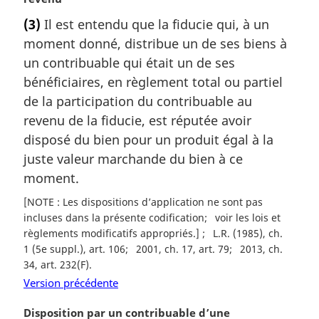
t
(3)
Il est entendu que la fiducie qui, à un
e
moment donné, distribue un de ses biens à
m
a
un contribuable qui était un de ses
r
bénéficiaires, en règlement total ou partiel
g
de la participation du contribuable au
i
revenu de la fiducie, est réputée avoir
n
disposé du bien pour un produit égal à la
a
l
juste valeur marchande du bien à ce
e
moment.
:
[NOTE : Les dispositions d’application ne sont pas
incluses dans la présente codification
voir les lois et
règlements modificatifs appropriés.]
L.R. (1985), ch.
1 (5e suppl.), art. 106
2001, ch. 17, art. 79
2013, ch.
34, art. 232(F)
Version précédente
N
Disposition par un contribuable d’une