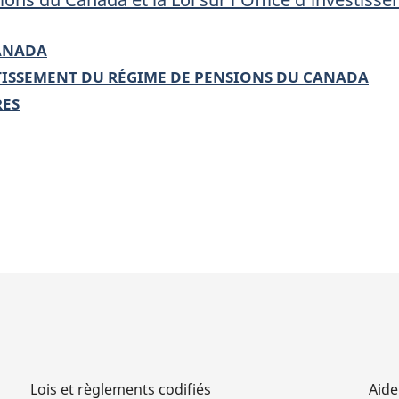
pensions
du
CANADA
Canada
STISSEMENT DU RÉGIME DE PENSIONS DU CANADA
et
RES
la
Loi
sur
l’Office
t
d’investissement
du
régime
de
pensions
du
Canada
Lois et règlements codifiés
Aide