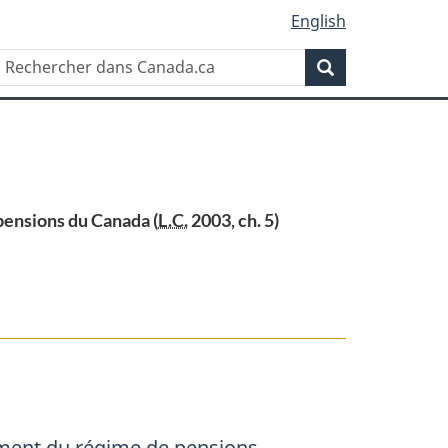
English
Rechercher
Recherche
dans
Canada.ca
 pensions du Canada (
L.C.
2003, ch. 5)
sement du régime de pensions