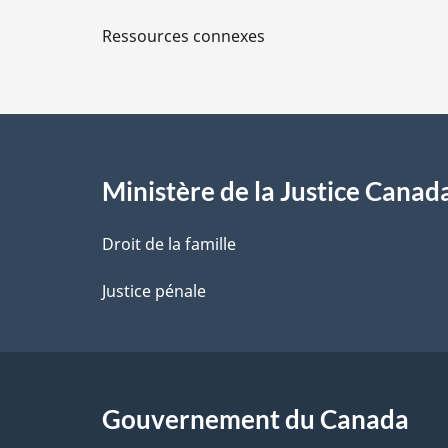
l
Ressources connexes
s
d
e
l
Ministère de la Justice Canad
a
Droit de la famille
p
Justice pénale
a
g
Gouvernement du Canada
e