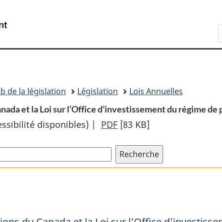
Passer
Passer
Passer
au
à
à
Recherche
contenu
«
la
principal
À
version
propos
HTML
de
simplifiée
ce
b de la législation
Législation
Lois Annuelles
site
nada et la Loi sur l’Office d’investissement du régime de
sibilité disponibles) |
PDF
Texte
[83 KB]
complet
:
Loi
modifiant
le
Régime
ions du Canada et la Loi sur l’Office d’investis
de