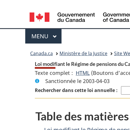
Language
selection
Menu
MENU
PRINCIPAL
Vous
Canada.ca
Ministère de la Justice
Site We
etes
Loi modifiant le Régime de pensions du Ca
Texte complet :
HTML
Texte
(Boutons d’acces
ici
Sanctionnée le 2003-04-03
complet
:
:
Rechercher dans cette loi annuelle :
Loi
modifiant
Table des matières
le
Régime
Loi modifiant le Régime de pens
de