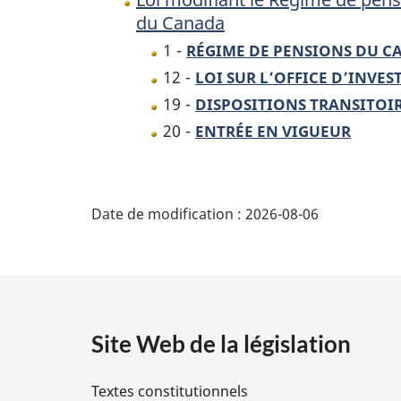
du Canada
pensions
du
1 -
RÉGIME DE PENSIONS DU 
Canada
12 -
LOI SUR L’OFFICE D’INVE
et
19 -
DISPOSITIONS TRANSITOI
la
20 -
ENTRÉE EN VIGUEUR
Loi
sur
D
l’Office
Date de modification :
2026-08-06
d’investissemen
é
du
t
régime
de
a
pensions
Site Web de la législation
du
i
Canada
Textes constitutionnels