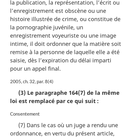
la publication, la représentation, l’écrit ou
e
m
l’enregistrement est obscène ou une
a
histoire illustrée de crime, ou constitue de
r
la pornographie juvénile, un
g
i
enregistrement voyeuriste ou une image
n
intime, il doit ordonner que la matière soit
a
remise à la personne de laquelle elle a été
l
saisie, dès l’expiration du délai imparti
e
:
pour un appel final.
N
2005, ch. 32, par. 8(4)
o
(3) Le paragraphe 164(7) de la même
t
loi est remplacé par ce qui suit :
e
m
a
N
Consentement
r
o
(7) Dans le cas où un juge a rendu une
g
t
ordonnance, en vertu du présent article,
i
e