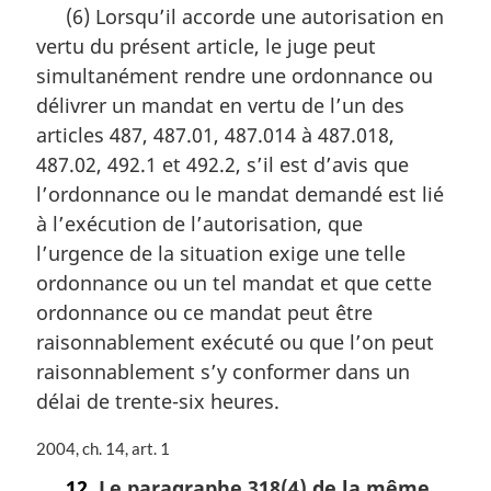
(6) Lorsqu’il accorde une autorisation en
t
vertu du présent article, le juge peut
e
m
simultanément rendre une ordonnance ou
a
délivrer un mandat en vertu de l’un des
r
articles 487, 487.01, 487.014 à 487.018,
g
i
487.02, 492.1 et 492.2, s’il est d’avis que
n
l’ordonnance ou le mandat demandé est lié
a
à l’exécution de l’autorisation, que
l
l’urgence de la situation exige une telle
e
:
ordonnance ou un tel mandat et que cette
ordonnance ou ce mandat peut être
raisonnablement exécuté ou que l’on peut
raisonnablement s’y conformer dans un
délai de trente-six heures.
N
2004, ch. 14, art. 1
o
12.
Le paragraphe 318(4) de la même