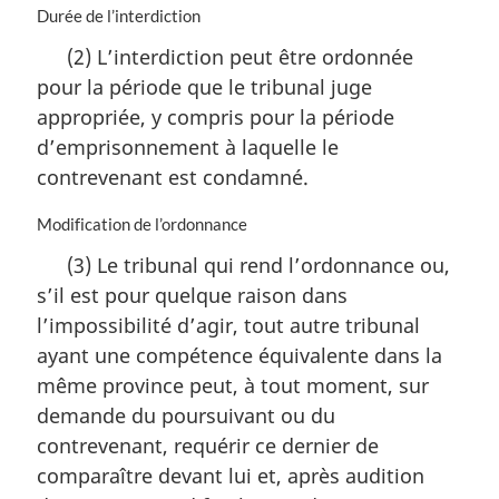
N
Durée de l’interdiction
o
(2) L’interdiction peut être ordonnée
t
pour la période que le tribunal juge
e
m
appropriée, y compris pour la période
a
d’emprisonnement à laquelle le
r
contrevenant est condamné.
g
i
N
Modification de l’ordonnance
n
o
a
(3) Le tribunal qui rend l’ordonnance ou,
t
l
s’il est pour quelque raison dans
e
e
m
:
l’impossibilité d’agir, tout autre tribunal
a
ayant une compétence équivalente dans la
r
même province peut, à tout moment, sur
g
i
demande du poursuivant ou du
n
contrevenant, requérir ce dernier de
a
comparaître devant lui et, après audition
l