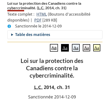
Loi sur la protection des Canadiens contre la
cybercriminalité. (
L.C.
2014, ch. 31)
Texte complet :
HTML
Texte
(Boutons d’accessibilité
disponibles) |
PDF
Texte
[289 KB]
complet
Sanctionnée le 2014-12-09
complet
:
:
Loi
Table des matières
Loi
sur
sur
la
Aa
Aa
Aa
Aa
Aa
la
protection
protection
des
Loi sur la protection des
des
Canadiens
Canadiens contre la
Canadiens
contre
contre
la
cybercriminalité.
la
cybercriminalité.
cybercriminalité.
L.C.
2014, ch. 31
Sanctionnée 2014-12-09