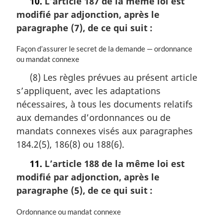
10.
L’article 187 de la même loi est
:
modifié par adjonction, après le
paragraphe (7), de ce qui suit :
N
Façon d’assurer le secret de la demande — ordonnance
o
ou mandat connexe
t
(8) Les règles prévues au présent article
e
s’appliquent, avec les adaptations
m
a
nécessaires, à tous les documents relatifs
r
aux demandes d’ordonnances ou de
g
mandats connexes visés aux paragraphes
i
n
184.2(5), 186(8) ou 188(6).
a
11.
L’article 188 de la même loi est
l
e
modifié par adjonction, après le
:
paragraphe (5), de ce qui suit :
N
Ordonnance ou mandat connexe
o