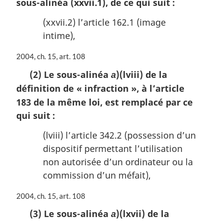
sous-alinéa (xxvii.1), de ce qui suit :
(xxvii.2) l’article 162.1 (image
intime),
N
2004, ch. 15, art. 108
o
(2) Le sous-alinéa
)(lviii) de la
a
t
définition de
« infraction »
, à l’article
e
m
183 de la même loi, est remplacé par ce
a
qui suit :
r
g
(lviii) l’article 342.2 (possession d’un
i
dispositif permettant l’utilisation
n
a
non autorisée d’un ordinateur ou la
l
commission d’un méfait),
e
:
N
2004, ch. 15, art. 108
o
(3) Le sous-alinéa
)(lxvii) de la
a
t