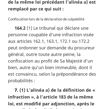
de la même loi précédant l’alinéa
) est
e
a
m
remplacé par ce qui suit :
a
r
N
Confiscation lors de la déclaration de culpabilité
g
o
164.2
(1) Le tribunal qui déclare une
i
t
n
personne coupable d’une infraction visée
e
a
m
aux articles 162.1, 163.1, 172.1 ou 172.2
l
a
peut ordonner sur demande du procureur
e
r
:
général, outre toute autre peine, la
g
i
confiscation au profit de Sa Majesté d’un
n
bien, autre qu’un bien immeuble, dont il
a
est convaincu, selon la prépondérance des
l
probabilités :
e
:
7.
(1) L’alinéa
) de la définition de
«
a
infraction »
, à l’article 183 de la même
loi, est modifié par adjonction, après le