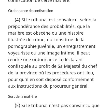
confiscation de cette matière.
N
Ordonnance de confiscation
o
(4) Si le tribunal est convaincu, selon la
t
prépondérance des probabilités, que la
e
m
matière est obscène ou une histoire
a
illustrée de crime, ou constitue de la
r
pornographie juvénile, un enregistrement
g
i
voyeuriste ou une image intime, il peut
n
rendre une ordonnance la déclarant
a
confisquée au profit de Sa Majesté du chef
l
de la province où les procédures ont lieu,
e
:
pour qu’il en soit disposé conformément
aux instructions du procureur général.
N
Sort de la matière
o
(5) Si le tribunal n’est pas convaincu que
t