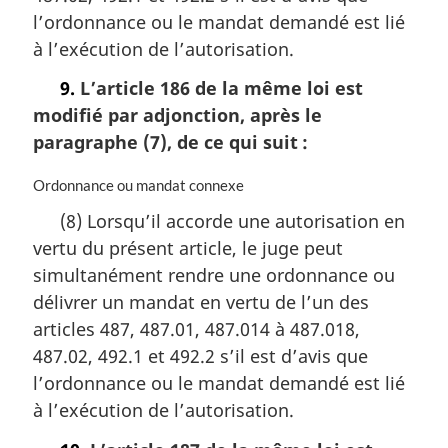
n
l’ordonnance ou le mandat demandé est lié
a
à l’exécution de l’autorisation.
l
e
9.
L’article 186 de la même loi est
:
modifié par adjonction, après le
paragraphe (7), de ce qui suit :
N
Ordonnance ou mandat connexe
o
(8) Lorsqu’il accorde une autorisation en
t
vertu du présent article, le juge peut
e
m
simultanément rendre une ordonnance ou
a
délivrer un mandat en vertu de l’un des
r
articles 487, 487.01, 487.014 à 487.018,
g
i
487.02, 492.1 et 492.2 s’il est d’avis que
n
l’ordonnance ou le mandat demandé est lié
a
à l’exécution de l’autorisation.
l
e