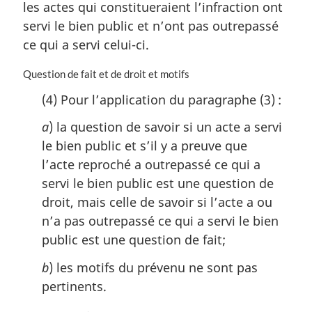
m
les actes qui constitueraient l’infraction ont
a
servi le bien public et n’ont pas outrepassé
r
ce qui a servi celui-ci.
g
i
N
Question de fait et de droit et motifs
n
o
a
(4) Pour l’application du paragraphe (3) :
t
l
e
e
a
) la question de savoir si un acte a servi
m
:
le bien public et s’il y a preuve que
a
r
l’acte reproché a outrepassé ce qui a
g
servi le bien public est une question de
i
droit, mais celle de savoir si l’acte a ou
n
n’a pas outrepassé ce qui a servi le bien
a
l
public est une question de fait;
e
:
b
) les motifs du prévenu ne sont pas
pertinents.