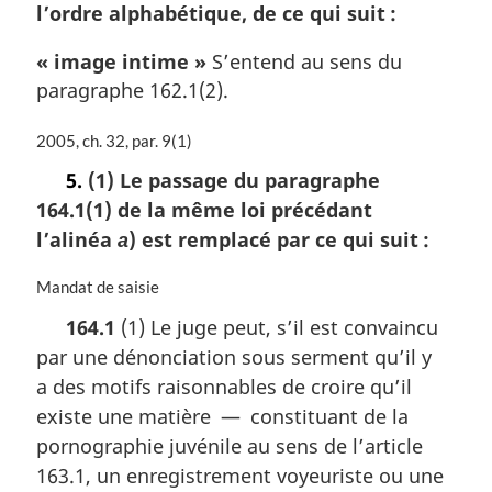
l’ordre alphabétique, de ce qui suit :
« image intime »
S’entend au sens du
paragraphe 162.1(2).
N
2005, ch. 32, par. 9(1)
o
5.
(1) Le passage du paragraphe
t
164.1(1) de la même loi précédant
e
m
l’alinéa
) est remplacé par ce qui suit :
a
a
r
N
Mandat de saisie
g
o
164.1
(1) Le juge peut, s’il est convaincu
i
t
n
par une dénonciation sous serment qu’il y
e
a
m
a des motifs raisonnables de croire qu’il
l
a
existe une matière — constituant de la
e
r
:
pornographie juvénile au sens de l’article
g
i
163.1, un enregistrement voyeuriste ou une