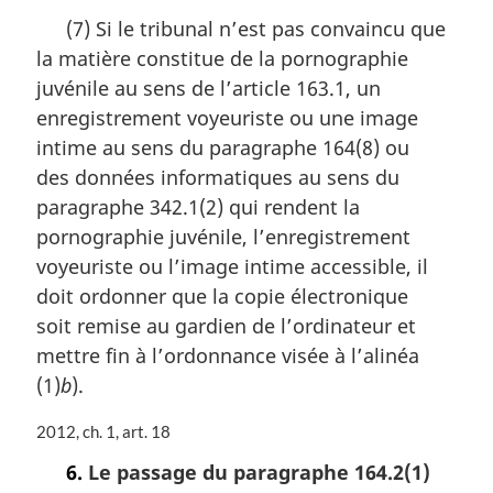
r
o
(7) Si le tribunal n’est pas convaincu que
g
t
la matière constitue de la pornographie
i
e
n
m
juvénile au sens de l’article 163.1, un
a
a
enregistrement voyeuriste ou une image
l
r
intime au sens du paragraphe 164(8) ou
e
g
:
i
des données informatiques au sens du
n
paragraphe 342.1(2) qui rendent la
a
pornographie juvénile, l’enregistrement
l
voyeuriste ou l’image intime accessible, il
e
:
doit ordonner que la copie électronique
soit remise au gardien de l’ordinateur et
mettre fin à l’ordonnance visée à l’alinéa
(1)
b
).
N
2012, ch. 1, art. 18
o
6.
Le passage du paragraphe 164.2(1)
t