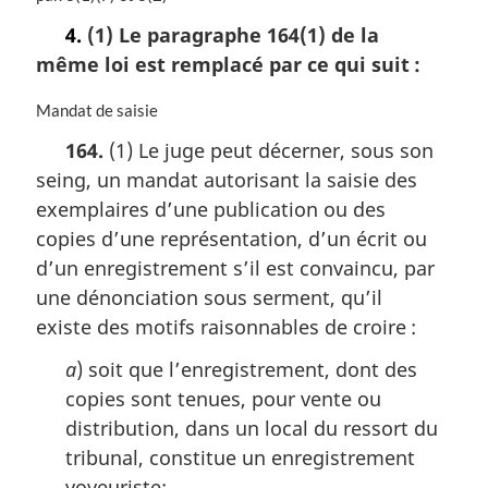
t
4.
(1) Le paragraphe 164(1) de la
e
même loi est remplacé par ce qui suit :
m
a
r
N
Mandat de saisie
g
o
164.
(1) Le juge peut décerner, sous son
i
t
seing, un mandat autorisant la saisie des
n
e
a
m
exemplaires d’une publication ou des
l
a
copies d’une représentation, d’un écrit ou
e
r
d’un enregistrement s’il est convaincu, par
:
g
i
une dénonciation sous serment, qu’il
n
existe des motifs raisonnables de croire :
a
l
a
) soit que l’enregistrement, dont des
e
copies sont tenues, pour vente ou
:
distribution, dans un local du ressort du
tribunal, constitue un enregistrement
voyeuriste;