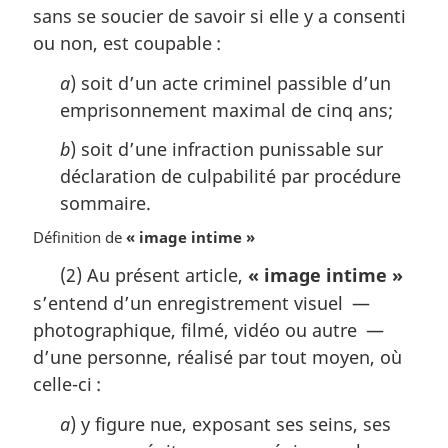
i
sans se soucier de savoir si elle y a consenti
n
ou non, est coupable :
a
l
a
) soit d’un acte criminel passible d’un
e
emprisonnement maximal de cinq ans;
:
b
) soit d’une infraction punissable sur
déclaration de culpabilité par procédure
sommaire.
Définition de
« image intime »
(2) Au présent article,
« image intime »
s’entend d’un enregistrement visuel —
photographique, filmé, vidéo ou autre —
d’une personne, réalisé par tout moyen, où
celle-ci :
a
) y figure nue, exposant ses seins, ses