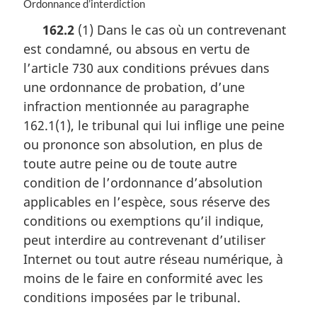
N
Ordonnance d’interdiction
o
162.2
(1) Dans le cas où un contrevenant
t
est condamné, ou absous en vertu de
e
m
l’article 730 aux conditions prévues dans
a
une ordonnance de probation, d’une
r
infraction mentionnée au paragraphe
g
i
162.1(1), le tribunal qui lui inflige une peine
n
ou prononce son absolution, en plus de
a
toute autre peine ou de toute autre
l
condition de l’ordonnance d’absolution
e
:
applicables en l’espèce, sous réserve des
conditions ou exemptions qu’il indique,
peut interdire au contrevenant d’utiliser
Internet ou tout autre réseau numérique, à
moins de le faire en conformité avec les
conditions imposées par le tribunal.