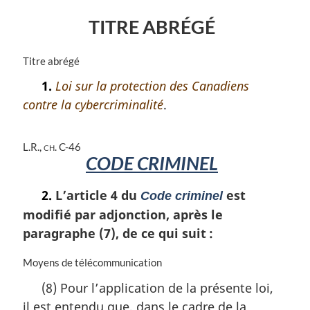
TITRE ABRÉGÉ
N
Titre abrégé
o
1.
Loi sur la protection des Canadiens
t
contre la cybercriminalité
.
e
m
a
L.R., ch. C-46
r
CODE CRIMINEL
g
i
n
2.
L’article 4 du
est
Code criminel
a
modifié par adjonction, après le
l
paragraphe (7), de ce qui suit :
e
:
N
Moyens de télécommunication
o
(8) Pour l’application de la présente loi,
t
il est entendu que, dans le cadre de la
e