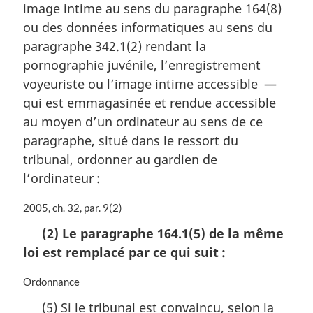
n
image intime au sens du paragraphe 164(8)
a
ou des données informatiques au sens du
l
paragraphe 342.1(2) rendant la
e
:
pornographie juvénile, l’enregistrement
voyeuriste ou l’image intime accessible —
qui est emmagasinée et rendue accessible
au moyen d’un ordinateur au sens de ce
paragraphe, situé dans le ressort du
tribunal, ordonner au gardien de
l’ordinateur :
N
2005, ch. 32, par. 9(2)
o
(2) Le paragraphe 164.1(5) de la même
t
loi est remplacé par ce qui suit :
e
m
a
N
Ordonnance
r
o
(5) Si le tribunal est convaincu, selon la
g
t