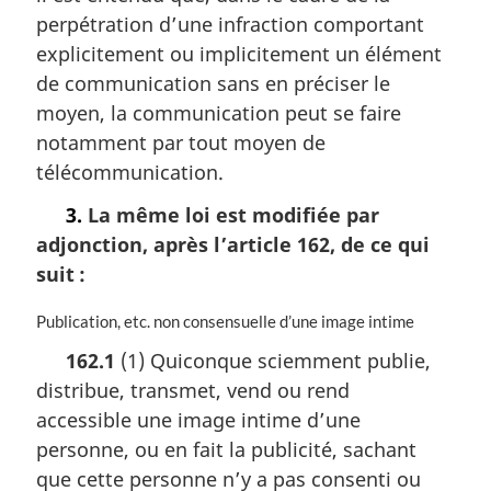
m
perpétration d’une infraction comportant
a
explicitement ou implicitement un élément
r
de communication sans en préciser le
g
i
moyen, la communication peut se faire
n
notamment par tout moyen de
a
télécommunication.
l
e
3.
La même loi est modifiée par
:
adjonction, après l’article 162, de ce qui
suit :
N
Publication, etc. non consensuelle d’une image intime
o
162.1
(1) Quiconque sciemment publie,
t
distribue, transmet, vend ou rend
e
m
accessible une image intime d’une
a
personne, ou en fait la publicité, sachant
r
que cette personne n’y a pas consenti ou
g