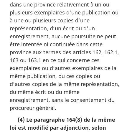
n
m
dans une province relativement à un ou
a
a
plusieurs exemplaires d’une publication ou
l
r
à une ou plusieurs copies d’une
e
g
:
i
représentation, d’un écrit ou d’un
n
enregistrement, aucune poursuite ne peut
a
être intentée ni continuée dans cette
l
province aux termes des articles 162, 162.1,
e
:
163 ou 163.1 en ce qui concerne ces
exemplaires ou d’autres exemplaires de la
même publication, ou ces copies ou
d’autres copies de la même représentation,
du même écrit ou du même
enregistrement, sans le consentement du
procureur général.
(4) Le paragraphe 164(8) de la même
loi est modifié par adjonction, selon