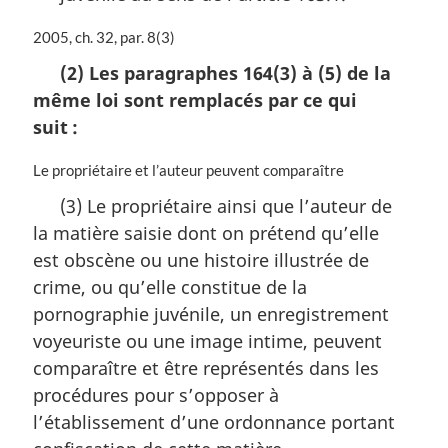
N
2005, ch. 32, par. 8(3)
o
(2) Les paragraphes 164(3) à (5) de la
t
même loi sont remplacés par ce qui
e
m
suit :
a
r
N
Le propriétaire et l’auteur peuvent comparaître
g
o
(3) Le propriétaire ainsi que l’auteur de
i
t
n
la matière saisie dont on prétend qu’elle
e
a
m
est obscène ou une histoire illustrée de
l
a
crime, ou qu’elle constitue de la
e
r
:
pornographie juvénile, un enregistrement
g
i
voyeuriste ou une image intime, peuvent
n
comparaître et être représentés dans les
a
procédures pour s’opposer à
l
l’établissement d’une ordonnance portant
e
: