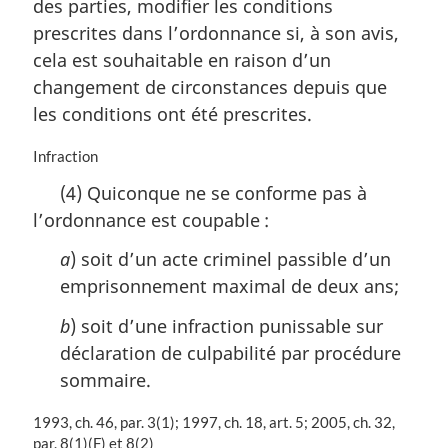
des parties, modifier les conditions
e
:
prescrites dans l’ordonnance si, à son avis,
cela est souhaitable en raison d’un
changement de circonstances depuis que
les conditions ont été prescrites.
N
Infraction
o
(4) Quiconque ne se conforme pas à
t
l’ordonnance est coupable :
e
m
a
) soit d’un acte criminel passible d’un
a
r
emprisonnement maximal de deux ans;
g
b
) soit d’une infraction punissable sur
i
n
déclaration de culpabilité par procédure
a
sommaire.
l
e
N
1993, ch. 46, par. 3(1); 1997, ch. 18, art. 5; 2005, ch. 32,
:
o
par. 8(1)(F) et 8(2)