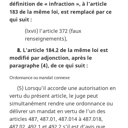
définition de
« infraction »
, à l’article
e
m
183 de la même loi, est remplacé par ce
a
qui suit :
r
g
(lxvii) l’article 372 (faux
i
renseignements),
n
a
8.
L’article 184.2 de la même loi est
l
modifié par adjonction, après le
e
:
paragraphe (4), de ce qui suit :
N
Ordonnance ou mandat connexe
o
(5) Lorsqu’il accorde une autorisation en
t
vertu du présent article, le juge peut
e
m
simultanément rendre une ordonnance ou
a
délivrer un mandat en vertu de l’un des
r
articles 487, 487.01, 487.014 à 487.018,
g
i
487.02, 492.1 et 492.2 s’il est d’avis que