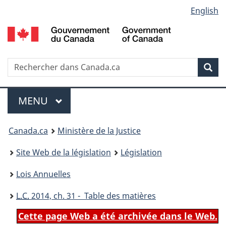
Language
English
Passer
Passer
Passer
au
à
à
selection
contenu
«
la
principal
À
version
propos
HTML
Recherche
R
Rec
de
simplifiée
d
ce
C
Menu
site
MENU
PRINCIPAL
You
Canada.ca
Ministère de la Justice
are
Site Web de la législation
Législation
here:
Lois Annuelles
L.C.
2014, ch. 31 - Table des matières
Cette page Web a été archivée dans le Web.