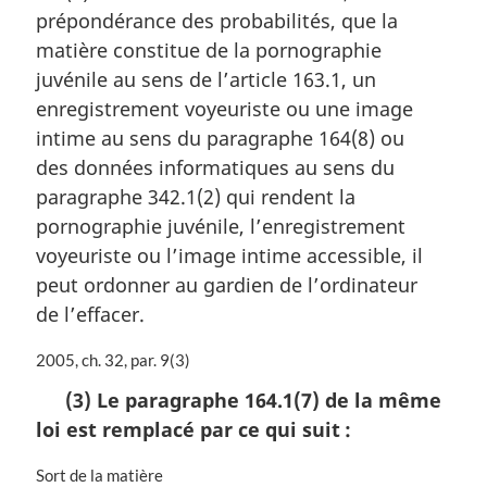
prépondérance des probabilités, que la
i
e
n
m
matière constitue de la pornographie
a
a
juvénile au sens de l’article 163.1, un
l
r
enregistrement voyeuriste ou une image
e
g
:
i
intime au sens du paragraphe 164(8) ou
n
des données informatiques au sens du
a
paragraphe 342.1(2) qui rendent la
l
pornographie juvénile, l’enregistrement
e
:
voyeuriste ou l’image intime accessible, il
peut ordonner au gardien de l’ordinateur
de l’effacer.
N
2005, ch. 32, par. 9(3)
o
(3) Le paragraphe 164.1(7) de la même
t
loi est remplacé par ce qui suit :
e
m
a
N
Sort de la matière