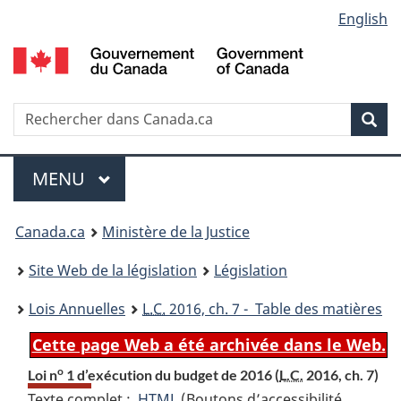
Language
English
Passer
Passer
Passer
au
à
à
selection
contenu
«
la
principal
À
version
propos
HTML
Recherche
R
Rec
de
simplifiée
d
ce
C
Menu
site
MENU
PRINCIPAL
You
Canada.ca
Ministère de la Justice
are
Site Web de la législation
Législation
here:
Lois Annuelles
L.C.
2016, ch. 7 - Table des matières
Cette page Web a été archivée dans le Web.
o
Loi n
1 d’exécution du budget de 2016 (
L.C.
2016, ch. 7)
Texte complet :
HTML
Texte
(Boutons d’accessibilité