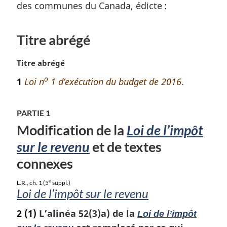
des communes du Canada, édicte :
Titre abrégé
N
Titre abrégé
o
o
1
Loi n
1 d’exécution du budget de 2016
.
t
e
m
PARTIE 1
a
Modification de la
Loi de l’impôt
r
g
sur le revenu
et de textes
i
connexes
n
a
e
L.R., ch. 1 (5
suppl.)
l
Loi de l’impôt sur le revenu
e
:
2
(1)
L’alinéa 52(3)a) de la
Loi de l’impôt