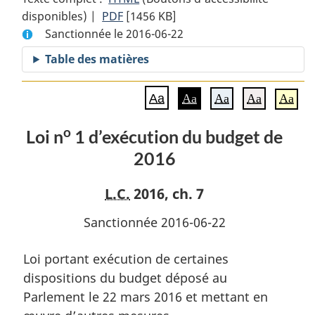
disponibles) |
PDF
Texte
[1456 KB]
complet
Sanctionnée le 2016-06-22
complet
:
:
Loi
Table des matières
o
Loi
n
o
n
1
Aa
Aa
Aa
Aa
Aa
1
d’exécution
d’exécution
du
o
Loi n
1 d’exécution du budget de
du
budget
2016
budget
de
de
2016
2016
L.C.
2016, ch. 7
Sanctionnée 2016-06-22
Loi portant exécution de certaines
dispositions du budget déposé au
Parlement le 22 mars 2016 et mettant en