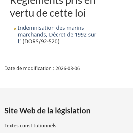
vertu de cette loi
Indemnisation des marins
marchands, Décret de 1992 sur
l’
(DORS/92-520)
D
Date de modification :
2026-08-06
é
t
a
Site Web de la législation
i
l
Textes constitutionnels