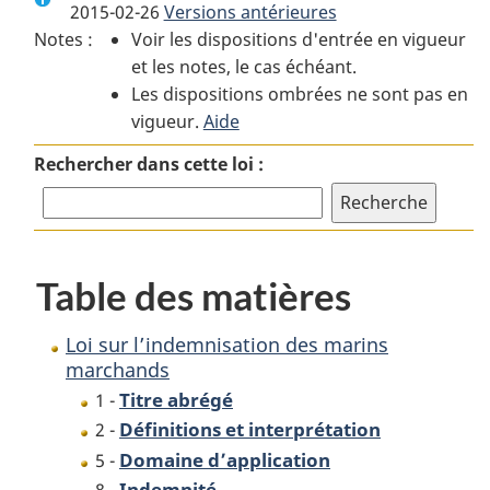
2015-02-26
Versions antérieures
:
Loi
:
Notes :
Voir les dispositions d'entrée en vigueur
Loi
sur
Loi
et les notes, le cas échéant.
sur
l’indemnisation
sur
Les dispositions ombrées ne sont pas en
l’indemnisation
des
l’indemnisation
vigueur.
des
Aide
marins
des
marins
marchands
marins
Rechercher dans cette loi :
marchands
marchands
Table des matières
Loi sur l’indemnisation des marins
marchands
Titre abrégé
1 -
Définitions et interprétation
2 -
Domaine d’application
5 -
Indemnité