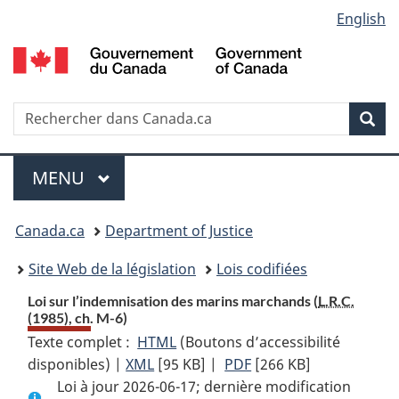
Language
English
Passer
Passer
Passer
au
à
à
selection
contenu
«
la
principal
À
version
propos
HTML
Recherche
R
Rec
de
simplifiée
d
ce
C
Menu
site
MENU
PRINCIPAL
You
Canada.ca
Department of Justice
are
Site Web de la législation
Lois codifiées
here:
Loi sur l’indemnisation des marins marchands (
L.R.C.
(1985), ch. M-6)
Texte complet :
HTML
Texte
(Boutons d’accessibilité
disponibles) |
XML
Texte
[95 KB]
complet
|
PDF
Texte
[266 KB]
Loi à jour 2026-06-17; dernière modification
complet
:
complet