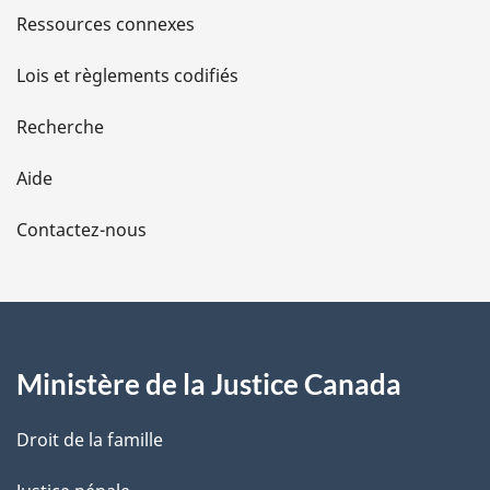
s
Ressources connexes
d
Lois et règlements codifiés
e
Recherche
l
Aide
a
Contactez-nous
p
a
g
Ministère de la Justice Canada
e
Droit de la famille