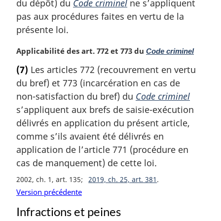
a
du dépôt) du
Code criminel
ne s’appliquent
r
pas aux procédures faites en vertu de la
g
présente loi.
i
n
N
Applicabilité des art. 772 et 773 du
Code criminel
a
o
l
(7)
Les articles 772 (recouvrement en vertu
t
e
du bref) et 773 (incarcération en cas de
e
:
m
non-satisfaction du bref) du
Code criminel
a
s’appliquent aux brefs de saisie-exécution
r
délivrés en application du présent article,
g
comme s’ils avaient été délivrés en
i
application de l’article 771 (procédure en
n
a
cas de manquement) de cette loi.
l
2002, ch. 1, art. 135
2019, ch. 25, art. 381
e
Version précédente
:
Infractions et peines