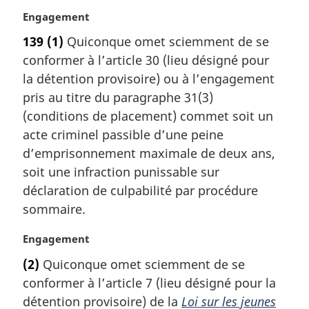
n
N
Engagement
a
o
l
139
(1)
Quiconque omet sciemment de se
t
e
conformer à l’article 30 (lieu désigné pour
e
:
m
la détention provisoire) ou à l’engagement
a
pris au titre du paragraphe 31(3)
r
(conditions de placement) commet soit un
g
acte criminel passible d’une peine
i
d’emprisonnement maximale de deux ans,
n
a
soit une infraction punissable sur
l
déclaration de culpabilité par procédure
e
sommaire.
:
N
Engagement
o
(2)
Quiconque omet sciemment de se
t
conformer à l’article 7 (lieu désigné pour la
e
m
détention provisoire) de la
Loi sur les jeunes