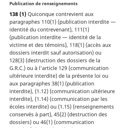
N
Publication de renseignements
o
138
(1)
Quiconque contrevient aux
t
paragraphes 110(1) (publication interdite —
e
m
identité du contrevenant), 111(1)
a
(publication interdite — identité de la
r
victime et des témoins), 118(1) (accès aux
g
dossiers interdit sauf autorisation) ou
i
128(3) (destruction des dossiers de la
n
a
G.R.C.) ou à l’article 129 (communication
l
ultérieure interdite) de la présente loi ou
e
aux paragraphes 38(1) (publication
:
interdite), (1.12) (communication ultérieure
interdite), (1.14) (communication par les
écoles interdite) ou (1.15) (renseignements
conservés à part), 45(2) (destruction des
dossiers) ou 46(1) (communication