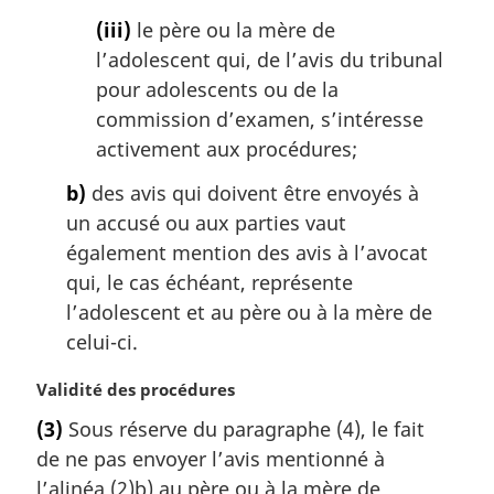
(iii)
le père ou la mère de
l’adolescent qui, de l’avis du tribunal
pour adolescents ou de la
commission d’examen, s’intéresse
activement aux procédures;
b)
des avis qui doivent être envoyés à
un accusé ou aux parties vaut
également mention des avis à l’avocat
qui, le cas échéant, représente
l’adolescent et au père ou à la mère de
celui-ci.
N
Validité des procédures
o
(3)
Sous réserve du paragraphe (4), le fait
t
de ne pas envoyer l’avis mentionné à
e
m
l’alinéa (2)b) au père ou à la mère de