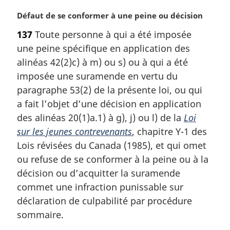
n
N
Défaut de se conformer à une peine ou décision
a
o
l
137
Toute personne à qui a été imposée
t
e
une peine spécifique en application des
e
:
m
alinéas 42(2)c) à m) ou s) ou à qui a été
a
imposée une suramende en vertu du
r
paragraphe 53(2) de la présente loi, ou qui
g
a fait l’objet d’une décision en application
i
des alinéas 20(1)a.1) à g), j) ou l) de la
Loi
n
a
sur les jeunes contrevenants
, chapitre Y-1 des
l
Lois révisées du Canada (1985), et qui omet
e
ou refuse de se conformer à la peine ou à la
:
décision ou d’acquitter la suramende
commet une infraction punissable sur
déclaration de culpabilité par procédure
sommaire.