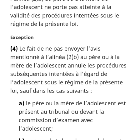
a
l’adolescent ne porte pas atteinte à la
r
validité des procédures intentées sous le
g
régime de la présente loi.
i
n
N
Exception
a
o
l
(4)
Le fait de ne pas envoyer l’avis
t
e
mentionné à l’alinéa (2)b) au père ou à la
e
:
m
mère de l’adolescent annule les procédures
a
subséquentes intentées à l’égard de
r
l’adolescent sous le régime de la présente
g
loi, sauf dans les cas suivants :
i
n
a)
le père ou la mère de l’adolescent est
a
présent au tribunal ou devant la
l
commission d’examen avec
e
:
l’adolescent;