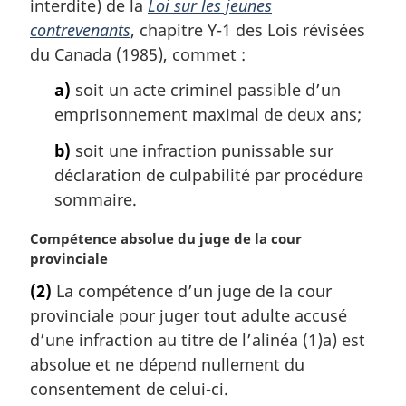
interdite) de la
Loi sur les jeunes
contrevenants
, chapitre Y-1 des Lois révisées
du Canada (1985), commet :
a)
soit un acte criminel passible d’un
emprisonnement maximal de deux ans;
b)
soit une infraction punissable sur
déclaration de culpabilité par procédure
sommaire.
N
Compétence absolue du juge de la cour
o
provinciale
t
(2)
La compétence d’un juge de la cour
e
provinciale pour juger tout adulte accusé
m
a
d’une infraction au titre de l’alinéa (1)a) est
r
absolue et ne dépend nullement du
g
consentement de celui-ci.
i