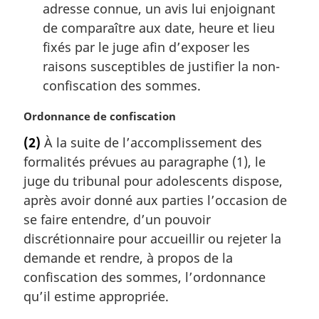
adresse connue, un avis lui enjoignant
de comparaître aux date, heure et lieu
fixés par le juge afin d’exposer les
raisons susceptibles de justifier la non-
confiscation des sommes.
N
Ordonnance de confiscation
o
(2)
À la suite de l’accomplissement des
t
formalités prévues au paragraphe (1), le
e
m
juge du tribunal pour adolescents dispose,
a
après avoir donné aux parties l’occasion de
r
se faire entendre, d’un pouvoir
g
discrétionnaire pour accueillir ou rejeter la
i
demande et rendre, à propos de la
n
a
confiscation des sommes, l’ordonnance
l
qu’il estime appropriée.
e