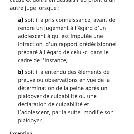
r
autre juge lorsque :
g
i
a)
soit il a pris connaissance, avant de
n
rendre un jugement à l’égard d’un
a
adolescent à qui est imputée une
l
infraction, d’un rapport prédécisionnel
e
:
préparé à l’égard de celui-ci dans le
cadre de l’instance;
b)
soit il a entendu des éléments de
preuve ou observations en vue de la
détermination de la peine après un
plaidoyer de culpabilité ou une
déclaration de culpabilité et
l’adolescent, par la suite, modifie son
plaidoyer.
N
Exception