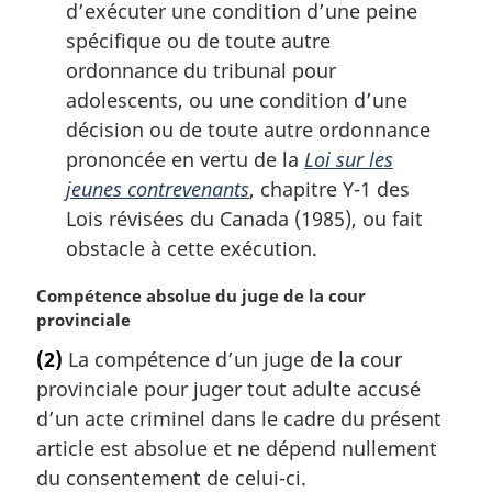
d’exécuter une condition d’une peine
spécifique ou de toute autre
ordonnance du tribunal pour
adolescents, ou une condition d’une
décision ou de toute autre ordonnance
prononcée en vertu de la
Loi sur les
jeunes contrevenants
, chapitre Y-1 des
Lois révisées du Canada (1985), ou fait
obstacle à cette exécution.
N
Compétence absolue du juge de la cour
o
provinciale
t
(2)
La compétence d’un juge de la cour
e
provinciale pour juger tout adulte accusé
m
a
d’un acte criminel dans le cadre du présent
r
article est absolue et ne dépend nullement
g
du consentement de celui-ci.
i