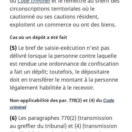
du
Code criminel
et le remettre au shérif des
n
a
circonscriptions territoriales où le
l
cautionné ou ses cautions résident,
e
exploitent un commerce ou ont des biens.
:
N
Cas où un dépôt a été fait
o
(5)
Le bref de saisie-exécution n’est pas
t
délivré lorsque la personne contre laquelle
e
m
est rendue une ordonnance de confiscation
a
a fait un dépôt; toutefois, le dépositaire
r
doit en transférer le montant à la personne
g
légalement habilitée à le recevoir.
i
n
N
Non-applicabilité des par. 770(2) et (4) du
Code
a
o
criminel
l
t
e
(6)
Les paragraphes 770(2) (transmission
e
:
au greffier du tribunal) et (4) (transmission
m