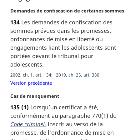
N
Demandes de confiscation de certaines sommes
o
134
Les demandes de confiscation des
t
sommes prévues dans les promesses,
e
m
ordonnances de mise en liberté ou
a
engagements liant les adolescents sont
r
portées devant le tribunal pour
g
adolescents.
i
n
2002, ch. 1, art. 134
2019, ch. 25, art. 380
a
Version précédente
l
e
N
Cas de manquement
:
o
135
(1)
Lorsqu’un certificat a été,
t
conformément au paragraphe 770(1) du
e
m
Code criminel
, inscrit au verso de la
a
promesse, de l’ordonnance de mise en
r