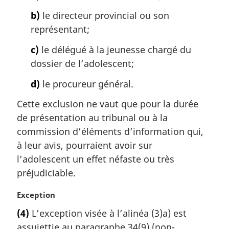
b)
le directeur provincial ou son
représentant;
c)
le délégué à la jeunesse chargé du
dossier de l’adolescent;
d)
le procureur général.
Cette exclusion ne vaut que pour la durée
de présentation au tribunal ou à la
commission d’éléments d’information qui,
à leur avis, pourraient avoir sur
l’adolescent un effet néfaste ou très
préjudiciable.
N
Exception
o
(4)
L’exception visée à l’alinéa (3)a) est
t
assujettie au paragraphe 34(9) (non-
e