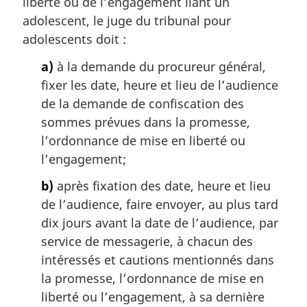
liberté ou de l’engagement liant un
g
adolescent, le juge du tribunal pour
i
adolescents doit :
n
a
a)
à la demande du procureur général,
l
fixer les date, heure et lieu de l’audience
e
:
de la demande de confiscation des
sommes prévues dans la promesse,
l’ordonnance de mise en liberté ou
l’engagement;
b)
après fixation des date, heure et lieu
de l’audience, faire envoyer, au plus tard
dix jours avant la date de l’audience, par
service de messagerie, à chacun des
intéressés et cautions mentionnés dans
la promesse, l’ordonnance de mise en
liberté ou l’engagement, à sa dernière