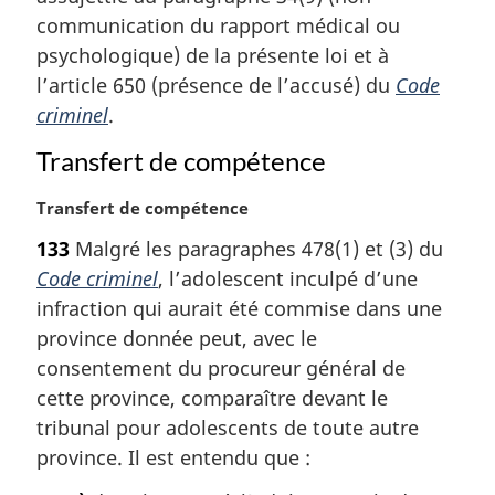
m
communication du rapport médical ou
a
psychologique) de la présente loi et à
r
l’article 650 (présence de l’accusé) du
Code
g
criminel
.
i
n
Transfert de compétence
a
l
N
Transfert de compétence
e
o
:
133
Malgré les paragraphes 478(1) et (3) du
t
Code criminel
, l’adolescent inculpé d’une
e
m
infraction qui aurait été commise dans une
a
province donnée peut, avec le
r
consentement du procureur général de
g
cette province, comparaître devant le
i
tribunal pour adolescents de toute autre
n
a
province. Il est entendu que :
l