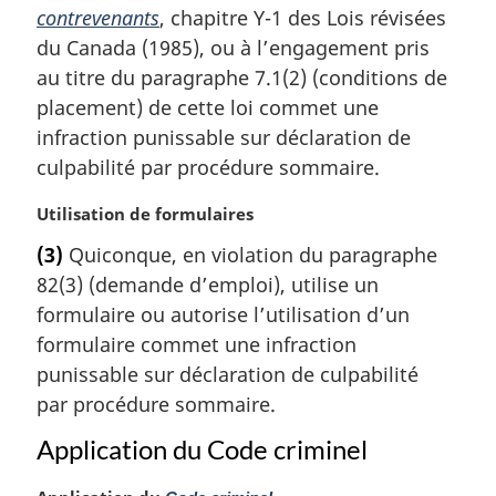
a
contrevenants
, chapitre Y-1 des Lois révisées
r
du Canada (1985), ou à l’engagement pris
g
au titre du paragraphe 7.1(2) (conditions de
i
placement) de cette loi commet une
n
a
infraction punissable sur déclaration de
l
culpabilité par procédure sommaire.
e
:
N
Utilisation de formulaires
o
(3)
Quiconque, en violation du paragraphe
t
82(3) (demande d’emploi), utilise un
e
m
formulaire ou autorise l’utilisation d’un
a
formulaire commet une infraction
r
punissable sur déclaration de culpabilité
g
par procédure sommaire.
i
n
Application du Code criminel
a
l