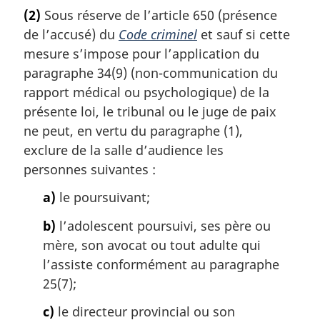
o
(2)
Sous réserve de l’article 650 (présence
t
de l’accusé) du
Code criminel
et sauf si cette
e
m
mesure s’impose pour l’application du
a
paragraphe 34(9) (non-communication du
r
rapport médical ou psychologique) de la
g
présente loi, le tribunal ou le juge de paix
i
ne peut, en vertu du paragraphe (1),
n
a
exclure de la salle d’audience les
l
personnes suivantes :
e
:
a)
le poursuivant;
b)
l’adolescent poursuivi, ses père ou
mère, son avocat ou tout adulte qui
l’assiste conformément au paragraphe
25(7);
c)
le directeur provincial ou son