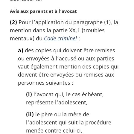
l
e
N
Avis aux parents et à l’avocat
:
o
(2)
Pour l’application du paragraphe (1), la
t
mention dans la partie XX.1 (troubles
e
m
mentaux) du
Code criminel
:
a
a)
des copies qui doivent être remises
r
g
ou envoyées à l’accusé ou aux parties
i
vaut également mention des copies qui
n
doivent être envoyées ou remises aux
a
personnes suivantes :
l
e
(i)
l’avocat qui, le cas échéant,
:
représente l’adolescent,
(ii)
le père ou la mère de
l’adolescent qui suit la procédure
menée contre celui-ci,