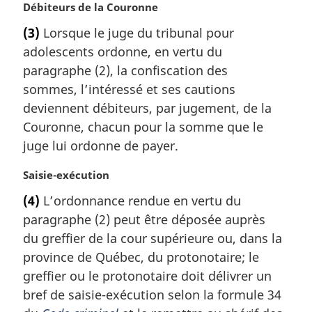
:
N
Débiteurs de la Couronne
o
(3)
Lorsque le juge du tribunal pour
t
adolescents ordonne, en vertu du
e
m
paragraphe (2), la confiscation des
a
sommes, l’intéressé et ses cautions
r
deviennent débiteurs, par jugement, de la
g
Couronne, chacun pour la somme que le
i
juge lui ordonne de payer.
n
a
N
Saisie-exécution
l
o
e
(4)
L’ordonnance rendue en vertu du
t
:
paragraphe (2) peut être déposée auprès
e
m
du greffier de la cour supérieure ou, dans la
a
province de Québec, du protonotaire; le
r
greffier ou le protonotaire doit délivrer un
g
bref de saisie-exécution selon la formule 34
i