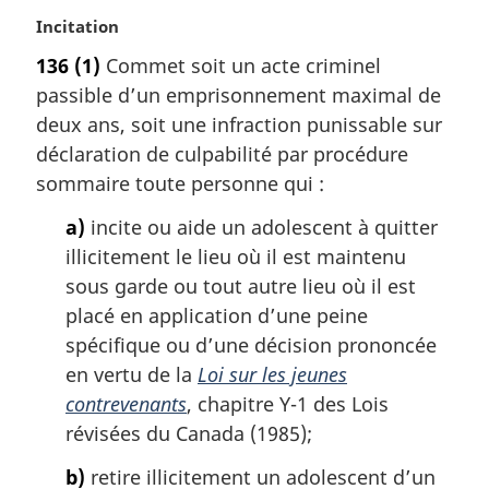
N
Incitation
o
136
(1)
Commet soit un acte criminel
t
passible d’un emprisonnement maximal de
e
m
deux ans, soit une infraction punissable sur
a
déclaration de culpabilité par procédure
r
sommaire toute personne qui :
g
i
a)
incite ou aide un adolescent à quitter
n
illicitement le lieu où il est maintenu
a
sous garde ou tout autre lieu où il est
l
placé en application d’une peine
e
:
spécifique ou d’une décision prononcée
en vertu de la
Loi sur les jeunes
contrevenants
, chapitre Y-1 des Lois
révisées du Canada (1985);
b)
retire illicitement un adolescent d’un