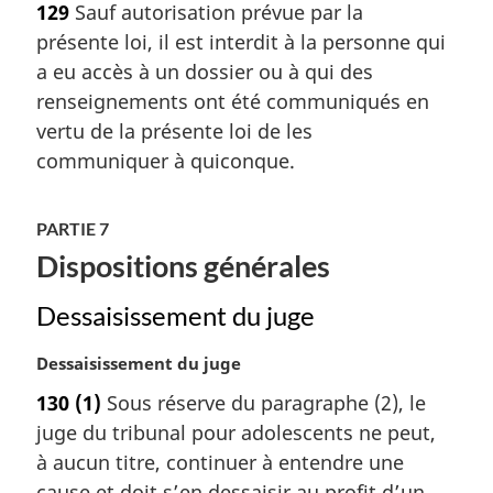
129
Sauf autorisation prévue par la
t
présente loi, il est interdit à la personne qui
e
m
a eu accès à un dossier ou à qui des
a
renseignements ont été communiqués en
r
vertu de la présente loi de les
g
communiquer à quiconque.
i
n
a
PARTIE 7
l
Dispositions générales
e
:
Dessaisissement du juge
N
Dessaisissement du juge
o
130
(1)
Sous réserve du paragraphe (2), le
t
juge du tribunal pour adolescents ne peut,
e
m
à aucun titre, continuer à entendre une
a
cause et doit s’en dessaisir au profit d’un