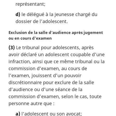
représentant;
d)
le délégué à la jeunesse chargé du
dossier de l’adolescent.
N
Exclusion de la salle d’audience après jugement
o
ou en cours d’examen
t
(3)
Le tribunal pour adolescents, après
e
avoir déclaré un adolescent coupable d’une
m
a
infraction, ainsi que ce même tribunal ou la
r
commission d’examen, au cours de
g
l’examen, jouissent d’un pouvoir
i
discrétionnaire pour exclure de la salle
n
d’audience ou d’une séance de la
a
l
commission d’examen, selon le cas, toute
e
personne autre que :
:
a)
l’adolescent ou son avocat;