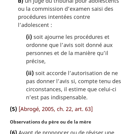
b)
un juge du tribunal pour adolescents
ou la commission d’examen saisi des
procédures intentées contre
l’adolescent :
(i)
soit ajourne les procédures et
ordonne que l’avis soit donné aux
personnes et de la manière qu’il
précise,
(ii)
soit accorde l’autorisation de ne
pas donner l’avis si, compte tenu des
circonstances, il estime que celui-ci
n’est pas indispensable.
(5)
[Abrogé, 2005, ch. 22, art. 63]
N
Observations du père ou de la mère
o
(6)
Avant de prononcer ou de réviser une