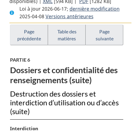
disponibles) |
XML
Texte
[594 KB]
complet
|
PDF
Texte
[1282 KB]
Loi à jour 2026-06-17;
complet
:
dernière modification
complet
2025-04-08
Versions antérieures
:
Loi
:
Loi
sur
Loi
sur
le
sur
Page
Table des
Page
précédente
matières
suivante
le
système
le
système
de
système
de
justice
de
PARTIE 6
justice
pénale
justice
Dossiers et confidentialité des
pénale
pour
pénale
pour
les
pour
renseignements (suite)
les
adolescents
les
adolescents
adolescents
Destruction des dossiers et
interdiction d’utilisation ou d’accès
(suite)
N
Interdiction
o