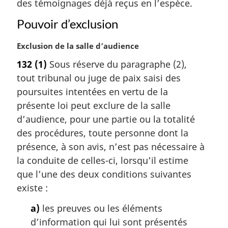
des témoignages déjà reçus en l’espèce.
g
i
Pouvoir d’exclusion
n
a
N
Exclusion de la salle d’audience
l
o
132
(1)
Sous réserve du paragraphe (2),
e
t
:
tout tribunal ou juge de paix saisi des
e
m
poursuites intentées en vertu de la
a
présente loi peut exclure de la salle
r
d’audience, pour une partie ou la totalité
g
des procédures, toute personne dont la
i
présence, à son avis, n’est pas nécessaire à
n
a
la conduite de celles-ci, lorsqu’il estime
l
que l’une des deux conditions suivantes
e
existe :
:
a)
les preuves ou les éléments
d’information qui lui sont présentés