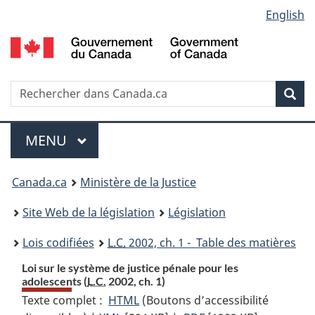
Language
English
Passer
Passer
Passer
au
à
à
selection
contenu
«
la
principal
À
version
propos
HTML
Recherche
R
Rec
de
simplifiée
d
ce
C
Menu
site
MENU
PRINCIPAL
You
Canada.ca
Ministère de la Justice
are
Site Web de la législation
Législation
here:
Lois codifiées
L.C.
2002, ch. 1 - Table des matières
Loi sur le système de justice pénale pour les
adolescents (
L.C.
2002, ch. 1)
Texte complet :
HTML
Texte
(Boutons d’accessibilité