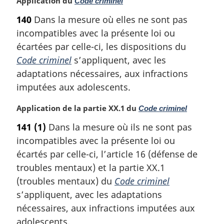
N
Application du
Code criminel
e
o
:
140
Dans la mesure où elles ne sont pas
t
incompatibles avec la présente loi ou
e
m
écartées par celle-ci, les dispositions du
a
Code criminel
s’appliquent, avec les
r
adaptations nécessaires, aux infractions
g
imputées aux adolescents.
i
n
N
Application de la partie XX.1 du
Code criminel
a
o
l
141
(1)
Dans la mesure où ils ne sont pas
t
e
incompatibles avec la présente loi ou
e
:
m
écartés par celle-ci, l’article 16 (défense de
a
troubles mentaux) et la partie XX.1
r
(troubles mentaux) du
Code criminel
g
s’appliquent, avec les adaptations
i
nécessaires, aux infractions imputées aux
n
a
adolescents.