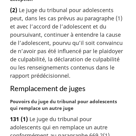
o
(2)
Le juge du tribunal pour adolescents
t
peut, dans les cas prévus au paragraphe (1)
e
m
et avec l’accord de l’adolescent et du
a
poursuivant, continuer à entendre la cause
r
de l’adolescent, pourvu qu’il soit convaincu
g
de n’avoir pas été influencé par le plaidoyer
i
de culpabilité, la déclaration de culpabilité
n
a
ou les renseignements contenus dans le
l
rapport prédécisionnel.
e
:
Remplacement de juges
N
Pouvoirs du juge du tribunal pour adolescents
o
qui remplace un autre juge
t
131
(1)
Le juge du tribunal pour
e
adolescents qui en remplace un autre
m
a
conformément au paragraphe 669.2(1)