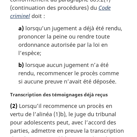
r
(continuation des procédures) du
Code
g
criminel
doit :
i
n
a)
lorsqu’un jugement a déjà été rendu,
a
prononcer la peine ou rendre toute
l
ordonnance autorisée par la loi en
e
l’espèce;
:
b)
lorsque aucun jugement n’a été
rendu, recommencer le procès comme
si aucune preuve n’avait été déposée.
N
Transcription des témoignages déjà reçus
o
(2)
Lorsqu’il recommence un procès en
t
vertu de l’alinéa (1)b), le juge du tribunal
e
m
pour adolescents peut, avec l’accord des
a
parties, admettre en preuve la transcription
r