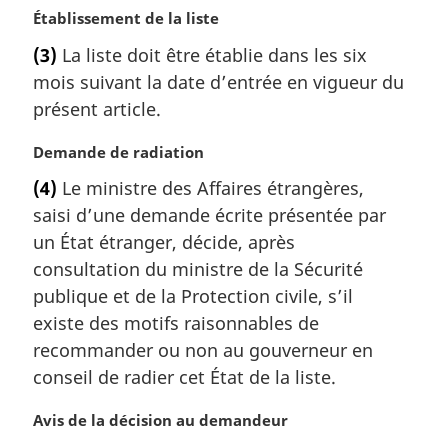
N
Établissement de la liste
o
(3)
La liste doit être établie dans les six
t
mois suivant la date d’entrée en vigueur du
e
m
présent article.
a
r
N
Demande de radiation
g
o
(4)
Le ministre des Affaires étrangères,
i
t
saisi d’une demande écrite présentée par
n
e
a
m
un État étranger, décide, après
l
a
consultation du ministre de la Sécurité
e
r
publique et de la Protection civile, s’il
:
g
existe des motifs raisonnables de
i
recommander ou non au gouverneur en
n
a
conseil de radier cet État de la liste.
l
e
N
Avis de la décision au demandeur
:
o