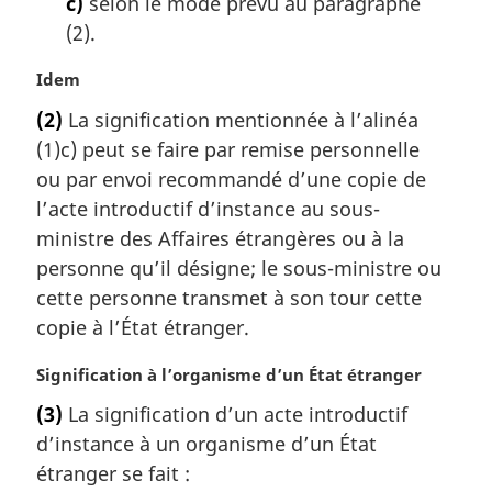
c)
selon le mode prévu au paragraphe
(2).
N
Idem
o
(2)
La signification mentionnée à l’alinéa
t
(1)c) peut se faire par remise personnelle
e
m
ou par envoi recommandé d’une copie de
a
l’acte introductif d’instance au sous-
r
ministre des Affaires étrangères ou à la
g
personne qu’il désigne; le sous-ministre ou
i
cette personne transmet à son tour cette
n
a
copie à l’État étranger.
l
e
N
Signification à l’organisme d’un État étranger
:
o
(3)
La signification d’un acte introductif
t
d’instance à un organisme d’un État
e
m
étranger se fait :