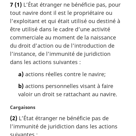
o
7
(1)
L’État étranger ne bénéficie pas, pour
t
tout navire dont il est le propriétaire ou
e
m
l’exploitant et qui était utilisé ou destiné à
a
être utilisé dans le cadre d’une activité
r
commerciale au moment de la naissance
g
du droit d’action ou de l’introduction de
i
l’instance, de l’immunité de juridiction
n
a
dans les actions suivantes :
l
a)
actions réelles contre le navire;
e
:
b)
actions personnelles visant à faire
valoir un droit se rattachant au navire.
N
Cargaisons
o
(2)
L’État étranger ne bénéficie pas de
t
l’immunité de juridiction dans les actions
e
m
suivantes :