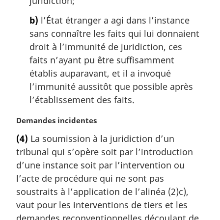
juridiction;
i
b)
l’État étranger a agi dans l’instance
n
a
sans connaître les faits qui lui donnaient
l
droit à l’immunité de juridiction, ces
e
faits n’ayant pu être suffisamment
:
établis auparavant, et il a invoqué
l’immunité aussitôt que possible après
l’établissement des faits.
N
Demandes incidentes
o
(4)
La soumission à la juridiction d’un
t
tribunal qui s’opère soit par l’introduction
e
m
d’une instance soit par l’intervention ou
a
l’acte de procédure qui ne sont pas
r
soustraits à l’application de l’alinéa (2)c),
g
vaut pour les interventions de tiers et les
i
demandes reconventionnelles découlant de
n