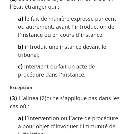
t
l
l’État étranger qui :
e
e
m
:
a)
le fait de manière expresse par écrit
a
ou autrement, avant l’introduction de
r
g
l’instance ou en cours d’instance;
i
b)
introduit une instance devant le
n
a
tribunal;
l
c)
intervient ou fait un acte de
e
:
procédure dans l’instance.
N
Exception
o
(3)
L’alinéa (2)c) ne s’applique pas dans les
t
cas où :
e
m
a)
l’intervention ou l’acte de procédure
a
a pour objet d’invoquer l’immunité de
r
g