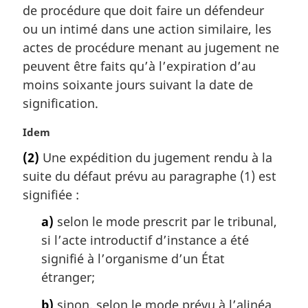
a
de procédure que doit faire un défendeur
l
ou un intimé dans une action similaire, les
e
actes de procédure menant au jugement ne
:
peuvent être faits qu’à l’expiration d’au
moins soixante jours suivant la date de
signification.
N
Idem
o
(2)
Une expédition du jugement rendu à la
t
suite du défaut prévu au paragraphe (1) est
e
m
signifiée :
a
a)
selon le mode prescrit par le tribunal,
r
g
si l’acte introductif d’instance a été
i
signifié à l’organisme d’un État
n
étranger;
a
l
b)
sinon, selon le mode prévu à l’alinéa