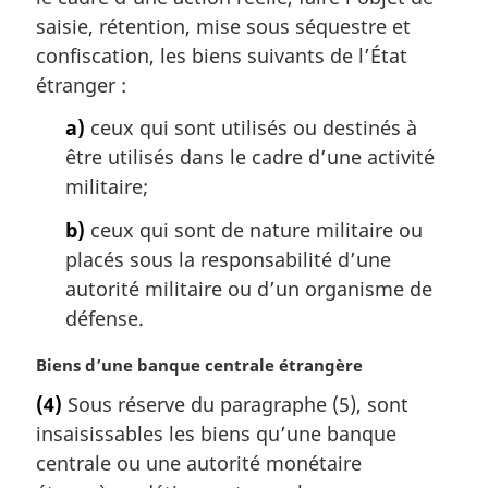
m
saisie, rétention, mise sous séquestre et
a
confiscation, les biens suivants de l’État
r
étranger :
g
i
a)
ceux qui sont utilisés ou destinés à
n
être utilisés dans le cadre d’une activité
a
militaire;
l
e
b)
ceux qui sont de nature militaire ou
:
placés sous la responsabilité d’une
autorité militaire ou d’un organisme de
défense.
N
Biens d’une banque centrale étrangère
o
(4)
Sous réserve du paragraphe (5), sont
t
insaisissables les biens qu’une banque
e
m
centrale ou une autorité monétaire
a