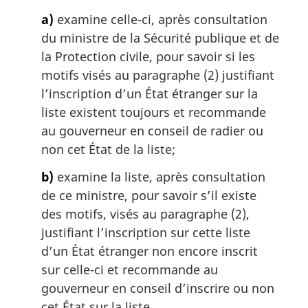
a
a)
examine celle-ci, après consultation
r
g
du ministre de la Sécurité publique et de
i
la Protection civile, pour savoir si les
n
motifs visés au paragraphe (2) justifiant
a
l’inscription d’un État étranger sur la
l
liste existent toujours et recommande
e
:
au gouverneur en conseil de radier ou
non cet État de la liste;
b)
examine la liste, après consultation
de ce ministre, pour savoir s’il existe
des motifs, visés au paragraphe (2),
justifiant l’inscription sur cette liste
d’un État étranger non encore inscrit
sur celle-ci et recommande au
gouverneur en conseil d’inscrire ou non
cet État sur la liste.