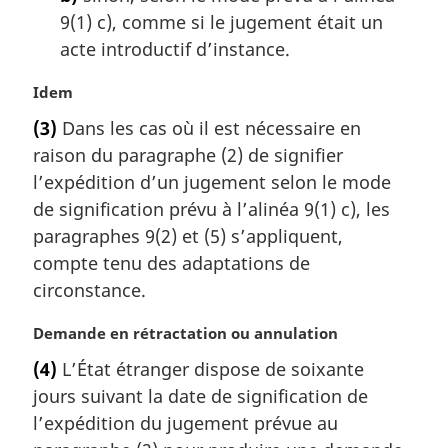
e
9(1) c), comme si le jugement était un
:
acte introductif d’instance.
N
Idem
o
(3)
Dans les cas où il est nécessaire en
t
raison du paragraphe (2) de signifier
e
m
l’expédition d’un jugement selon le mode
a
de signification prévu à l’alinéa 9(1) c), les
r
paragraphes 9(2) et (5) s’appliquent,
g
compte tenu des adaptations de
i
circonstance.
n
a
N
Demande en rétractation ou annulation
l
o
e
(4)
L’État étranger dispose de soixante
t
:
jours suivant la date de signification de
e
m
l’expédition du jugement prévue au
a