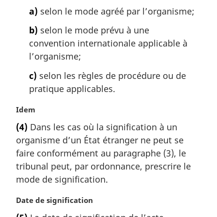
a
a)
selon le mode agréé par l’organisme;
r
g
b)
selon le mode prévu à une
i
convention internationale applicable à
n
a
l’organisme;
l
c)
selon les règles de procédure ou de
e
:
pratique applicables.
N
Idem
o
(4)
Dans les cas où la signification à un
t
organisme d’un État étranger ne peut se
e
m
faire conformément au paragraphe (3), le
a
tribunal peut, par ordonnance, prescrire le
r
mode de signification.
g
i
N
Date de signification
n
o
a