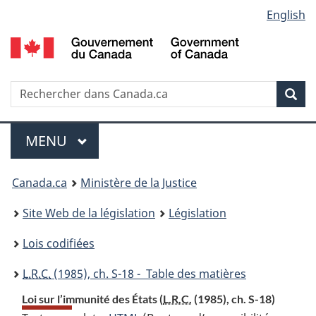
Language
English
Passer
Passer
Passer
au
à
à
selection
contenu
«
la
principal
À
version
propos
HTML
Recherche
R
Rec
de
simplifiée
d
ce
C
Menu
site
MENU
PRINCIPAL
You
Canada.ca
Ministère de la Justice
are
Site Web de la législation
Législation
here:
Lois codifiées
L.R.C.
(1985), ch. S-18 - Table des matières
Loi sur l’immunité des États (
L.R.C.
(1985), ch. S-18)