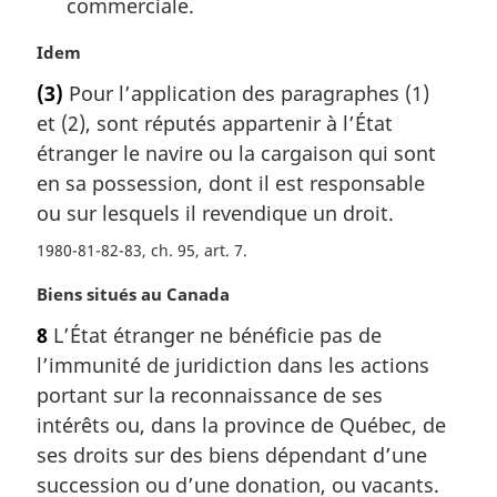
commerciale.
N
Idem
o
(3)
Pour l’application des paragraphes (1)
t
et (2), sont réputés appartenir à l’État
e
m
étranger le navire ou la cargaison qui sont
a
en sa possession, dont il est responsable
r
ou sur lesquels il revendique un droit.
g
i
1980-81-82-83, ch. 95, art. 7
n
N
Biens situés au Canada
a
o
l
8
L’État étranger ne bénéficie pas de
t
e
l’immunité de juridiction dans les actions
e
:
m
portant sur la reconnaissance de ses
a
intérêts ou, dans la province de Québec, de
r
ses droits sur des biens dépendant d’une
g
succession ou d’une donation, ou vacants.
i