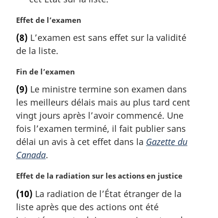
N
Effet de l’examen
o
(8)
L’examen est sans effet sur la validité
t
de la liste.
e
m
N
Fin de l’examen
a
o
r
(9)
Le ministre termine son examen dans
t
g
les meilleurs délais mais au plus tard cent
e
i
m
vingt jours après l’avoir commencé. Une
n
a
a
fois l’examen terminé, il fait publier sans
r
l
délai un avis à cet effet dans la
Gazette du
g
e
Canada
.
i
:
n
N
Effet de la radiation sur les actions en justice
a
o
l
(10)
La radiation de l’État étranger de la
t
e
liste après que des actions ont été
e
: