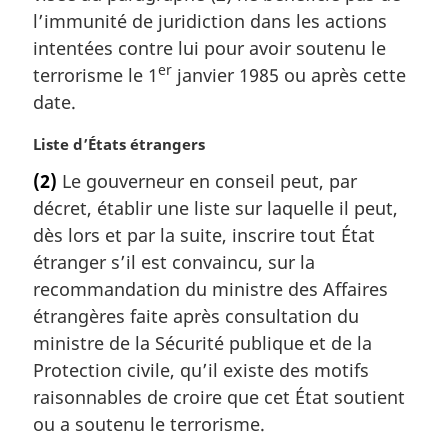
m
l’immunité de juridiction dans les actions
a
intentées contre lui pour avoir soutenu le
r
er
terrorisme le 1
janvier 1985 ou après cette
g
date.
i
n
N
Liste d’États étrangers
a
o
l
(2)
Le gouverneur en conseil peut, par
t
e
décret, établir une liste sur laquelle il peut,
e
:
m
dès lors et par la suite, inscrire tout État
a
étranger s’il est convaincu, sur la
r
recommandation du ministre des Affaires
g
étrangères faite après consultation du
i
ministre de la Sécurité publique et de la
n
a
Protection civile, qu’il existe des motifs
l
raisonnables de croire que cet État soutient
e
ou a soutenu le terrorisme.
: