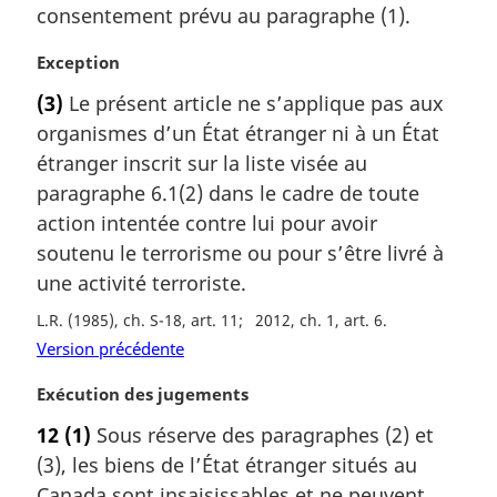
m
consentement prévu au paragraphe (1).
a
r
N
Exception
g
o
(3)
Le présent article ne s’applique pas aux
i
t
organismes d’un État étranger ni à un État
n
e
a
m
étranger inscrit sur la liste visée au
l
a
paragraphe 6.1(2) dans le cadre de toute
e
r
action intentée contre lui pour avoir
:
g
soutenu le terrorisme ou pour s’être livré à
i
une activité terroriste.
n
a
L.R. (1985), ch. S-18, art. 11
2012, ch. 1, art. 6
l
Version précédente
e
:
N
Exécution des jugements
o
12
(1)
Sous réserve des paragraphes (2) et
t
(3), les biens de l’État étranger situés au
e
m
Canada sont insaisissables et ne peuvent,