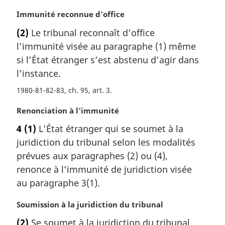
r
g
N
Immunité reconnue d’office
i
o
(2)
Le tribunal reconnaît d’office
n
t
a
l’immunité visée au paragraphe (1) même
e
l
m
si l’État étranger s’est abstenu d’agir dans
e
a
l’instance.
:
r
1980-81-82-83, ch. 95, art. 3
g
i
N
Renonciation à l’immunité
n
o
a
4
(1)
L’État étranger qui se soumet à la
t
l
juridiction du tribunal selon les modalités
e
e
m
prévues aux paragraphes (2) ou (4),
:
a
renonce à l’immunité de juridiction visée
r
au paragraphe 3(1).
g
i
N
Soumission à la juridiction du tribunal
n
o
a
(2)
Se soumet à la juridiction du tribunal