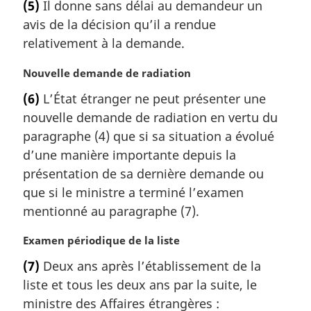
(5)
Il donne sans délai au demandeur un
t
avis de la décision qu’il a rendue
e
m
relativement à la demande.
a
r
N
Nouvelle demande de radiation
g
o
(6)
L’État étranger ne peut présenter une
i
t
nouvelle demande de radiation en vertu du
n
e
a
m
paragraphe (4) que si sa situation a évolué
l
a
d’une manière importante depuis la
e
r
présentation de sa dernière demande ou
:
g
que si le ministre a terminé l’examen
i
mentionné au paragraphe (7).
n
a
N
Examen périodique de la liste
l
o
e
(7)
Deux ans après l’établissement de la
t
:
liste et tous les deux ans par la suite, le
e
m
ministre des Affaires étrangères :