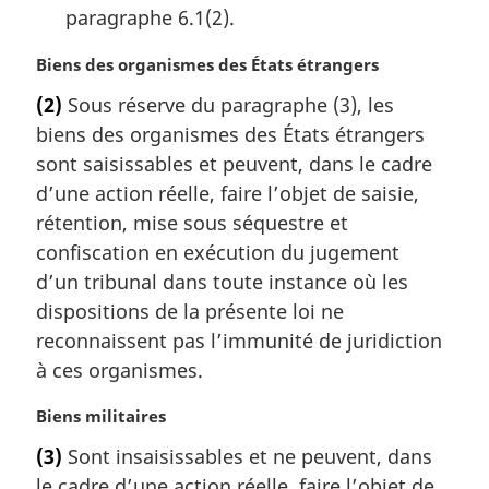
paragraphe 6.1(2).
N
Biens des organismes des États étrangers
o
(2)
Sous réserve du paragraphe (3), les
t
biens des organismes des États étrangers
e
m
sont saisissables et peuvent, dans le cadre
a
d’une action réelle, faire l’objet de saisie,
r
rétention, mise sous séquestre et
g
confiscation en exécution du jugement
i
d’un tribunal dans toute instance où les
n
a
dispositions de la présente loi ne
l
reconnaissent pas l’immunité de juridiction
e
à ces organismes.
:
N
Biens militaires
o
(3)
Sont insaisissables et ne peuvent, dans
t
le cadre d’une action réelle, faire l’objet de
e