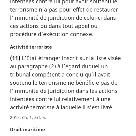
m
intentées contre lui pour avoir soutenu le
a
terrorisme n’a pas pour effet de restaurer
r
l’immunité de juridiction de celui-ci dans
g
ces actions ou dans tout appel ou
i
procédure d’exécution connexe.
n
a
N
Activité terroriste
l
o
e
(11)
L’État étranger inscrit sur la liste visée
t
:
au paragraphe (2) à l’égard duquel un
e
m
tribunal compétent a conclu qu’il avait
a
soutenu le terrorisme ne bénéficie pas de
r
l’immunité de juridiction dans les actions
g
intentées contre lui relativement à une
i
activité terroriste à laquelle il s’est livré.
n
a
2012, ch. 1, art. 5
l
e
N
Droit maritime
: