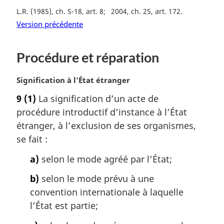
n
L.R. (1985), ch. S-18, art. 8
2004, ch. 25, art. 172
a
Version précédente
l
e
:
Procédure et réparation
N
Signification à l’État étranger
o
9
(1)
La signification d’un acte de
t
procédure introductif d’instance à l’État
e
m
étranger, à l’exclusion de ses organismes,
a
se fait :
r
g
a)
selon le mode agréé par l’État;
i
b)
selon le mode prévu à une
n
a
convention internationale à laquelle
l
l’État est partie;
e
: