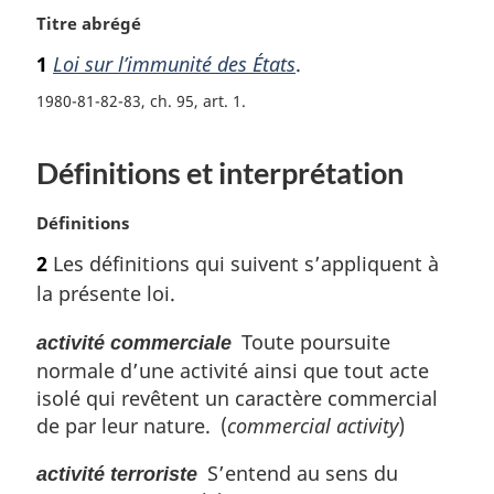
N
Titre abrégé
o
1
Loi sur l’immunité des États
.
t
e
1980-81-82-83, ch. 95, art. 1
m
a
Définitions et interprétation
r
g
i
N
Définitions
n
o
2
Les définitions qui suivent s’appliquent à
a
t
l
la présente loi.
e
e
m
:
Toute poursuite
activité commerciale
a
normale d’une activité ainsi que tout acte
r
g
isolé qui revêtent un caractère commercial
i
de par leur nature. (
commercial activity
)
n
a
S’entend au sens du
activité terroriste
l