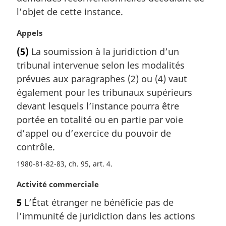
a
l’objet de cette instance.
l
e
N
Appels
:
o
(5)
La soumission à la juridiction d’un
t
tribunal intervenue selon les modalités
e
m
prévues aux paragraphes (2) ou (4) vaut
a
également pour les tribunaux supérieurs
r
devant lesquels l’instance pourra être
g
portée en totalité ou en partie par voie
i
d’appel ou d’exercice du pouvoir de
n
a
contrôle.
l
1980-81-82-83, ch. 95, art. 4
e
:
N
Activité commerciale
o
5
L’État étranger ne bénéficie pas de
t
l’immunité de juridiction dans les actions
e