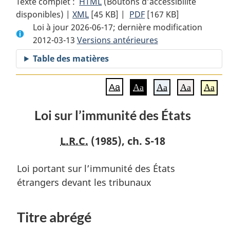
Texte complet :
HTML
Texte
(Boutons d’accessibilité
disponibles) |
XML
Texte
[45 KB]
complet
|
PDF
Texte
[167 KB]
Loi à jour 2026-06-17; dernière modification
complet
:
complet
2012-03-13
Versions antérieures
:
Loi
:
Loi
sur
Loi
Table des matières
sur
l’immunité
sur
l’immunité
des
l’immunité
Aa
Aa
Aa
Aa
Aa
des
États
des
États
États
Loi sur l’immunité des États
L.R.C.
(1985), ch. S-18
Loi portant sur l’immunité des États
étrangers devant les tribunaux
Titre abrégé