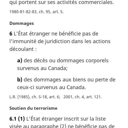
m
qui portent sur ses activités commerciales.
a
1980-81-82-83, ch. 95, art. 5
r
g
N
Dommages
i
o
n
6
L’État étranger ne bénéficie pas de
t
a
l’immunité de juridiction dans les actions
e
l
m
découlant :
e
a
:
a)
des décès ou dommages corporels
r
g
survenus au Canada;
i
b)
des dommages aux biens ou perte de
n
a
ceux-ci survenus au Canada.
l
L.R. (1985), ch. S-18, art. 6
2001, ch. 4, art. 121
e
:
N
Soutien du terrorisme
o
6.1
(1)
L’État étranger inscrit sur la liste
t
visée au paragraphe (2) ne bénéficie pas de
e