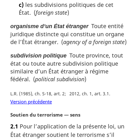
c)
les subdivisions politiques de cet
État. (
foreign state
)
Toute entité
organisme d’un État étranger
juridique distincte qui constitue un organe
de l’État étranger. (
agency of a foreign state
)
Toute province, tout
subdivision politique
état ou toute autre subdivision politique
similaire d’un État étranger à régime
fédéral. (
political subdivision
)
L.R. (1985), ch. S-18, art. 2
2012, ch. 1, art. 3.1
Version précédente
N
Soutien du terrorisme — sens
o
2.1
Pour l’application de la présente loi, un
t
État étranger soutient le terrorisme s’il
e