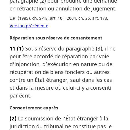
paragraphe (2) pour produire une demande
r
en rétractation ou annulation de jugement.
g
i
L.R. (1985), ch. S-18, art. 10
2004, ch. 25, art. 173
n
Version précédente
a
l
N
Réparation sous réserve de consentement
e
o
11
(1)
Sous réserve du paragraphe (3), il ne
:
t
peut être accordé de réparation par voie
e
m
d’injonction, d’exécution en nature ou de
a
récupération de biens fonciers ou autres
r
contre un État étranger, sauf dans les cas
g
et dans la mesure où celui-ci y a consenti
i
par écrit.
n
a
N
Consentement exprès
l
o
e
(2)
La soumission de l’État étranger à la
t
:
juridiction du tribunal ne constitue pas le
e