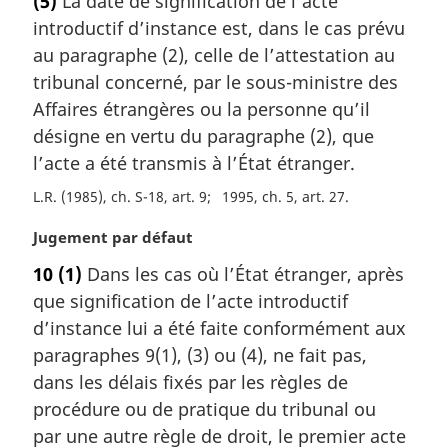
(5)
La date de signification de l’acte
t
l
introductif d’instance est, dans le cas prévu
e
e
m
au paragraphe (2), celle de l’attestation au
:
a
tribunal concerné, par le sous-ministre des
r
Affaires étrangères ou la personne qu’il
g
désigne en vertu du paragraphe (2), que
i
l’acte a été transmis à l’État étranger.
n
a
L.R. (1985), ch. S-18, art. 9
1995, ch. 5, art. 27
l
e
N
Jugement par défaut
:
o
10
(1)
Dans les cas où l’État étranger, après
t
que signification de l’acte introductif
e
m
d’instance lui a été faite conformément aux
a
paragraphes 9(1), (3) ou (4), ne fait pas,
r
dans les délais fixés par les règles de
g
procédure ou de pratique du tribunal ou
i
par une autre règle de droit, le premier acte
n