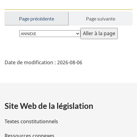
Page précédente
Page suivante
Choisissez
la
page
D
Date de modification :
2026-08-06
é
t
a
Site Web de la législation
i
l
Textes constitutionnels
s
Ressources connexes