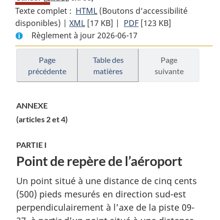
Texte complet :
HTML
Texte
(Boutons d’accessibilité
disponibles) |
XML
Texte
[17 KB]
complet
|
PDF
Texte
[123 KB]
Règlement à jour 2026-06-17
complet
:
complet
:
Règlement
:
Règlement
de
Règlement
Page
Table des
Page
précédente
matières
suivante
de
zonage
de
zonage
de
zonage
de
l’aéroport
de
ANNEXE
l’aéroport
international
l’aéroport
(articles 2 et 4)
international
de
international
de
Gander
de
PARTIE I
Gander
Gander
Point de repère de l’aéroport
Un point situé à une distance de cinq cents
(500) pieds mesurés en direction sud-est
perpendiculairement à l’axe de la piste 09-