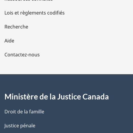
d
Lois et règlements codifiés
e
Recherche
l
Aide
a
Contactez-nous
p
a
g
Ministère de la Justice Canada
e
Droit de la famille
Justice pénale