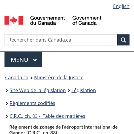
Language
English
Passer
Passer
Passer
au
à
à
selection
contenu
«
la
principal
À
version
propos
HTML
Recherche
R
Rec
de
simplifiée
d
ce
C
Menu
site
MENU
PRINCIPAL
You
Canada.ca
Ministère de la Justice
are
Site Web de la législation
Législation
here:
Règlements codifiés
C.R.C.
, ch. 83 - Table des matières
Règlement de zonage de l’aéroport international de
Gander (
C.R.C.
, ch. 83)