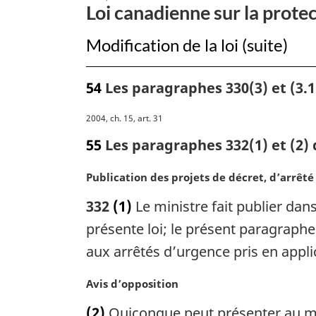
Loi canadienne sur la prote
renforcement
de
Modification de la loi (suite)
la
protection
54
Les paragraphes 330(3) et (3.1
de
l’environnemen
N
2004, ch. 15, art. 31
pour
o
55
Les paragraphes 332(1) et (2) 
un
t
Canada
e
N
Publication des projets de décret, d’arrêt
m
en
o
a
332
(1)
Le ministre fait publier dan
santé
t
r
e
présente loi; le présent paragraphe 
g
m
aux arrêtés d’urgence pris en applic
i
a
n
r
a
N
Avis d’opposition
g
l
o
i
(2)
Quiconque peut présenter au mi
e
t