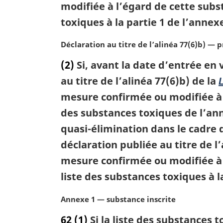
a
modifiée à l’égard de cette subs
l
toxiques à la partie 1 de l’anne
e
:
N
Déclaration au titre de l’alinéa 77(6)b) —
o
(2)
Si, avant la date d’entrée en 
t
e
au titre de l’alinéa 77(6)b) de la
m
mesure confirmée ou modifiée à 
a
des substances toxiques de l’ann
r
g
quasi-élimination dans le cadre d
i
déclaration publiée au titre de l
n
a
mesure confirmée ou modifiée à 
l
liste des substances toxiques à 
e
:
N
Annexe 1 — substance inscrite
o
62
(1)
Si la liste des substances 
t