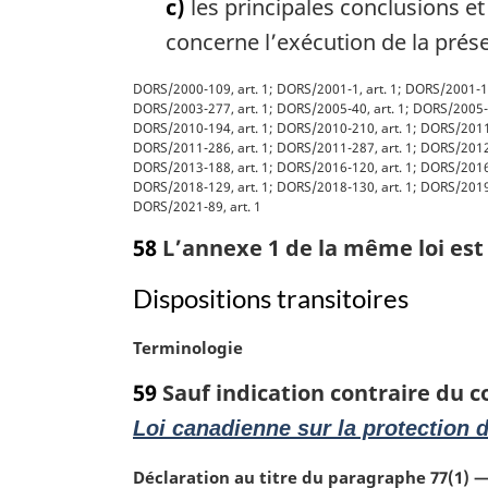
c)
les principales conclusions et
e
:
concerne l’exécution de la prés
N
DORS/2000-109, art. 1; DORS/2001-1, art. 1; DORS/2001-147
DORS/2003-277, art. 1; DORS/2005-40, art. 1; DORS/2005-46
o
DORS/2010-194, art. 1; DORS/2010-210, art. 1; DORS/2011-
t
DORS/2011-286, art. 1; DORS/2011-287, art. 1; DORS/2012-
e
DORS/2013-188, art. 1; DORS/2016-120, art. 1; DORS/2016-
DORS/2018-129, art. 1; DORS/2018-130, art. 1; DORS/2019-
m
DORS/2021-89, art. 1
a
r
58
L’annexe 1 de la même loi est 
g
i
Dispositions transitoires
n
a
N
Terminologie
l
o
59
Sauf indication contraire du c
e
t
:
e
Loi canadienne sur la protection 
m
a
N
Déclaration au titre du paragraphe 77(1) 