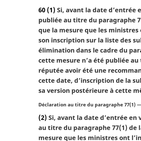
r
o
60
(1)
Si, avant la date d’entrée 
g
t
i
e
publiée au titre du paragraphe 7
n
m
que la mesure que les ministres
a
a
son inscription sur la liste des s
l
r
e
g
élimination dans le cadre du par
:
i
cette mesure n’a été publiée au t
n
a
réputée avoir été une recommandat
l
cette date, d’inscription de la s
e
sa version postérieure à cette 
:
N
Déclaration au titre du paragraphe 77(1) 
o
(2)
Si, avant la date d’entrée en 
t
e
au titre du paragraphe 77(1) de 
m
mesure que les ministres ont l’
a