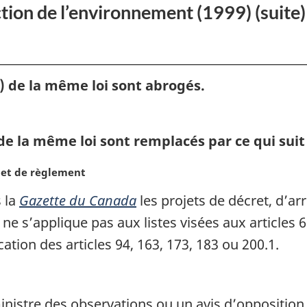
ction de l’environnement (1999) (suite)
renforcement
de
la
protection
) de la même loi sont abrogés.
de
t
l’environnement
pour
de la même loi sont remplacés par ce qui suit 
un
Canada
é et de règlement
en
s la
Gazette du Canada
les projets de décret, d’ar
santé
ne s’applique pas aux listes visées aux articles 6
ation des articles 94, 163, 173, 183 ou 200.1.
nistre des observations ou un avis d’opposition