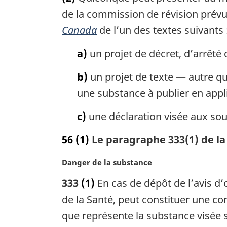
n
:
e
de la commission de révision prévue 
a
m
Canada
de l’un des textes suivants 
l
a
e
r
a)
un projet de décret, d’arrêté
:
g
i
b)
un projet de texte — autre qu
n
une substance à publier en applic
a
l
c)
une déclaration visée aux sous-
e
:
56
(1)
Le paragraphe 333(1) de la 
N
Danger de la substance
o
333
(1)
En cas de dépôt de l’avis d’
t
e
de la Santé, peut constituer une c
m
que représente la substance visée s
a