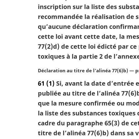
inscription sur la liste des subs
r
g
recommandée la réalisation de sa
i
qu’aucune déclaration confirmant
n
a
cette loi avant cette date, la m
l
77(2)d) de cette loi édicté par c
e
toxiques à la partie 2 de l’anne
:
N
Déclaration au titre de l’alinéa 77(6)b) —
o
61
(1)
Si, avant la date d’entrée 
t
e
publiée au titre de l’alinéa 77(6)
m
que la mesure confirmée ou modi
a
la liste des substances toxiques d
r
g
cadre du paragraphe 65(3) de cet
i
titre de l’alinéa 77(6)b) dans sa
n