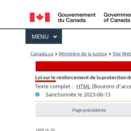
Language
selection
Menu
MENU
PRINCIPAL
You
Canada.ca
Ministère de la Justice
Site Web
are
here:
Loi sur le renforcement de la protection 
Texte complet :
HTML
Texte
(Boutons d’acces
Sanctionnée le 2023-06-13
complet
:
Page précédente
Loi
sur
le
1999, ch. 33