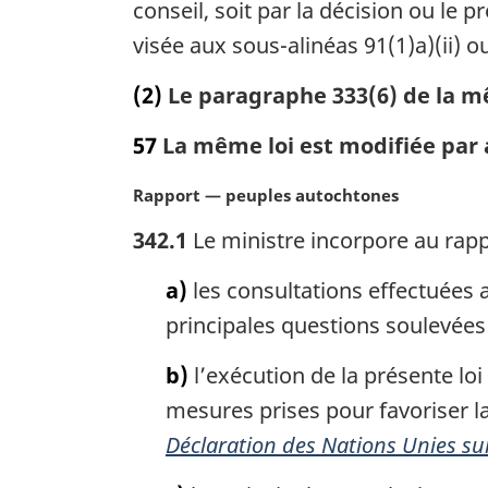
conseil, soit par la décision ou le p
r
g
visée aux sous-alinéas 91(1)a)(ii) ou 
i
n
(2)
Le paragraphe 333(6) de la m
a
l
57
La même loi est modifiée par ad
e
:
N
Rapport — peuples autochtones
o
342.1
Le ministre incorpore au rappo
t
e
a)
les consultations effectuées
m
a
principales questions soulevées 
r
g
b)
l’exécution de la présente lo
i
mesures prises pour favoriser la 
n
Déclaration des Nations Unies su
a
l