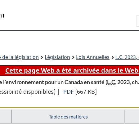
Passer
Passer
Passer
au
à
à
Recherche
contenu
«
la
principal
À
version
propos
HTML
de
simplifiée
ce
 de la législation
Législation
Lois Annuelles
L.C.
2023, 
site
Cette page Web a été archivée dans le Web
de l’environnement pour un Canada en santé (
L.C.
2023, ch.
sibilité disponibles) |
PDF
Texte
[667 KB]
complet
:
Table des matières
Loi
sur
le