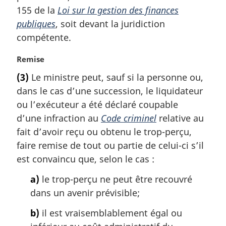
g
155 de la
Loi sur la gestion des finances
i
publiques
, soit devant la juridiction
n
a
compétente.
l
e
N
Remise
:
o
(3)
Le ministre peut, sauf si la personne ou,
t
dans le cas d’une succession, le liquidateur
e
m
ou l’exécuteur a été déclaré coupable
a
d’une infraction au
Code criminel
relative au
r
fait d’avoir reçu ou obtenu le trop-perçu,
g
faire remise de tout ou partie de celui-ci s’il
i
est convaincu que, selon le cas :
n
a
a)
le trop-perçu ne peut être recouvré
l
dans un avenir prévisible;
e
:
b)
il est vraisemblablement égal ou