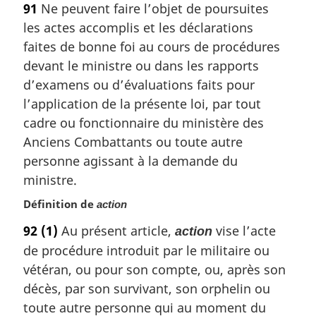
a
91
Ne peuvent faire l’objet de poursuites
t
l
les actes accomplis et les déclarations
e
e
m
faites de bonne foi au cours de procédures
:
a
devant le ministre ou dans les rapports
r
d’examens ou d’évaluations faits pour
g
l’application de la présente loi, par tout
i
cadre ou fonctionnaire du ministère des
n
a
Anciens Combattants ou toute autre
l
personne agissant à la demande du
e
ministre.
:
Définition de
action
92
(1)
Au présent article,
vise l’acte
action
de procédure introduit par le militaire ou
vétéran, ou pour son compte, ou, après son
décès, par son survivant, son orphelin ou
toute autre personne qui au moment du