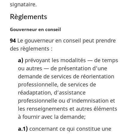
a
signataire.
l
Règlements
e
:
N
Gouverneur en conseil
o
94
Le gouverneur en conseil peut prendre
t
des règlements :
e
m
a)
prévoyant les modalités — de temps
a
ou autres — de présentation d’une
r
g
demande de services de réorientation
i
professionnelle, de services de
n
réadaptation, d’assistance
a
professionnelle ou d’indemnisation et
l
les renseignements et autres éléments
e
:
à fournir avec la demande;
a.1)
concernant ce qui constitue une