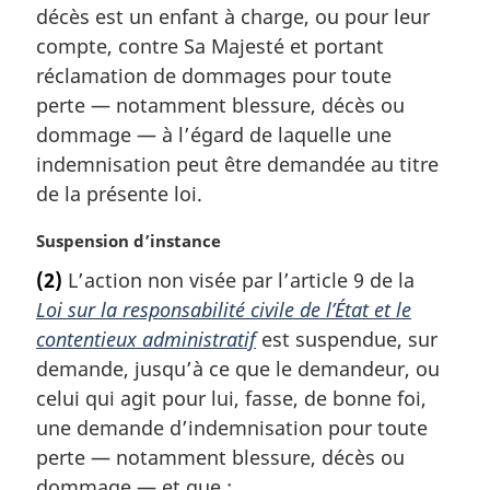
décès est un enfant à charge, ou pour leur
compte, contre Sa Majesté et portant
réclamation de dommages pour toute
perte — notamment blessure, décès ou
dommage — à l’égard de laquelle une
indemnisation peut être demandée au titre
de la présente loi.
N
Suspension d’instance
o
(2)
L’action non visée par l’article 9 de la
t
Loi sur la responsabilité civile de l’État et le
e
m
contentieux administratif
est suspendue, sur
a
demande, jusqu’à ce que le demandeur, ou
r
celui qui agit pour lui, fasse, de bonne foi,
g
une demande d’indemnisation pour toute
i
perte — notamment blessure, décès ou
n
a
dommage — et que :