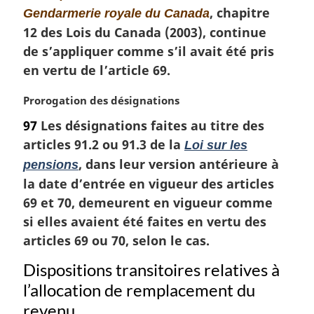
, chapitre
i
Gendarmerie royale du Canada
n
12 des Lois du Canada (2003), continue
a
de s’appliquer comme s’il avait été pris
l
en vertu de l’article 69.
e
:
N
Prorogation des désignations
o
97
Les désignations faites au titre des
t
articles 91.2 ou 91.3 de la
Loi sur les
e
m
, dans leur version antérieure à
pensions
a
la date d’entrée en vigueur des articles
r
69 et 70, demeurent en vigueur comme
g
si elles avaient été faites en vertu des
i
n
articles 69 ou 70, selon le cas.
a
Dispositions transitoires relatives à
l
e
l’allocation de remplacement du
:
revenu