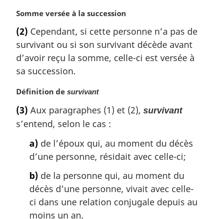
g
N
Somme versée à la succession
i
o
(2)
Cependant, si cette personne n’a pas de
n
t
a
survivant ou si son survivant décède avant
e
l
m
d’avoir reçu la somme, celle-ci est versée à
e
a
sa succession.
:
r
g
N
Définition de
survivant
i
o
(3)
Aux paragraphes (1) et (2),
n
survivant
t
a
s’entend, selon le cas :
e
l
m
a)
de l’époux qui, au moment du décès
e
a
:
d’une personne, résidait avec celle-ci;
r
g
b)
de la personne qui, au moment du
i
décès d’une personne, vivait avec celle-
n
a
ci dans une relation conjugale depuis au
l
moins un an.