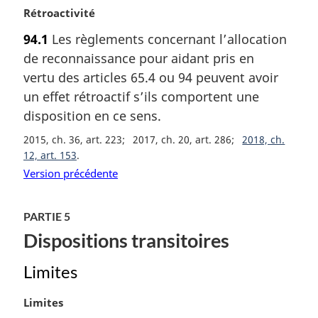
N
Rétroactivité
o
94.1
Les règlements concernant l’allocation
t
de reconnaissance pour aidant pris en
e
m
vertu des articles 65.4 ou 94 peuvent avoir
a
un effet rétroactif s’ils comportent une
r
disposition en ce sens.
g
i
2015, ch. 36, art. 223
2017, ch. 20, art. 286
2018, ch.
n
12, art. 153
a
Version précédente
l
e
:
PARTIE 5
Dispositions transitoires
Limites
N
Limites
o