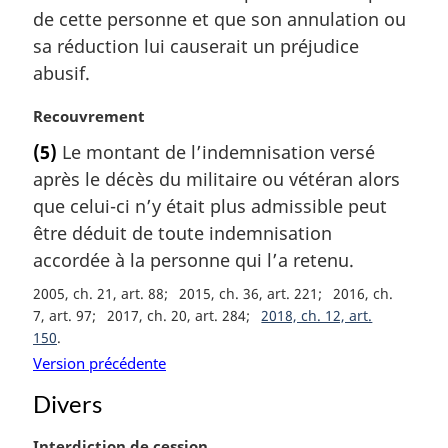
de cette personne et que son annulation ou
sa réduction lui causerait un préjudice
abusif.
N
Recouvrement
o
(5)
Le montant de l’indemnisation versé
t
après le décès du militaire ou vétéran alors
e
m
que celui-ci n’y était plus admissible peut
a
être déduit de toute indemnisation
r
accordée à la personne qui l’a retenu.
g
i
2005, ch. 21, art. 88
2015, ch. 36, art. 221
2016, ch.
n
7, art. 97
2017, ch. 20, art. 284
2018, ch. 12, art.
a
150
l
Version précédente
e
Divers
:
N
Interdiction de cession