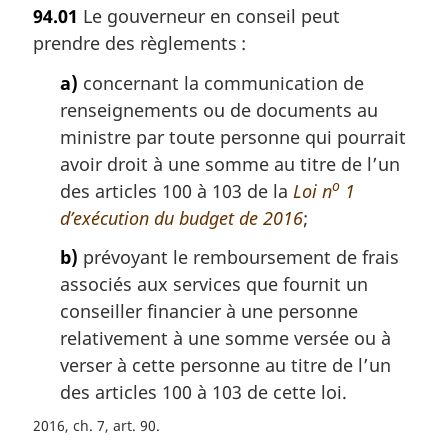
o
94.01
Le gouverneur en conseil peut
t
prendre des règlements :
e
m
a)
concernant la communication de
a
renseignements ou de documents au
r
g
ministre par toute personne qui pourrait
i
avoir droit à une somme au titre de l’un
n
o
des articles 100 à 103 de la
Loi n
1
a
d’exécution du budget de 2016
;
l
e
b)
prévoyant le remboursement de frais
:
associés aux services que fournit un
conseiller financier à une personne
relativement à une somme versée ou à
verser à cette personne au titre de l’un
des articles 100 à 103 de cette loi.
2016, ch. 7, art. 90