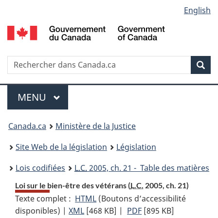
Language
English
Passer
Passer
Passer
au
à
à
selection
contenu
«
la
principal
À
version
propos
HTML
Recherche
R
Rec
de
simplifiée
d
ce
C
Menu
site
MENU
PRINCIPAL
You
Canada.ca
Ministère de la Justice
are
Site Web de la législation
Législation
here:
Lois codifiées
L.C.
2005, ch. 21 - Table des matières
Loi sur le bien-être des vétérans (
L.C.
2005, ch. 21)
Texte complet :
HTML
Texte
(Boutons d’accessibilité
disponibles) |
XML
Texte
[468 KB]
complet
|
PDF
Texte
[895 KB]