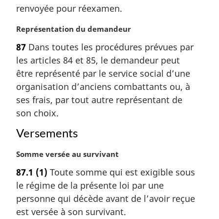
renvoyée pour réexamen.
i
n
N
Représentation du demandeur
a
o
l
87
Dans toutes les procédures prévues par
t
e
les articles 84 et 85, le demandeur peut
e
:
m
être représenté par le service social d’une
a
organisation d’anciens combattants ou, à
r
ses frais, par tout autre représentant de
g
son choix.
i
n
Versements
a
l
N
Somme versée au survivant
e
o
:
87.1
(1)
Toute somme qui est exigible sous
t
le régime de la présente loi par une
e
m
personne qui décède avant de l’avoir reçue
a
est versée à son survivant.
r