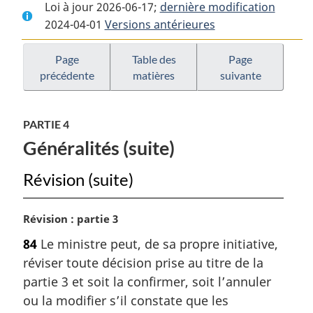
Loi à jour 2026-06-17;
complet
:
dernière modification
complet
2024-04-01
Versions antérieures
:
Loi
:
Loi
sur
Loi
sur
le
sur
Page
Table des
Page
précédente
matières
suivante
le
bien-
le
bien-
être
bien-
être
des
être
PARTIE 4
des
vétérans
des
Généralités (suite)
vétérans
vétérans
Révision (suite)
N
Révision : partie 3
o
84
Le ministre peut, de sa propre initiative,
t
réviser toute décision prise au titre de la
e
m
partie 3 et soit la confirmer, soit l’annuler
a
ou la modifier s’il constate que les
r