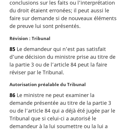
conclusions sur les faits ou l’interprétation
g
du droit étaient erronées; il peut aussi le
i
faire sur demande si de nouveaux éléments
n
a
de preuve lui sont présentés.
l
e
N
Révision : Tribunal
:
o
85
Le demandeur qui n’est pas satisfait
t
d’une décision du ministre prise au titre de
e
m
la partie 3 ou de l’article 84 peut la faire
a
réviser par le Tribunal.
r
g
N
Autorisation préalable du Tribunal
i
o
86
Le ministre ne peut examiner la
n
t
a
demande présentée au titre de la partie 3
e
l
m
ou de l’article 84 qui a déjà été jugée par le
e
a
Tribunal que si celui-ci a autorisé le
:
r
demandeur à la lui soumettre ou la lui a
g