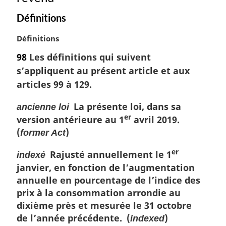
Définitions
N
Définitions
o
98
Les définitions qui suivent
t
s’appliquent au présent article et aux
e
m
articles 99 à 129.
a
r
La présente loi, dans sa
ancienne loi
g
er
version antérieure au 1
avril 2019.
i
(
)
former Act
n
a
er
Rajusté annuellement le 1
indexé
l
janvier, en fonction de l’augmentation
e
annuelle en pourcentage de l’indice des
:
prix à la consommation arrondie au
dixième près et mesurée le 31 octobre
de l’année précédente. (
)
indexed