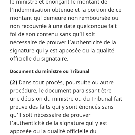
m
le ministre et énonçant le montant de
a
l’indemnisation obtenue et la portion de ce
r
montant qui demeure non remboursée ou
g
non recouvrée à une date quelconque fait
i
foi de son contenu sans qu’il soit
n
a
nécessaire de prouver l’authenticité de la
l
signature qui y est apposée ou la qualité
e
officielle du signataire.
:
N
Document du ministre ou Tribunal
o
(2)
Dans tout procès, poursuite ou autre
t
procédure, le document paraissant être
e
m
une décision du ministre ou du Tribunal fait
a
preuve des faits qui y sont énoncés sans
r
qu’il soit nécessaire de prouver
g
l’authenticité de la signature qui y est
i
apposée ou la qualité officielle du
n