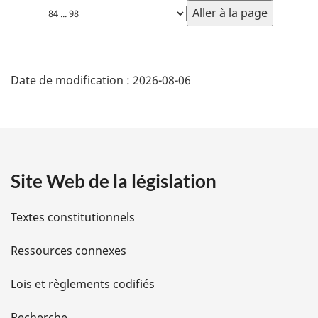
Choisissez
la
page
D
Date de modification :
2026-08-06
é
t
a
Site Web de la législation
i
l
Textes constitutionnels
s
Ressources connexes
d
Lois et règlements codifiés
e
Recherche