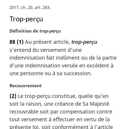
e
:
2017, ch. 20, art. 283
Trop-perçu
N
Définition de
trop-perçu
o
88
(1)
Au présent article,
trop-perçu
t
s’entend du versement d’une
e
m
indemnisation fait indûment ou de la partie
a
d’une indemnisation versée en excédent à
r
une personne ou à sa succession.
g
i
N
Recouvrement
n
o
a
(2)
Le trop-perçu constitue, quelle qu’en
t
l
soit la raison, une créance de Sa Majesté
e
e
m
recouvrable soit par compensation contre
:
a
tout versement à effectuer en vertu de la
r
présente loi, soit conformément à l’article