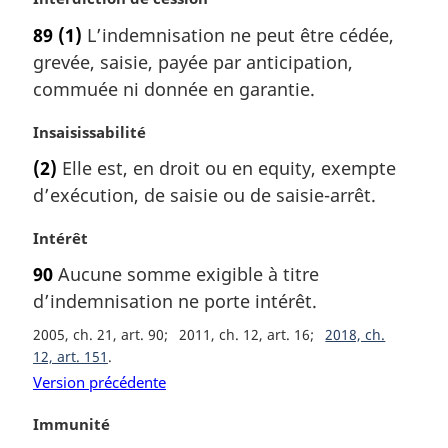
o
89
(1)
L’indemnisation ne peut être cédée,
t
grevée, saisie, payée par anticipation,
e
m
commuée ni donnée en garantie.
a
r
N
Insaisissabilité
g
o
(2)
Elle est, en droit ou en
equity
, exempte
i
t
d’exécution, de saisie ou de saisie-arrêt.
n
e
a
m
N
Intérêt
l
a
o
e
r
90
Aucune somme exigible à titre
t
:
g
d’indemnisation ne porte intérêt.
e
i
m
n
2005, ch. 21, art. 90
2011, ch. 12, art. 16
2018, ch.
a
a
12, art. 151
r
l
Version précédente
g
e
i
:
N
Immunité
n
o