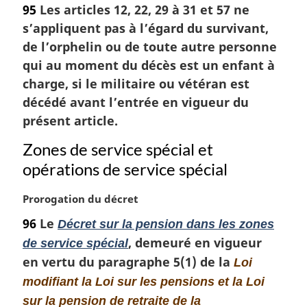
95
Les articles 12, 22, 29 à 31 et 57 ne
t
s’appliquent pas à l’égard du survivant,
e
m
de l’orphelin ou de toute autre personne
a
qui au moment du décès est un enfant à
r
charge, si le militaire ou vétéran est
g
décédé avant l’entrée en vigueur du
i
présent article.
n
a
Zones de service spécial et
l
e
opérations de service spécial
:
N
Prorogation du décret
o
96
Le
Décret sur la pension dans les zones
t
, demeuré en vigueur
de service spécial
e
m
en vertu du paragraphe 5(1) de la
Loi
a
modifiant la Loi sur les pensions et la Loi
r
sur la pension de retraite de la
g