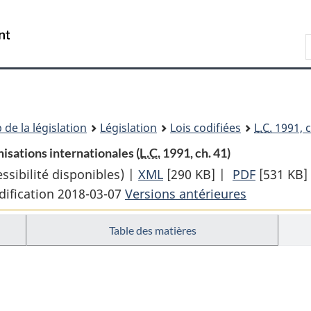
Passer
Passer
Passer
au
à
à
Recherche
contenu
«
la
principal
À
version
propos
HTML
de
simplifiée
ce
 de la législation
Législation
Lois codifiées
L.C.
1991, c
site
nisations internationales (
L.C.
1991, ch. 41)
sibilité disponibles) |
XML
Texte
[290 KB]
|
PDF
Texte
[531 KB]
dification 2018-03-07
Versions antérieures
complet
complet
:
:
Table des matières
Loi
Loi
sur
sur
les
les
missions
missions
étrangères
étrangèr