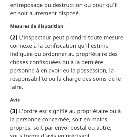
entreposage ou destruction ou pour qu’il
n
a
en soit autrement disposé.
l
e
N
Mesures de disposition
:
o
(2)
L’inspecteur peut prendre toute mesure
t
connexe à la confiscation qu’il estime
e
m
indiquée ou ordonner au propriétaire des
a
choses confisquées ou à la dernière
r
personne à en avoir eu la possession, la
g
responsabilité ou la charge des soins de le
i
faire.
n
a
N
Avis
l
o
e
(3)
L’ordre est signifié au propriétaire ou à
t
:
la personne concernée, soit en mains
e
m
propres, soit par envoi postal ou autre,
a
sous forme d’avis en précisant