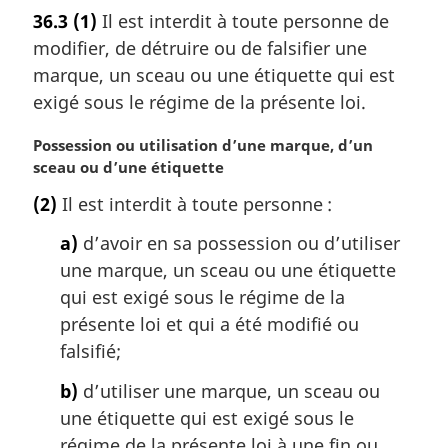
t
36.3
(1)
Il est interdit à toute personne de
e
modifier, de détruire ou de falsifier une
m
a
marque, un sceau ou une étiquette qui est
r
exigé sous le régime de la présente loi.
g
i
N
Possession ou utilisation d’une marque, d’un
n
o
sceau ou d’une étiquette
a
t
(2)
Il est interdit à toute personne :
l
e
e
m
a)
d’avoir en sa possession ou d’utiliser
:
a
une marque, un sceau ou une étiquette
r
qui est exigé sous le régime de la
g
i
présente loi et qui a été modifié ou
n
falsifié;
a
l
b)
d’utiliser une marque, un sceau ou
e
une étiquette qui est exigé sous le
:
régime de la présente loi à une fin ou