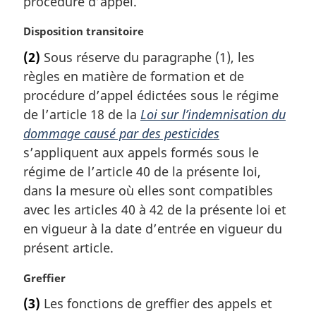
procédure d’appel.
:
r
g
N
Disposition transitoire
i
o
(2)
Sous réserve du paragraphe (1), les
n
t
a
règles en matière de formation et de
e
l
m
procédure d’appel édictées sous le régime
e
a
de l’article 18 de la
Loi sur l’indemnisation du
:
r
dommage causé par des pesticides
g
s’appliquent aux appels formés sous le
i
régime de l’article 40 de la présente loi,
n
a
dans la mesure où elles sont compatibles
l
avec les articles 40 à 42 de la présente loi et
e
en vigueur à la date d’entrée en vigueur du
:
présent article.
N
Greffier
o
(3)
Les fonctions de greffier des appels et
t