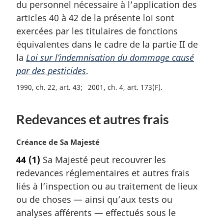
du personnel nécessaire à l’application des
e
m
articles 40 à 42 de la présente loi sont
a
exercées par les titulaires de fonctions
r
équivalentes dans le cadre de la partie II de
g
la
Loi sur l’indemnisation du dommage causé
i
par des pesticides
.
n
a
1990, ch. 22, art. 43
2001, ch. 4, art. 173(F)
l
e
:
Redevances et autres frais
N
Créance de Sa Majesté
o
44
(1)
Sa Majesté peut recouvrer les
t
redevances réglementaires et autres frais
e
m
liés à l’inspection ou au traitement de lieux
a
ou de choses — ainsi qu’aux tests ou
r
analyses afférents — effectués sous le
g