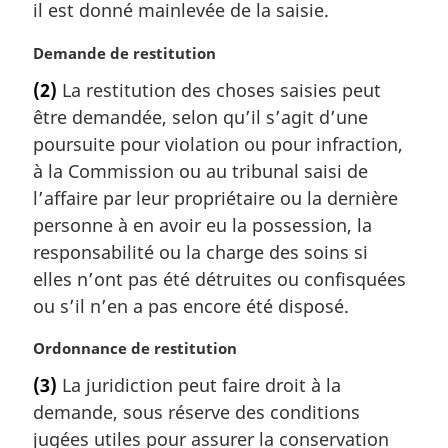
il est donné mainlevée de la saisie.
g
i
N
Demande de restitution
n
o
a
(2)
La restitution des choses saisies peut
t
l
être demandée, selon qu’il s’agit d’une
e
e
m
poursuite pour violation ou pour infraction,
:
a
à la Commission ou au tribunal saisi de
r
l’affaire par leur propriétaire ou la dernière
g
personne à en avoir eu la possession, la
i
responsabilité ou la charge des soins si
n
a
elles n’ont pas été détruites ou confisquées
l
ou s’il n’en a pas encore été disposé.
e
:
N
Ordonnance de restitution
o
(3)
La juridiction peut faire droit à la
t
demande, sous réserve des conditions
e
m
jugées utiles pour assurer la conservation