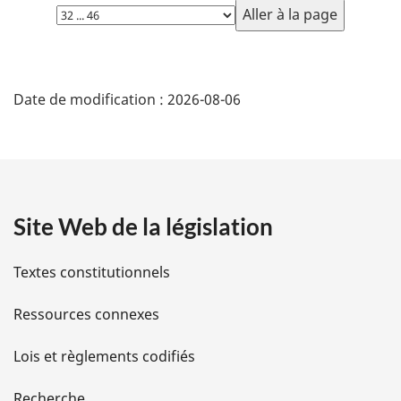
Choisissez
e
la
:
page
D
Date de modification :
2026-08-06
é
t
a
Site Web de la législation
i
l
Textes constitutionnels
s
Ressources connexes
d
Lois et règlements codifiés
e
Recherche