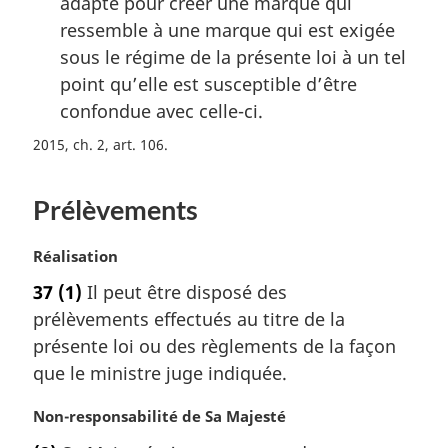
adapté pour créer une marque qui
ressemble à une marque qui est exigée
sous le régime de la présente loi à un tel
point qu’elle est susceptible d’être
confondue avec celle-ci.
2015, ch. 2, art. 106
Prélèvements
N
Réalisation
o
37
(1)
Il peut être disposé des
t
prélèvements effectués au titre de la
e
m
présente loi ou des règlements de la façon
a
que le ministre juge indiquée.
r
g
N
Non-responsabilité de Sa Majesté
i
o