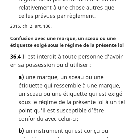
relativement à une chose autres que
celles prévues par règlement.
2015, ch. 2, art. 106
N
Confusion avec une marque, un sceau ou une
o
étiquette exigé sous le régime de la présente loi
t
36.4
Il est interdit à toute personne d’avoir
e
en sa possession ou d’utiliser :
m
a
a)
une marque, un sceau ou une
r
étiquette qui ressemble à une marque,
g
i
un sceau ou une étiquette qui est exigé
n
sous le régime de la présente loi à un tel
a
point qu’il est susceptible d’être
l
confondu avec celui-ci;
e
:
b)
un instrument qui est conçu ou