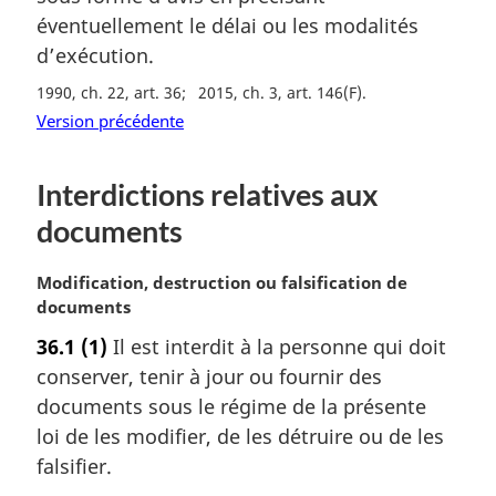
r
éventuellement le délai ou les modalités
g
d’exécution.
i
n
1990, ch. 22, art. 36
2015, ch. 3, art. 146(F)
a
Version précédente
l
e
:
Interdictions relatives aux
documents
N
Modification, destruction ou falsification de
o
documents
t
36.1
(1)
Il est interdit à la personne qui doit
e
conserver, tenir à jour ou fournir des
m
a
documents sous le régime de la présente
r
loi de les modifier, de les détruire ou de les
g
falsifier.
i