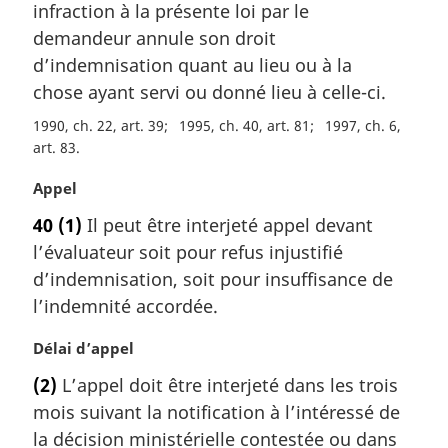
infraction à la présente loi par le
e
m
demandeur annule son droit
a
d’indemnisation quant au lieu ou à la
r
chose ayant servi ou donné lieu à celle-ci.
g
i
1990, ch. 22, art. 39
1995, ch. 40, art. 81
1997, ch. 6,
n
art. 83
a
N
Appel
l
o
e
40
(1)
Il peut être interjeté appel devant
t
:
l’évaluateur soit pour refus injustifié
e
m
d’indemnisation, soit pour insuffisance de
a
l’indemnité accordée.
r
g
N
Délai d’appel
i
o
(2)
L’appel doit être interjeté dans les trois
n
t
a
mois suivant la notification à l’intéressé de
e
l
m
la décision ministérielle contestée ou dans