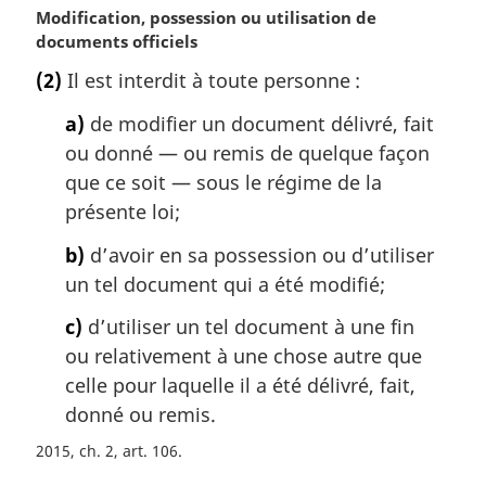
n
N
Modification, possession ou utilisation de
a
o
documents officiels
l
t
e
(2)
Il est interdit à toute personne :
e
:
m
a)
de modifier un document délivré, fait
a
ou donné — ou remis de quelque façon
r
que ce soit — sous le régime de la
g
i
présente loi;
n
b)
d’avoir en sa possession ou d’utiliser
a
l
un tel document qui a été modifié;
e
c)
d’utiliser un tel document à une fin
:
ou relativement à une chose autre que
celle pour laquelle il a été délivré, fait,
donné ou remis.
2015, ch. 2, art. 106