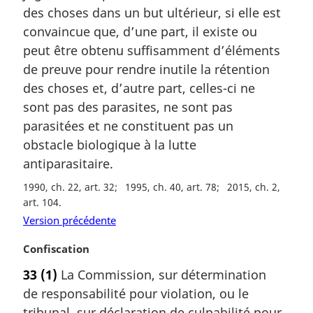
a
des choses dans un but ultérieur, si elle est
r
convaincue que, d’une part, il existe ou
g
peut être obtenu suffisamment d’éléments
i
de preuve pour rendre inutile la rétention
n
a
des choses et, d’autre part, celles-ci ne
l
sont pas des parasites, ne sont pas
e
parasitées et ne constituent pas un
:
obstacle biologique à la lutte
antiparasitaire.
1990, ch. 22, art. 32
1995, ch. 40, art. 78
2015, ch. 2,
art. 104
Version précédente
N
Confiscation
o
33
(1)
La Commission, sur détermination
t
de responsabilité pour violation, ou le
e
m
tribunal, sur déclaration de culpabilité pour