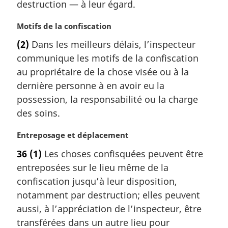
destruction — à leur égard.
e
:
N
Motifs de la confiscation
o
(2)
Dans les meilleurs délais, l’inspecteur
t
communique les motifs de la confiscation
e
m
au propriétaire de la chose visée ou à la
a
dernière personne à en avoir eu la
r
possession, la responsabilité ou la charge
g
des soins.
i
n
N
Entreposage et déplacement
a
o
l
36
(1)
Les choses confisquées peuvent être
t
e
entreposées sur le lieu même de la
e
:
m
confiscation jusqu’à leur disposition,
a
notamment par destruction; elles peuvent
r
aussi, à l’appréciation de l’inspecteur, être
g
transférées dans un autre lieu pour
i