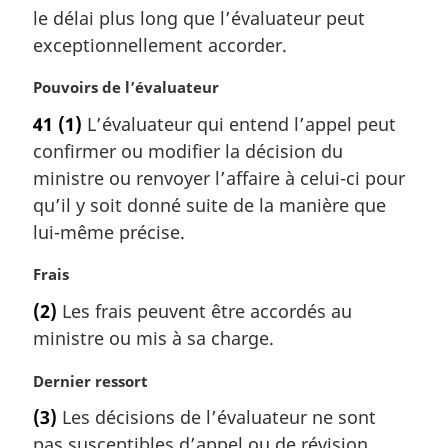
e
a
le délai plus long que l’évaluateur peut
:
r
exceptionnellement accorder.
g
i
N
Pouvoirs de l’évaluateur
n
o
a
41
(1)
L’évaluateur qui entend l’appel peut
t
l
confirmer ou modifier la décision du
e
e
m
ministre ou renvoyer l’affaire à celui-ci pour
:
a
qu’il y soit donné suite de la manière que
r
lui-même précise.
g
i
N
Frais
n
o
a
(2)
Les frais peuvent être accordés au
t
l
ministre ou mis à sa charge.
e
e
m
:
N
Dernier ressort
a
o
r
(3)
Les décisions de l’évaluateur ne sont
t
g
pas susceptibles d’appel ou de révision.
e