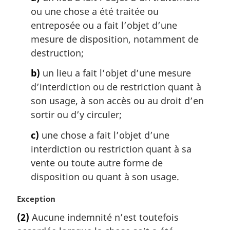
n
ou une chose a été traitée ou
a
entreposée ou a fait l’objet d’une
l
mesure de disposition, notamment de
e
:
destruction;
b)
un lieu a fait l’objet d’une mesure
d’interdiction ou de restriction quant à
son usage, à son accès ou au droit d’en
sortir ou d’y circuler;
c)
une chose a fait l’objet d’une
interdiction ou restriction quant à sa
vente ou toute autre forme de
disposition ou quant à son usage.
N
Exception
o
(2)
Aucune indemnité n’est toutefois
t