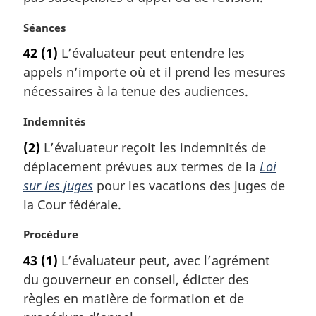
i
m
n
N
Séances
a
a
o
r
l
42
(1)
L’évaluateur peut entendre les
t
g
e
appels n’importe où et il prend les mesures
e
i
:
m
nécessaires à la tenue des audiences.
n
a
a
r
N
Indemnités
l
g
o
e
(2)
L’évaluateur reçoit les indemnités de
i
t
:
déplacement prévues aux termes de la
Loi
n
e
a
m
sur les juges
pour les vacations des juges de
l
a
la Cour fédérale.
e
r
:
g
N
Procédure
i
o
43
(1)
L’évaluateur peut, avec l’agrément
n
t
a
du gouverneur en conseil, édicter des
e
l
m
règles en matière de formation et de
e
a