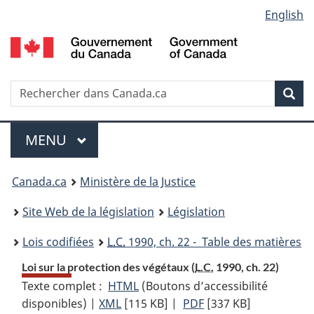
Language
English
Passer
Passer
Passer
au
à
à
selection
contenu
«
la
principal
À
version
propos
HTML
Recherche
R
Rec
de
simplifiée
d
ce
C
Menu
site
MENU
PRINCIPAL
You
Canada.ca
Ministère de la Justice
are
Site Web de la législation
Législation
here:
Lois codifiées
L.C.
1990, ch. 22 - Table des matières
Loi sur la protection des végétaux (
L.C.
1990, ch. 22)
Texte complet :
HTML
Texte
(Boutons d’accessibilité
disponibles) |
XML
Texte
[115 KB]
complet
|
PDF
Texte
[337 KB]