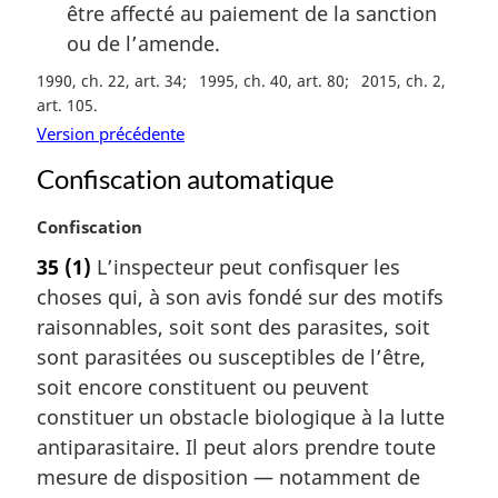
être affecté au paiement de la sanction
ou de l’amende.
1990, ch. 22, art. 34
1995, ch. 40, art. 80
2015, ch. 2,
art. 105
Version précédente
Confiscation automatique
N
Confiscation
o
35
(1)
L’inspecteur peut confisquer les
t
choses qui, à son avis fondé sur des motifs
e
m
raisonnables, soit sont des parasites, soit
a
sont parasitées ou susceptibles de l’être,
r
soit encore constituent ou peuvent
g
constituer un obstacle biologique à la lutte
i
antiparasitaire. Il peut alors prendre toute
n
a
mesure de disposition — notamment de
l