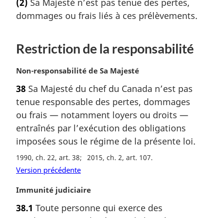
(2)
Sa Majesté n’est pas tenue des pertes,
n
t
a
dommages ou frais liés à ces prélèvements.
e
l
m
e
a
Restriction de la responsabilité
:
r
g
i
N
Non-responsabilité de Sa Majesté
n
o
38
Sa Majesté du chef du Canada n’est pas
a
t
tenue responsable des pertes, dommages
l
e
e
m
ou frais — notamment loyers ou droits —
:
a
entraînés par l’exécution des obligations
r
imposées sous le régime de la présente loi.
g
i
1990, ch. 22, art. 38
2015, ch. 2, art. 107
n
Version précédente
a
l
N
Immunité judiciaire
e
o
38.1
Toute personne qui exerce des
:
t