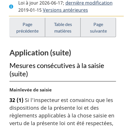
Loi à jour 2026-06-17;
complet
:
dernière modification
complet
2019-01-15
Versions antérieures
:
Loi
:
Loi
sur
Loi
sur
la
sur
Page
Table des
Page
précédente
matières
suivante
la
protection
la
protection
des
protection
des
végétaux
des
Application (suite)
végétaux
végétaux
Mesures consécutives à la saisie
(suite)
N
Mainlevée de saisie
o
32
(1)
Si l’inspecteur est convaincu que les
t
dispositions de la présente loi et des
e
m
règlements applicables à la chose saisie en
a
vertu de la présente loi ont été respectées,
r