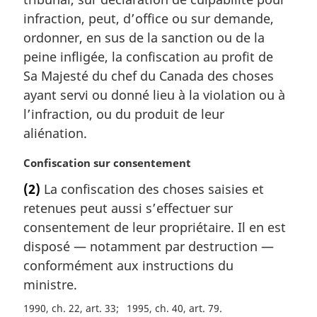
a
infraction, peut, d’office ou sur demande,
r
ordonner, en sus de la sanction ou de la
g
peine infligée, la confiscation au profit de
i
Sa Majesté du chef du Canada des choses
n
a
ayant servi ou donné lieu à la violation ou à
l
l’infraction, ou du produit de leur
e
aliénation.
:
N
Confiscation sur consentement
o
(2)
La confiscation des choses saisies et
t
retenues peut aussi s’effectuer sur
e
m
consentement de leur propriétaire. Il en est
a
disposé — notamment par destruction —
r
conformément aux instructions du
g
ministre.
i
n
1990, ch. 22, art. 33
1995, ch. 40, art. 79