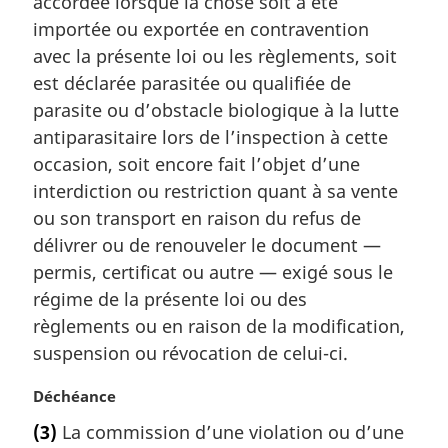
accordée lorsque la chose soit a été
e
m
importée ou exportée en contravention
a
avec la présente loi ou les règlements, soit
r
est déclarée parasitée ou qualifiée de
g
parasite ou d’obstacle biologique à la lutte
i
antiparasitaire lors de l’inspection à cette
n
a
occasion, soit encore fait l’objet d’une
l
interdiction ou restriction quant à sa vente
e
ou son transport en raison du refus de
:
délivrer ou de renouveler le document —
permis, certificat ou autre — exigé sous le
régime de la présente loi ou des
règlements ou en raison de la modification,
suspension ou révocation de celui-ci.
N
Déchéance
o
(3)
La commission d’une violation ou d’une
t