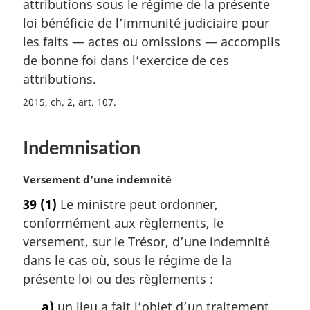
attributions sous le régime de la présente
e
m
loi bénéficie de l’immunité judiciaire pour
a
les faits — actes ou omissions — accomplis
r
de bonne foi dans l’exercice de ces
g
attributions.
i
n
2015, ch. 2, art. 107
a
l
e
Indemnisation
:
N
Versement d’une indemnité
o
39
(1)
Le ministre peut ordonner,
t
conformément aux règlements, le
e
m
versement, sur le Trésor, d’une indemnité
a
dans le cas où, sous le régime de la
r
présente loi ou des règlements :
g
i
a)
un lieu a fait l’objet d’un traitement