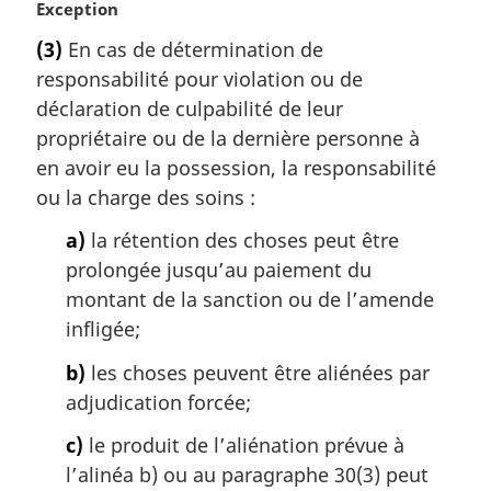
N
Exception
a
o
l
(3)
En cas de détermination de
t
e
responsabilité pour violation ou de
e
:
m
déclaration de culpabilité de leur
a
propriétaire ou de la dernière personne à
r
en avoir eu la possession, la responsabilité
g
ou la charge des soins :
i
n
a)
la rétention des choses peut être
a
prolongée jusqu’au paiement du
l
montant de la sanction ou de l’amende
e
:
infligée;
b)
les choses peuvent être aliénées par
adjudication forcée;
c)
le produit de l’aliénation prévue à
l’alinéa b) ou au paragraphe 30(3) peut