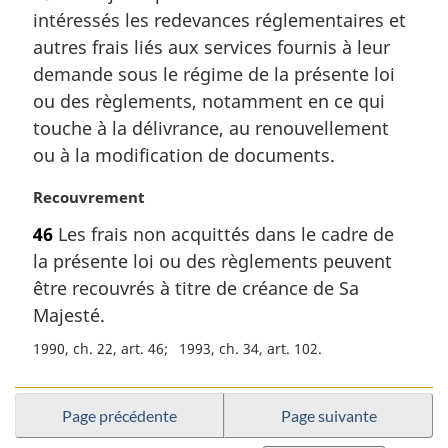
t
e
intéressés les redevances réglementaires et
e
:
m
autres frais liés aux services fournis à leur
a
demande sous le régime de la présente loi
r
ou des règlements, notamment en ce qui
g
touche à la délivrance, au renouvellement
i
ou à la modification de documents.
n
a
N
Recouvrement
l
o
e
46
Les frais non acquittés dans le cadre de
t
:
la présente loi ou des règlements peuvent
e
m
être recouvrés à titre de créance de Sa
a
Majesté.
r
1990, ch. 22, art. 46
1993, ch. 34, art. 102
g
i
n
Page précédente
Page suivante
a
l