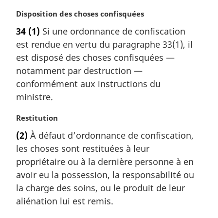
a
l
N
Disposition des choses confisquées
e
o
34
(1)
Si une ordonnance de confiscation
:
t
est rendue en vertu du paragraphe 33(1), il
e
m
est disposé des choses confisquées —
a
notamment par destruction —
r
conformément aux instructions du
g
ministre.
i
n
N
Restitution
a
o
l
(2)
À défaut d’ordonnance de confiscation,
t
e
les choses sont restituées à leur
e
:
m
propriétaire ou à la dernière personne à en
a
avoir eu la possession, la responsabilité ou
r
la charge des soins, ou le produit de leur
g
aliénation lui est remis.
i
n