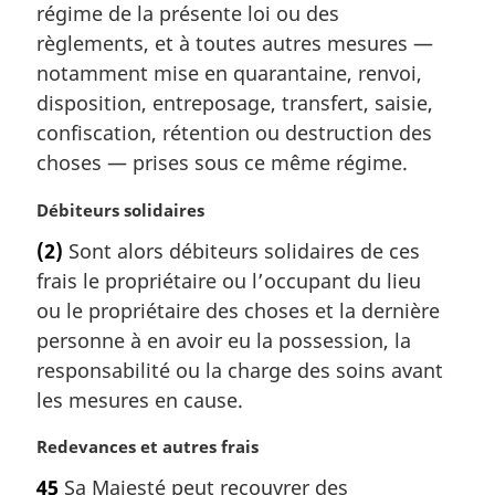
régime de la présente loi ou des
i
règlements, et à toutes autres mesures —
n
a
notamment mise en quarantaine, renvoi,
l
disposition, entreposage, transfert, saisie,
e
confiscation, rétention ou destruction des
:
choses — prises sous ce même régime.
N
Débiteurs solidaires
o
(2)
Sont alors débiteurs solidaires de ces
t
frais le propriétaire ou l’occupant du lieu
e
m
ou le propriétaire des choses et la dernière
a
personne à en avoir eu la possession, la
r
responsabilité ou la charge des soins avant
g
les mesures en cause.
i
n
N
Redevances et autres frais
a
o
l
45
Sa Majesté peut recouvrer des