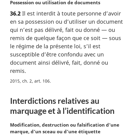
N
Possession ou utilisation de documents
o
36.2
Il est interdit à toute personne d’avoir
t
en sa possession ou d’utiliser un document
e
m
qui n’est pas délivré, fait ou donné — ou
a
remis de quelque façon que ce soit — sous
r
le régime de la présente loi, s’il est
g
susceptible d’être confondu avec un
i
document ainsi délivré, fait, donné ou
n
a
remis.
l
2015, ch. 2, art. 106
e
:
Interdictions relatives au
marquage et à l’identification
N
Modification, destruction ou falsification d’une
o
marque, d’un sceau ou d’une étiquette