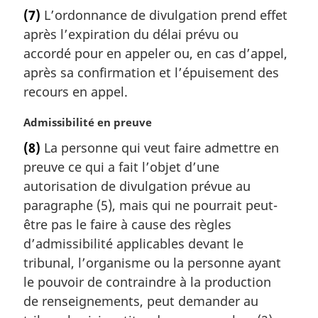
o
l
(7)
L’ordonnance de divulgation prend effet
t
e
après l’expiration du délai prévu ou
e
:
m
accordé pour en appeler ou, en cas d’appel,
a
après sa confirmation et l’épuisement des
r
recours en appel.
g
i
N
Admissibilité en preuve
n
o
a
(8)
La personne qui veut faire admettre en
t
l
preuve ce qui a fait l’objet d’une
e
e
m
autorisation de divulgation prévue au
:
a
paragraphe (5), mais qui ne pourrait peut-
r
être pas le faire à cause des règles
g
d’admissibilité applicables devant le
i
tribunal, l’organisme ou la personne ayant
n
a
le pouvoir de contraindre à la production
l
de renseignements, peut demander au
e