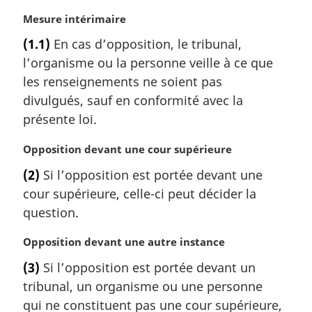
N
Mesure intérimaire
o
(1.1)
En cas d’opposition, le tribunal,
t
l’organisme ou la personne veille à ce que
e
m
les renseignements ne soient pas
a
divulgués, sauf en conformité avec la
r
présente loi.
g
i
N
Opposition devant une cour supérieure
n
o
a
(2)
Si l’opposition est portée devant une
t
l
cour supérieure, celle-ci peut décider la
e
e
m
question.
:
a
r
N
Opposition devant une autre instance
g
o
(3)
Si l’opposition est portée devant un
i
t
tribunal, un organisme ou une personne
n
e
a
m
qui ne constituent pas une cour supérieure,