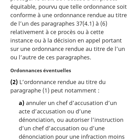
g
équitable, pourvu que telle ordonnance soit
i
conforme à une ordonnance rendue au titre
n
a
de l’un des paragraphes 37(4.1) à (6)
l
relativement à ce procès ou à cette
e
instance ou à la décision en appel portant
:
sur une ordonnance rendue au titre de l’un
ou l’autre de ces paragraphes.
N
Ordonnances éventuelles
o
(2)
L’ordonnance rendue au titre du
t
paragraphe (1) peut notamment :
e
m
a)
annuler un chef d’accusation d’un
a
acte d’accusation ou d’une
r
g
dénonciation, ou autoriser l’instruction
i
d’un chef d’accusation ou d’une
n
dénonciation pour une infraction moins
a