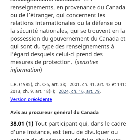
renseignements, en provenance du Canada
ou de l’étranger, qui concernent les
relations internationales ou la défense ou
la sécurité nationales, qui se trouvent en la
possession du gouvernement du Canada et
qui sont du type des renseignements à
l’égard desquels celui-ci prend des
mesures de protection. (
sensitive
information
)
L.R. (1985), ch. C-5, art. 38
2001, ch. 41, art. 43 et 141
2013, ch. 9, art. 18(F)
2024, ch. 16, art. 79
Version précédente
N
Avis au procureur général du Canada
o
38.01
(1)
Tout participant qui, dans le cadre
t
d’une instance, est tenu de divulguer ou
e
m