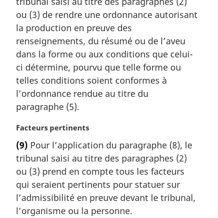
tribunal saisi au titre des paragraphes (2)
:
ou (3) de rendre une ordonnance autorisant
la production en preuve des
renseignements, du résumé ou de l’aveu
dans la forme ou aux conditions que celui-
ci détermine, pourvu que telle forme ou
telles conditions soient conformes à
l’ordonnance rendue au titre du
paragraphe (5).
N
Facteurs pertinents
o
(9)
Pour l’application du paragraphe (8), le
t
tribunal saisi au titre des paragraphes (2)
e
m
ou (3) prend en compte tous les facteurs
a
qui seraient pertinents pour statuer sur
r
l’admissibilité en preuve devant le tribunal,
g
l’organisme ou la personne.
i