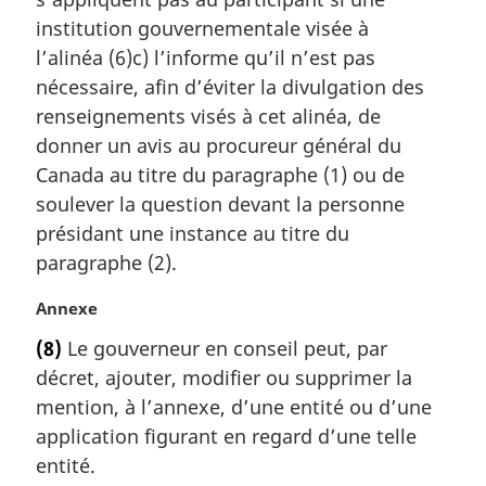
e
m
institution gouvernementale visée à
a
l’alinéa (6)c) l’informe qu’il n’est pas
r
nécessaire, afin d’éviter la divulgation des
g
renseignements visés à cet alinéa, de
i
donner un avis au procureur général du
n
a
Canada au titre du paragraphe (1) ou de
l
soulever la question devant la personne
e
présidant une instance au titre du
:
paragraphe (2).
N
Annexe
o
(8)
Le gouverneur en conseil peut, par
t
décret, ajouter, modifier ou supprimer la
e
m
mention, à l’annexe, d’une entité ou d’une
a
application figurant en regard d’une telle
r
entité.
g