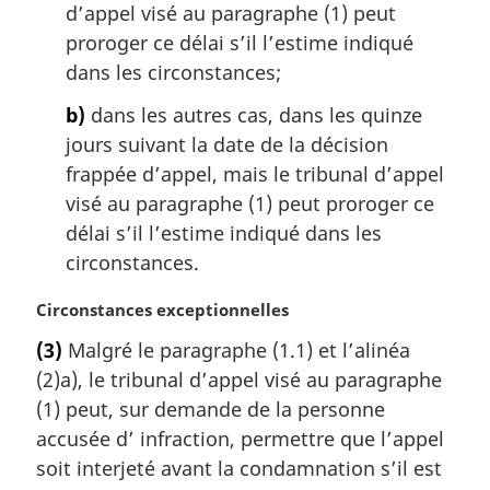
d’appel visé au paragraphe (1) peut
a
proroger ce délai s’il l’estime indiqué
l
dans les circonstances;
e
:
b)
dans les autres cas, dans les quinze
jours suivant la date de la décision
frappée d’appel, mais le tribunal d’appel
visé au paragraphe (1) peut proroger ce
délai s’il l’estime indiqué dans les
circonstances.
N
Circonstances exceptionnelles
o
(3)
Malgré le paragraphe (1.1) et l’alinéa
t
(2)a), le tribunal d’appel visé au paragraphe
e
m
(1) peut, sur demande de la personne
a
accusée d’ infraction, permettre que l’appel
r
soit interjeté avant la condamnation s’il est
g