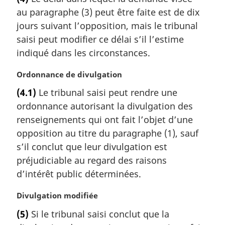
t
au paragraphe (3) peut être faite est de dix
e
m
jours suivant l’opposition, mais le tribunal
a
saisi peut modifier ce délai s’il l’estime
r
indiqué dans les circonstances.
g
i
N
Ordonnance de divulgation
n
o
a
(4.1)
Le tribunal saisi peut rendre une
t
l
ordonnance autorisant la divulgation des
e
e
m
renseignements qui ont fait l’objet d’une
:
a
opposition au titre du paragraphe (1), sauf
r
s’il conclut que leur divulgation est
g
préjudiciable au regard des raisons
i
d’intérêt public déterminées.
n
a
N
Divulgation modifiée
l
o
e
(5)
Si le tribunal saisi conclut que la
t
: