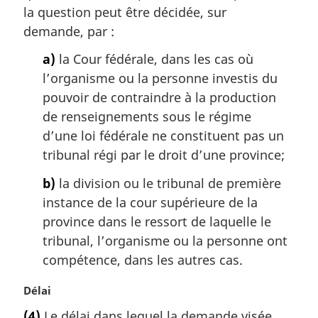
l
a
la question peut être décidée, sur
e
r
demande, par :
:
g
i
a)
la Cour fédérale, dans les cas où
n
l’organisme ou la personne investis du
a
pouvoir de contraindre à la production
l
de renseignements sous le régime
e
:
d’une loi fédérale ne constituent pas un
tribunal régi par le droit d’une province;
b)
la division ou le tribunal de première
instance de la cour supérieure de la
province dans le ressort de laquelle le
tribunal, l’organisme ou la personne ont
compétence, dans les autres cas.
N
Délai
o
(4)
Le délai dans lequel la demande visée