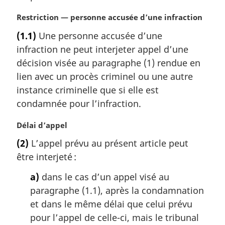
N
Restriction — personne accusée d’une infraction
o
(1.1)
Une personne accusée d’une
t
infraction ne peut interjeter appel d’une
e
m
décision visée au paragraphe (1) rendue en
a
lien avec un procès criminel ou une autre
r
instance criminelle que si elle est
g
condamnée pour l’infraction.
i
n
N
Délai d’appel
a
o
l
(2)
L’appel prévu au présent article peut
t
e
être interjeté :
e
:
m
a)
dans le cas d’un appel visé au
a
paragraphe (1.1), après la condamnation
r
g
et dans le même délai que celui prévu
i
pour l’appel de celle-ci, mais le tribunal
n