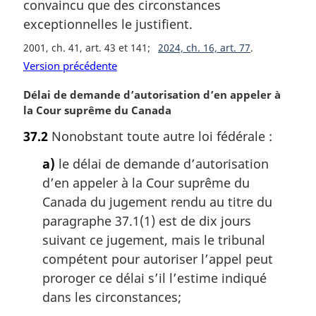
convaincu que des circonstances
i
exceptionnelles le justifient.
n
a
2001, ch. 41, art. 43 et 141
2024, ch. 16, art. 77
l
Version précédente
e
:
N
Délai de demande d’autorisation d’en appeler à
o
la Cour suprême du Canada
t
37.2
Nonobstant toute autre loi fédérale :
e
m
a)
le délai de demande d’autorisation
a
d’en appeler à la Cour suprême du
r
Canada du jugement rendu au titre du
g
i
paragraphe 37.1(1) est de dix jours
n
suivant ce jugement, mais le tribunal
a
compétent pour autoriser l’appel peut
l
proroger ce délai s’il l’estime indiqué
e
dans les circonstances;
: