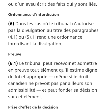
ou d’un aveu écrit des faits qui y sont liés.
N
Ordonnance d’interdiction
o
(6)
Dans les cas où le tribunal n’autorise
t
pas la divulgation au titre des paragraphes
e
m
(4.1) ou (5), il rend une ordonnance
a
interdisant la divulgation.
r
g
N
Preuve
i
o
(6.1)
Le tribunal peut recevoir et admettre
n
t
a
en preuve tout élément qu’il estime digne
e
l
m
de foi et approprié — même si le droit
e
a
canadien ne prévoit pas par ailleurs son
:
r
admissibilité — et peut fonder sa décision
g
sur cet élément.
i
n
N
Prise d’effet de la décision
a