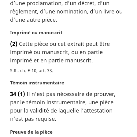
d’une proclamation, d’un décret, d’un
i
règlement, d’une nomination, d’un livre ou
n
a
d’une autre pièce.
l
e
N
Imprimé ou manuscrit
:
o
(2)
Cette pièce ou cet extrait peut être
t
imprimé ou manuscrit, ou en partie
e
m
imprimé et en partie manuscrit.
a
S.R., ch. E-10, art. 33
r
g
N
Témoin instrumentaire
i
o
n
34
(1)
Il n’est pas nécessaire de prouver,
t
a
par le témoin instrumentaire, une pièce
e
l
m
pour la validité de laquelle l’attestation
e
a
n’est pas requise.
:
r
g
N
Preuve de la pièce
i