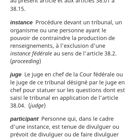
au présent article et aux articles 38.01 à
e
m
38.15.
a
r
Procédure devant un tribunal, un
instance
g
organisme ou une personne ayant le
i
pouvoir de contraindre la production de
n
renseignements, à l’exclusion d’une
a
instance fédérale
au sens de l’article 38.2.
l
(
proceeding
)
e
:
Le juge en chef de la Cour fédérale ou
juge
le juge de ce tribunal désigné par le juge en
chef pour statuer sur les questions dont est
saisi le tribunal en application de l’article
38.04. (
judge
)
Personne qui, dans le cadre
participant
d’une instance, est tenue de divulguer ou
prévoit de divulguer ou de faire divulguer