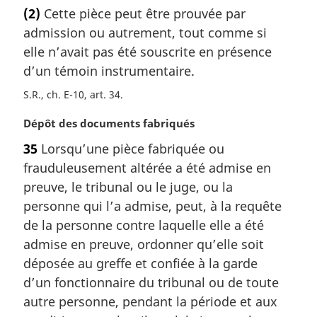
o
(2)
Cette pièce peut être prouvée par
n
t
a
admission ou autrement, tout comme si
e
l
m
elle n’avait pas été souscrite en présence
e
a
d’un témoin instrumentaire.
:
r
S.R., ch. E-10, art. 34
g
i
N
Dépôt des documents fabriqués
n
o
a
35
Lorsqu’une pièce fabriquée ou
t
l
frauduleusement altérée a été admise en
e
e
m
preuve, le tribunal ou le juge, ou la
:
a
personne qui l’a admise, peut, à la requête
r
de la personne contre laquelle elle a été
g
admise en preuve, ordonner qu’elle soit
i
déposée au greffe et confiée à la garde
n
a
d’un fonctionnaire du tribunal ou de toute
l
autre personne, pendant la période et aux
e