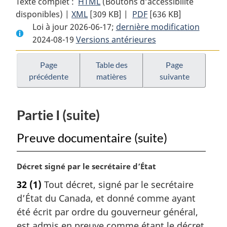
Texte complet :
HTML
Texte
(Boutons d’accessibilité
disponibles) |
XML
Texte
[309 KB]
complet
|
PDF
Texte
[636 KB]
Loi à jour 2026-06-17;
complet
:
dernière modification
complet
2024-08-19
Versions antérieures
:
Loi
:
Loi
sur
Loi
sur
la
sur
Page
Table des
Page
précédente
matières
suivante
la
preuve
la
preuve
au
preuve
au
Canada
au
Partie I (suite)
Canada
Canada
Preuve documentaire (suite)
N
Décret signé par le secrétaire d’État
o
32
(1)
Tout décret, signé par le secrétaire
t
d’État du Canada, et donné comme ayant
e
m
été écrit par ordre du gouverneur général,
a
est admis en preuve comme étant le décret