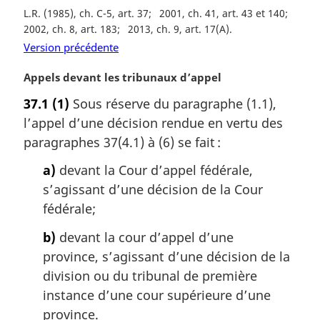
n
L.R. (1985), ch. C-5, art. 37
2001, ch. 41, art. 43 et 140
a
2002, ch. 8, art. 183
2013, ch. 9, art. 17(A)
l
Version précédente
e
:
N
Appels devant les tribunaux d’appel
o
37.1
(1)
Sous réserve du paragraphe (1.1),
t
l’appel d’une décision rendue en vertu des
e
m
paragraphes 37(4.1) à (6) se fait :
a
a)
devant la Cour d’appel fédérale,
r
g
s’agissant d’une décision de la Cour
i
fédérale;
n
a
b)
devant la cour d’appel d’une
l
province, s’agissant d’une décision de la
e
division ou du tribunal de première
:
instance d’une cour supérieure d’une
province.