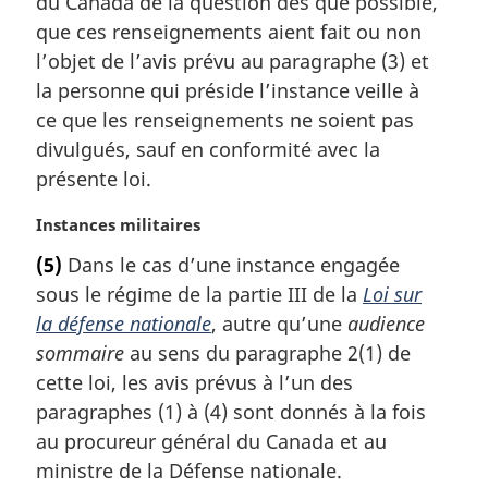
du Canada de la question dès que possible,
:
que ces renseignements aient fait ou non
l’objet de l’avis prévu au paragraphe (3) et
la personne qui préside l’instance veille à
ce que les renseignements ne soient pas
divulgués, sauf en conformité avec la
présente loi.
N
Instances militaires
o
(5)
Dans le cas d’une instance engagée
t
sous le régime de la partie III de la
Loi sur
e
m
la défense nationale
, autre qu’une
audience
a
sommaire
au sens du paragraphe 2(1) de
r
cette loi, les avis prévus à l’un des
g
paragraphes (1) à (4) sont donnés à la fois
i
au procureur général du Canada et au
n
a
ministre de la Défense nationale.