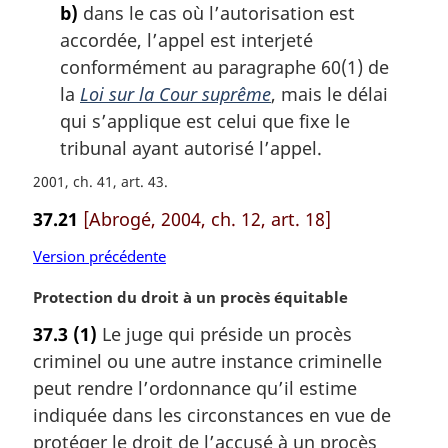
b)
dans le cas où l’autorisation est
accordée, l’appel est interjeté
conformément au paragraphe 60(1) de
la
Loi sur la Cour suprême
, mais le délai
qui s’applique est celui que fixe le
tribunal ayant autorisé l’appel.
2001, ch. 41, art. 43
37.21
[Abrogé, 2004, ch. 12, art. 18]
Version précédente
N
Protection du droit à un procès équitable
o
37.3
(1)
Le juge qui préside un procès
t
criminel ou une autre instance criminelle
e
m
peut rendre l’ordonnance qu’il estime
a
indiquée dans les circonstances en vue de
r
protéger le droit de l’accusé à un procès