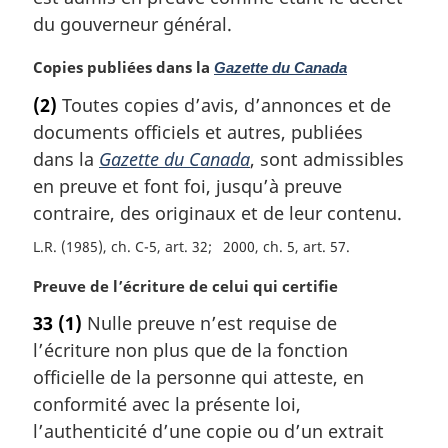
r
du gouverneur général.
g
i
N
Copies publiées dans la
Gazette du Canada
n
o
a
(2)
Toutes copies d’avis, d’annonces et de
t
l
documents officiels et autres, publiées
e
e
m
dans la
Gazette du Canada
, sont admissibles
:
a
en preuve et font foi, jusqu’à preuve
r
contraire, des originaux et de leur contenu.
g
i
L.R. (1985), ch. C-5, art. 32
2000, ch. 5, art. 57
n
N
Preuve de l’écriture de celui qui certifie
a
o
l
33
(1)
Nulle preuve n’est requise de
t
e
l’écriture non plus que de la fonction
e
:
m
officielle de la personne qui atteste, en
a
conformité avec la présente loi,
r
l’authenticité d’une copie ou d’un extrait
g