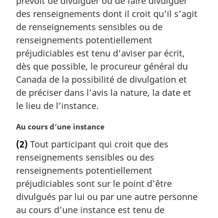
prévoit de divulguer ou de faire divulguer
a
des renseignements dont il croit qu’il s’agit
r
de renseignements sensibles ou de
g
renseignements potentiellement
i
préjudiciables est tenu d’aviser par écrit,
n
a
dès que possible, le procureur général du
l
Canada de la possibilité de divulgation et
e
de préciser dans l’avis la nature, la date et
:
le lieu de l’instance.
N
Au cours d’une instance
o
(2)
Tout participant qui croit que des
t
renseignements sensibles ou des
e
m
renseignements potentiellement
a
préjudiciables sont sur le point d’être
r
divulgués par lui ou par une autre personne
g
au cours d’une instance est tenu de
i