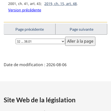
i
2001, ch. 41, art. 43
2019, ch. 15, art. 48
n
Version précédente
a
l
e
Page précédente
Page suivante
:
Choisissez
la
page
D
Date de modification :
2026-08-06
é
t
a
Site Web de la législation
i