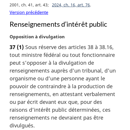
a
2001, ch. 41, art. 43
2024, ch. 16, art. 76
r
Version précédente
g
i
Renseignements d’intérêt public
n
a
N
Opposition à divulgation
l
o
e
37
(1)
Sous réserve des articles 38 à 38.16,
t
:
tout ministre fédéral ou tout fonctionnaire
e
m
peut s’opposer à la divulgation de
a
renseignements auprès d’un tribunal, d’un
r
organisme ou d’une personne ayant le
g
pouvoir de contraindre à la production de
i
renseignements, en attestant verbalement
n
a
ou par écrit devant eux que, pour des
l
raisons d’intérêt public déterminées, ces
e
renseignements ne devraient pas être
:
divulgués.