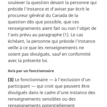
soulever la question devant la personne qui
n
a
préside l’instance et d’aviser par écrit le
l
procureur général du Canada de la
e
question dès que possible, que ces
:
renseignements aient fait ou non l’objet de
l’avis prévu au paragraphe (1). Le cas
échéant, la personne qui préside l’instance
veille à ce que les renseignements ne
soient pas divulgués, sauf en conformité
avec la présente loi.
N
Avis par un fonctionnaire
o
(3)
Le fonctionnaire — à l’exclusion d’un
t
participant — qui croit que peuvent être
e
m
divulgués dans le cadre d’une instance des
a
renseignements sensibles ou des
r
renseignements potentiellement