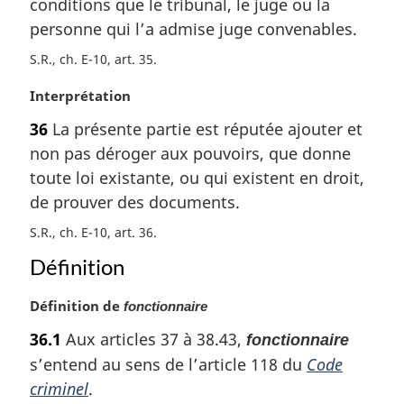
conditions que le tribunal, le juge ou la
:
personne qui l’a admise juge convenables.
S.R., ch. E-10, art. 35
N
Interprétation
o
36
La présente partie est réputée ajouter et
t
non pas déroger aux pouvoirs, que donne
e
m
toute loi existante, ou qui existent en droit,
a
de prouver des documents.
r
S.R., ch. E-10, art. 36
g
i
Définition
n
a
N
Définition de
fonctionnaire
l
o
e
36.1
Aux articles 37 à 38.43,
fonctionnaire
t
:
s’entend au sens de l’article 118 du
Code
e
m
criminel
.