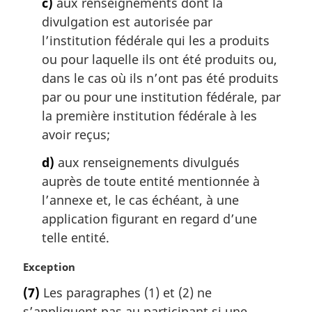
c)
aux renseignements dont la
divulgation est autorisée par
l’institution fédérale qui les a produits
ou pour laquelle ils ont été produits ou,
dans le cas où ils n’ont pas été produits
par ou pour une institution fédérale, par
la première institution fédérale à les
avoir reçus;
d)
aux renseignements divulgués
auprès de toute entité mentionnée à
l’annexe et, le cas échéant, à une
application figurant en regard d’une
telle entité.
N
Exception
o
(7)
Les paragraphes (1) et (2) ne
t
s’appliquent pas au participant si une