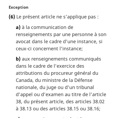
l
e
N
Exception
:
o
(6)
Le présent article ne s’applique pas :
t
e
a)
à la communication de
m
renseignements par une personne à son
a
avocat dans le cadre d’une instance, si
r
g
ceux-ci concernent l’instance;
i
b)
aux renseignements communiqués
n
a
dans le cadre de l’exercice des
l
attributions du procureur général du
e
Canada, du ministre de la Défense
:
nationale, du juge ou d’un tribunal
d’appel ou d’examen au titre de l’article
38, du présent article, des articles 38.02
à 38.13 ou des articles 38.15 ou 38.16;