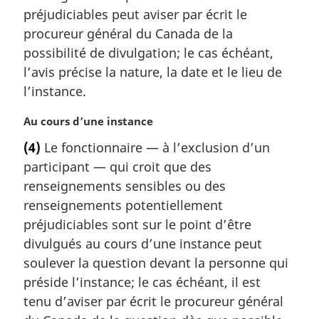
g
préjudiciables peut aviser par écrit le
i
procureur général du Canada de la
n
a
possibilité de divulgation; le cas échéant,
l
l’avis précise la nature, la date et le lieu de
e
l’instance.
:
N
Au cours d’une instance
o
(4)
Le fonctionnaire — à l’exclusion d’un
t
participant — qui croit que des
e
m
renseignements sensibles ou des
a
renseignements potentiellement
r
préjudiciables sont sur le point d’être
g
divulgués au cours d’une instance peut
i
soulever la question devant la personne qui
n
a
préside l’instance; le cas échéant, il est
l
tenu d’aviser par écrit le procureur général
e