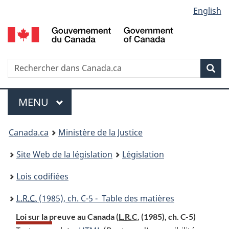
Language
English
Passer
Passer
Passer
au
à
à
selection
contenu
«
la
principal
À
version
propos
HTML
Recherche
R
Rec
de
simplifiée
d
ce
C
Menu
site
MENU
PRINCIPAL
You
Canada.ca
Ministère de la Justice
are
Site Web de la législation
Législation
here:
Lois codifiées
L.R.C.
(1985), ch. C-5 - Table des matières
Loi sur la preuve au Canada (
L.R.C.
(1985), ch. C-5)